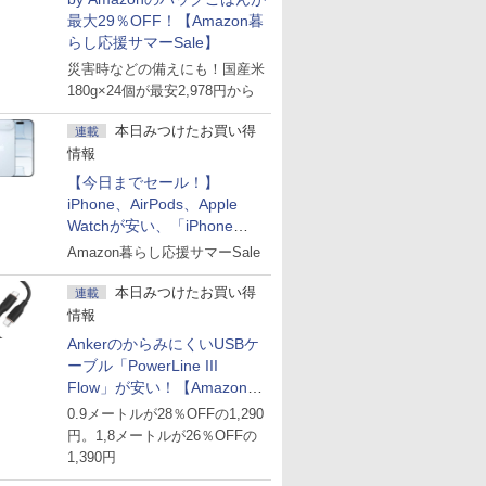
最大29％OFF！【Amazon暮
らし応援サマーSale】
災害時などの備えにも！国産米
180g×24個が最安2,978円から
本日みつけたお買い得
連載
情報
【今日までセール！】
iPhone、AirPods、Apple
Watchが安い、「iPhone
Air」256GB版が139,800円な
Amazon暮らし応援サマーSale
ど
本日みつけたお買い得
連載
情報
AnkerのからみにくいUSBケ
ーブル「PowerLine III
Flow」が安い！【Amazon暮
らし応援サマーSale】
0.9メートルが28％OFFの1,290
円。1,8メートルが26％OFFの
1,390円