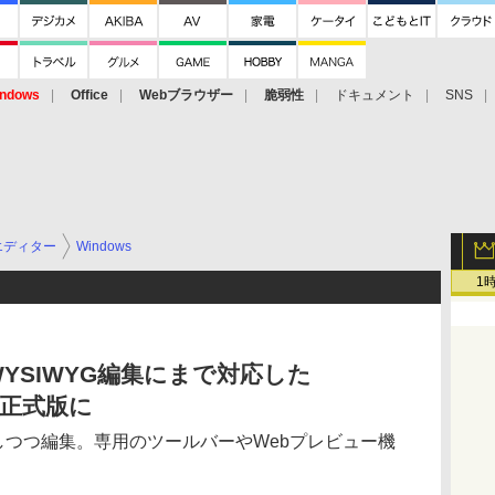
ndows
Office
Webブラウザー
脆弱性
ドキュメント
SNS
エディター
Windows
1
WYSIWYG編集にまで対応した
0が正式版に
しつつ編集。専用のツールバーやWebプレビュー機