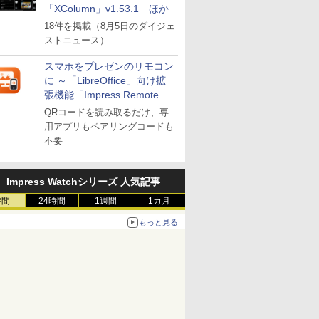
「XColumn」v1.53.1 ほか
18件を掲載（8月5日のダイジェ
ストニュース）
スマホをプレゼンのリモコン
に ～「LibreOffice」向け拡
張機能「Impress Remote」
が公開
QRコードを読み取るだけ、専
用アプリもペアリングコードも
不要
Impress Watchシリーズ 人気記事
時間
24時間
1週間
1カ月
もっと見る