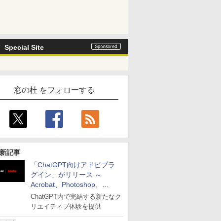
Special Site
窓の杜 をフォローする
新記事
「ChatGPT向けアドビプラ
グイン」がリリース ～
Acrobat、Photoshop、
Premiereなどの機能を1つの
ChatGPT内で完結する新たなク
プラグインに統合
リエイティブ体験を提供