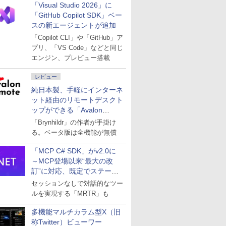
「Visual Studio 2026」に
「GitHub Copilot SDK」ベー
スの新エージェントが追加
「Copilot CLI」や「GitHub」ア
プリ、「VS Code」などと同じ
エンジン、プレビュー搭載
レビュー
純日本製、手軽にインターネ
ット経由のリモートデスクト
ップができる「Avalon
remote」
「Brynhildr」の作者が手掛け
る。ベータ版は全機能が無償
「MCP C# SDK」がv2.0に
～MCP登場以来“最大の改
訂”に対応、既定でステート
レスへ
セッションなしで対話的なツー
ルを実現する「MRTR」も
多機能マルチカラム型X（旧
称Twitter）ビューワー