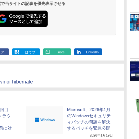
 検索で当サイトの記事を優先表示させる
ェア
はてブ
note
LinkedIn
wn or hibernate
2回目
Microsoft、2026年1月
クラウ
のWindowsセキュリテ
ィパッチの問題を解決
問題に対
するパッチを緊急公開
2026年1月19日