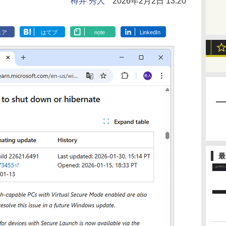
樽井 秀人
2026年2月2日 13:20
ェア
はてブ
note
LinkedIn
最