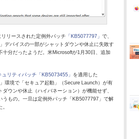
にリリースされた定例外パッチ
「KB5077797」
で、
 23H2」デバイスの一部がシャットダウンや休止に失敗す
分だったようだ。米Microsoftが1月30日、追加
キュリティパッチ「KB5073455」
を適用した
3H2」環境で「セキュア起動」（Secure Launch）が有
トダウンや休止（ハイバネーション）が機能せず、
うもの。一旦は定例外パッチ「KB5077797」で解
た。