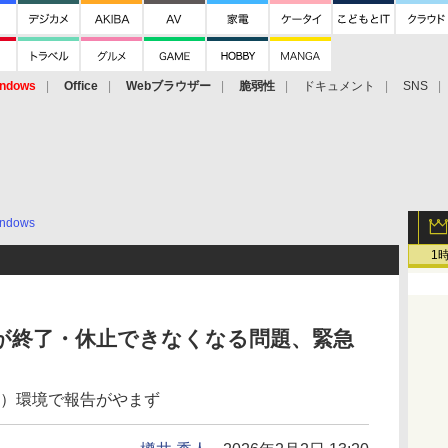
ndows
Office
Webブラウザー
脆弱性
ドキュメント
SNS
ndows
1
3H2」が終了・休止できなくなる問題、緊急
M）環境で報告がやまず