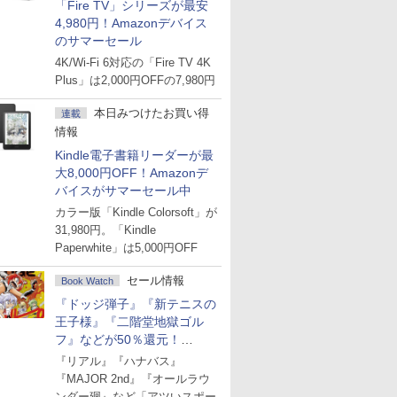
「Fire TV」シリーズが最安
4,980円！Amazonデバイス
のサマーセール
4K/Wi-Fi 6対応の「Fire TV 4K
Plus」は2,000円OFFの7,980円
本日みつけたお買い得
連載
情報
Kindle電子書籍リーダーが最
大8,000円OFF！Amazonデ
バイスがサマーセール中
カラー版「Kindle Colorsoft」が
31,980円。「Kindle
Paperwhite」は5,000円OFF
セール情報
Book Watch
『ドッジ弾子』『新テニスの
王子様』『二階堂地獄ゴル
フ』などが50％還元！
Amazonマンガ週末セール
『リアル』『ハナバス』
『MAJOR 2nd』『オールラウ
ンダー廻』など「アツいスポー