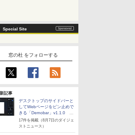
Special Site
窓の杜 をフォローする
新記事
デスクトップのサイドバーと
してWebページをピン止めで
きる「Demobar」v1.1.0 ほ
か
17件を掲載（8月7日のダイジェ
ストニュース）