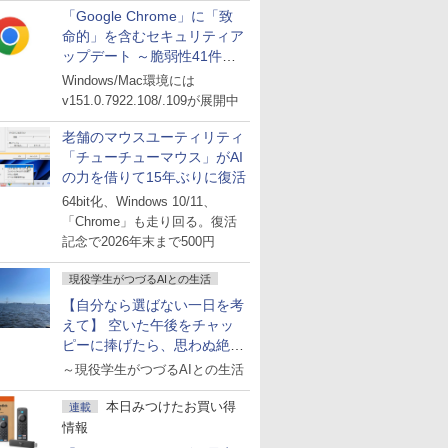
「Google Chrome」に「致
命的」を含むセキュリティア
ップデート ～脆弱性41件に
対処
Windows/Mac環境には
v151.0.7922.108/.109が展開中
老舗のマウスユーティリティ
「チューチューマウス」がAI
の力を借りて15年ぶりに復活
64bit化、Windows 10/11、
「Chrome」も走り回る。復活
記念で2026年末まで500円
現役学生がつづるAIとの生活
【自分なら選ばない一日を考
えて】 空いた午後をチャッ
ピーに捧げたら、思わぬ絶景
に出会った話
～現役学生がつづるAIとの生活
本日みつけたお買い得
連載
情報