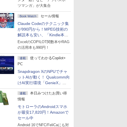
ツマンガ」が大集合
セール情報
Book Watch
Claude Codeのテクニック集
が990円から！MPEG技術の
解説本も安い、「Kindle本サ
マーセール」第2弾開始！
ExcelのCOPILOT関数本やRAG
の活用本も990円！
使ってわかるCopilot+
連載
PC
Snapdragon XのNPUでチャ
ットAIが動く！ Qualcomm向
けAI実行環境「GenieX」を
試してみた
本日みつけたお買い得
連載
情報
モトローラのAndroidスマホ
が最安17,820円！Amazonで
セール中
Android 16でNFC/FeliCaにも対