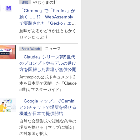
やじうまの杜
連載
「Chrome」で「Firefox」が
動く……!? WebAssembly
で実装された「Gecko」エン
ジン
意味があるかどうかはともかく
ロマンたっぷり
ニュース
Book Watch
「Claude」シリーズ第5世代
のプロンプトやモデルの選び
方を図解した書籍が無償公開
Anthropicの公式ドキュメント2
本を日本語で図解した『Claude
5世代 マスターガイド』
「Google マップ」でGemini
とのチャットで場所を探せる
機能が日本で提供開始
自然な会話形式で複雑な条件の
場所を探せる［マップに相談］
の対象国が拡大