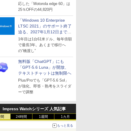
応した「Motorola edge 60」は
25％OFFの44,820円
「Windows 10 Enterprise
LTSC 2021」のサポート終了
迫る、2027年1月12日まで
～ESUは9月1日から販売
1年目は1台61米ドル、毎年倍額
で最長3年。あくまで移行へ
の“橋渡し”
無料版「ChatGPT」にも
「GPT-5.6 Luna」が開放、
テキストチャットは無制限へ
Plus/Proでも「GPT-5.6 Sol」
が強化、即答・熟考をスライダ
ーで調整
Impress Watchシリーズ 人気記事
時間
24時間
1週間
1カ月
もっと見る