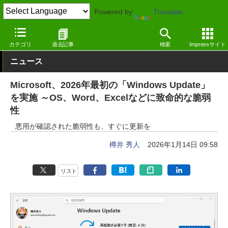
Powered by
Translate
窓の杜
セキュリティ
脆弱性
Windows
カテゴリ
過去記事
検索
Impressサイト
ニュース
Microsoft、2026年最初の「Windows Update」
を実施 ～OS、Word、Excelなどに致命的な脆弱
性
悪用が確認された脆弱性も、すぐに更新を
樽井 秀人
2026年1月14日 09:58
リスト