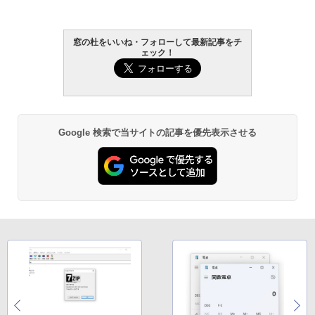
Amazon Kindle - 目に優しい、かさばら
窓の杜をいいね・フォローして最新記事をチ
ない、大きな画面で読みやすい、6週間持
ェック！
続バッテリー、6インチディスプレイ電子
書籍リーダー、ブラック、16GB、広告な
し
￥19,980
Google 検索で当サイトの記事を優先表示させる
Kindle Paperwhite シグニチャーエディ
ション (32GB) 7インチディスプレイ、明
るさ自動調整、色調調節ライト、12週間
持続バッテリー、広告なし、メタリック
ブラック
￥32,980
Amazon Kindle Colorsoft | 16GBストレ
ージ、防水、7インチカラーディスプレ
イ、色調調節ライト、最大8週間持続バッ
テリー、広告無し、ブラック (2025年発