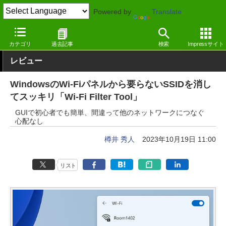
Powered by
Translate
窓の杜
インターネット
ネットワーク
Windows
カテゴリ
過去記事
検索
Impressサイト
レビュー
WindowsのWi-Fiパネルから要らないSSIDを消し
てスッキリ「Wi-Fi Filter Tool」
GUIで初心者でも簡単、間違って他のネットワークにつなぐ
心配なし
樽井 秀人
2023年10月19日 11:00
リスト