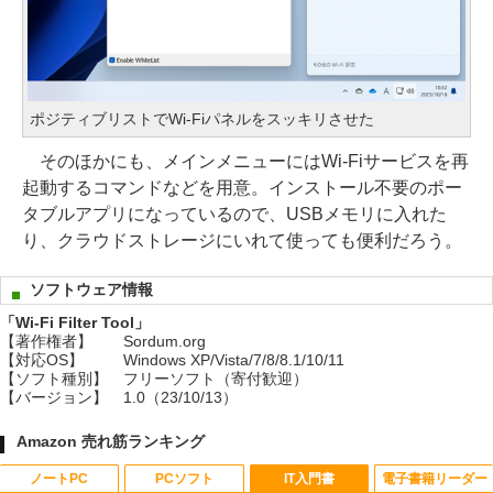
ポジティブリストでWi-Fiパネルをスッキリさせた
そのほかにも、メインメニューにはWi-Fiサービスを再
起動するコマンドなどを用意。インストール不要のポー
タブルアプリになっているので、USBメモリに入れた
り、クラウドストレージにいれて使っても便利だろう。
ソフトウェア情報
「Wi-Fi Filter Tool」
【著作権者】
Sordum.org
【対応OS】
Windows XP/Vista/7/8/8.1/10/11
【ソフト種別】
フリーソフト（寄付歓迎）
【バージョン】
1.0（23/10/13）
Amazon 売れ筋ランキング
ノートPC
PCソフト
IT入門書
電子書籍リーダー