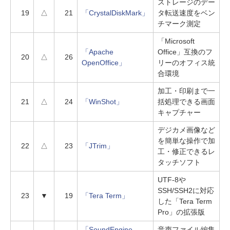
ストレージのデー
19
△
21
「CrystalDiskMark」
タ転送速度をベン
チマーク測定
「Microsoft
「Apache
Office」互換のフ
20
△
26
OpenOffice」
リーのオフィス統
合環境
加工・印刷まで一
21
△
24
「WinShot」
括処理できる画面
キャプチャー
デジカメ画像など
を簡単な操作で加
22
△
23
「JTrim」
工・修正できるレ
タッチソフト
UTF-8や
SSH/SSH2に対応
23
▼
19
「Tera Term」
した「Tera Term
Pro」の拡張版
「SoundEngine
音声ファイル編集