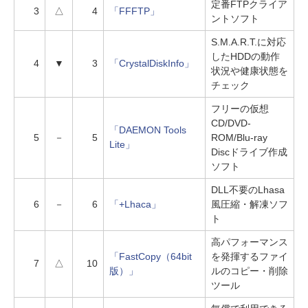
定番FTPクライア
3
△
4
「FFFTP」
ントソフト
S.M.A.R.T.に対応
したHDDの動作
4
▼
3
「CrystalDiskInfo」
状況や健康状態を
チェック
フリーの仮想
CD/DVD-
「DAEMON Tools
5
－
5
ROM/Blu-ray
Lite」
Discドライブ作成
ソフト
DLL不要のLhasa
6
－
6
「+Lhaca」
風圧縮・解凍ソフ
ト
高パフォーマンス
「FastCopy（64bit
を発揮するファイ
7
△
10
版）」
ルのコピー・削除
ツール