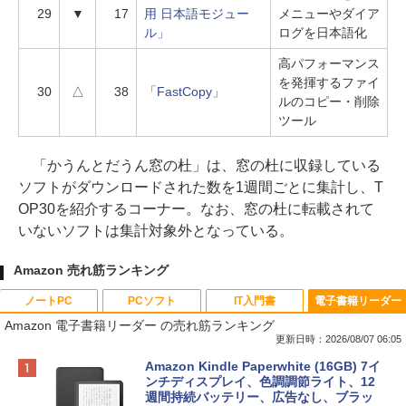
29
▼
17
用 日本語モジュー
メニューやダイア
ル」
ログを日本語化
高パフォーマンス
を発揮するファイ
30
△
38
「FastCopy」
ルのコピー・削除
ツール
「かうんとだうん窓の杜」は、窓の杜に収録している
ソフトがダウンロードされた数を1週間ごとに集計し、T
OP30を紹介するコーナー。なお、窓の杜に転載されて
いないソフトは集計対象外となっている。
Amazon 売れ筋ランキング
ノートPC
PCソフト
IT入門書
電子書籍リーダー
Amazon 電子書籍リーダー の売れ筋ランキング
更新日時：2026/08/07 06:05
Apple 2026 MacBook Neo A18 Proチッ
Robloxギフトカード - 800 Robux 【限
生成AIパスポート公式テキスト 第４版
Amazon Kindle Paperwhite (16GB) 7イ
プ搭載13インチノートブック：AIとAppl
定バーチャルアイテムを含む】 【オンラ
ンチディスプレイ、色調調節ライト、12
e Intelligence、Liquid Retinaディスプ
インゲームコード】 ロブロックス | オン
週間持続バッテリー、広告なし、ブラッ
￥1,766