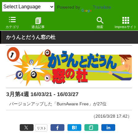
Powered by
Translate
窓の杜
その他の話題
トピック
その他
カテゴリ
過去記事
検索
Impressサイト
かうんとだうん窓の杜
3月第4週 16/03/21 - 16/03/27
バージョンアップした「BurnAware Free」が27位
（2016/3/28 17:42）
リスト