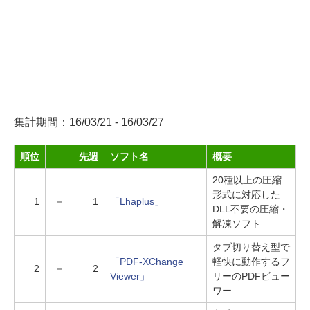
集計期間：16/03/21 - 16/03/27
順位
先週
ソフト名
概要
20種以上の圧縮
形式に対応した
1
－
1
「Lhaplus」
DLL不要の圧縮・
解凍ソフト
タブ切り替え型で
「PDF-XChange
軽快に動作するフ
2
－
2
Viewer」
リーのPDFビュー
ワー