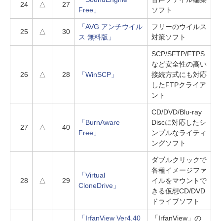
24
△
27
Free」
ソフト
「AVG アンチウイル
フリーのウイルス
25
△
30
ス 無料版」
対策ソフト
SCP/SFTP/FTPS
など安全性の高い
26
△
28
「WinSCP」
接続方式にも対応
したFTPクライア
ント
CD/DVD/Blu-ray
「BurnAware
Discに対応したシ
27
△
40
Free」
ンプルなライティ
ングソフト
ダブルクリックで
各種イメージファ
「Virtual
28
△
29
イルをマウントで
CloneDrive」
きる仮想CD/DVD
ドライブソフト
「IrfanView Ver4.40
「IrfanView」の