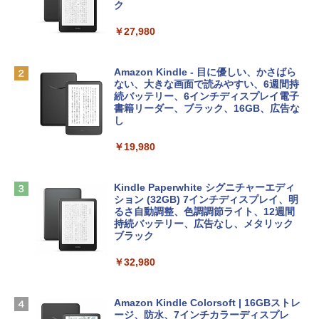
レイ、8GBメモリ、512GB SSD、1080p
ラインコード版
ク
FaceTime HDカメラ、Touch ID - インデ
ィゴ + 3年延長 AppleCare+ for 13インチ
￥1,300
￥27,980
MacBook Neo(A18 Pro)|ダウンロード版
AIイラスト表現辞典: 思い通りの絵を引き
￥162,598
出す プロンプトの言葉 AI画像生成シリー
Microsoft Office Home & Business 202
Amazon Kindle - 目に優しい、かさばら
ズ (はぴーイラストLabo)
4(最新 永続版)|オンラインコード版|Wind
ない、大きな画面で読みやすい、6週間持
ows11、10/mac対応|PC2台
続バッテリー、6インチディスプレイ電子
tomtoc 360°保護 15.6 16インチ パソコ
書籍リーダー、ブラック、16GB、広告な
￥480
ンケース Dell NEC Lavie ASUS HP dyna
し
￥39,582
book Lenovo対応
￥19,980
ClaudeCode いちばんやさしい 教科書:
￥2,952
非エンジニア 初心者 素人 でも安心 使い
Robloxギフトカード - 2,000 Robux 【限
方 マニュアル AI副業にもコンテンツ作成
定バーチャルアイテムを含む】 【オンラ
にもKindle出版にも！ 非エンジニアのた
インゲームコード】 ロブロックス | オン
Kindle Paperwhite シグニチャーエディ
めのAIコーディング入門シリーズ
Apple 2026 MacBook Air M5チップ搭載
ラインコード版
ション (32GB) 7インチディスプレイ、明
13インチノートブック：AIとApple Intell
るさ自動調整、色調調節ライト、12週間
igence、13.6インチLiquid Retinaディ
持続バッテリー、広告なし、メタリック
￥99
￥3,200
スプレイ、24GBユニファイドメモリ、1
ブラック
TB SSD、12MPセンターフレームカメ
ラ、Touch ID - ミッドナイト + 3年延長
￥32,980
1冊ですべて身につくHTML & CSSとWe
Robloxギフトカード - 1000 Robux 【限
AppleCare+ for 13インチMacBook Air
bデザイン入門講座［第2版］
定バーチャルアイテムを含む】 【オンラ
(M5)|ダウンロード版
インゲームコード】 ロブロックス |オン
ラインコード版
Amazon Kindle Colorsoft | 16GBストレ
￥2,326
￥347,600
ージ、防水、7インチカラーディスプレ