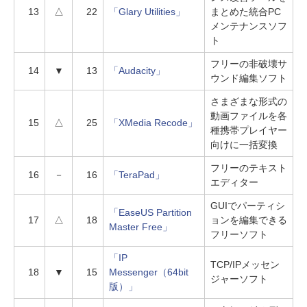
13
△
22
「Glary Utilities」
まとめた統合PC
メンテナンスソフ
ト
フリーの非破壊サ
14
▼
13
「Audacity」
ウンド編集ソフト
さまざまな形式の
動画ファイルを各
15
△
25
「XMedia Recode」
種携帯プレイヤー
向けに一括変換
フリーのテキスト
16
－
16
「TeraPad」
エディター
GUIでパーティシ
「EaseUS Partition
17
△
18
ョンを編集できる
Master Free」
フリーソフト
「IP
TCP/IPメッセン
18
▼
15
Messenger（64bit
ジャーソフト
版）」