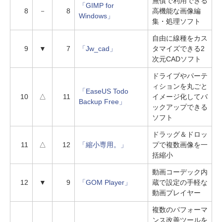
無償で利用できる
「GIMP for
8
－
8
高機能な画像編
Windows」
集・処理ソフト
自由に線種をカス
9
▼
7
「Jw_cad」
タマイズできる2
次元CADソフト
ドライブやパーテ
ィションを丸ごと
「EaseUS Todo
10
△
11
イメージ化してバ
Backup Free」
ックアップできる
ソフト
ドラッグ＆ドロッ
11
△
12
「縮小専用。」
プで複数画像を一
括縮小
動画コーデック内
12
▼
9
「GOM Player」
蔵で設定の手軽な
動画プレイヤー
複数のパフォーマ
ンス改善ツールを