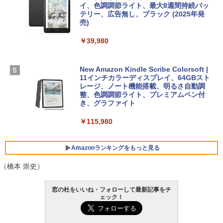
イ、色調調節ライト、最大8週間持続バッ
￥1,600
テリー、広告無し、ブラック (2025年発
【Amazon.co.jp限定】 HP ノートパソコ
売)
FM TOWNS ハイパー・カタログ: 本体ハ
ン 15-fd 15.6インチ 16GBメモリ 512GB
ードウェア・市販ソフトウェアのパーフ
Windows版 | Minecraft (マインクラフ
SSD インテル Core 5
￥39,980
ェクトリストと最新エミュレータ紹介
ト): Java & Bedrock Edition | オンライ
ンコード版
￥129,800
￥1,600
New Amazon Kindle Scribe Colorsoft |
￥3,600
11インチカラーディスプレイ、64GBスト
FMV ノートパソコン WE1-K3 (MS 365 P
レージ、ノート機能搭載、明るさ自動調
ersonal/Copilotキー搭載/Win 11/15.6型/
整、色調調節ライト、プレミアムペン付
Core i5/16GB/SSD 512GB/ホワイト) FM
き、グラファイト
VWK3E15W_AZ
￥115,980
￥123,400
Amazonランキングをもっと見る
（橋本 崇史）
窓の杜をいいね・フォローして最新記事をチ
ェック！