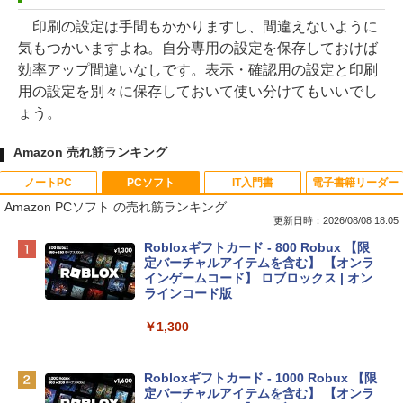
印刷の設定は手間もかかりますし、間違えないように
気もつかいますよね。自分専用の設定を保存しておけば
効率アップ間違いなしです。表示・確認用の設定と印刷
用の設定を別々に保存しておいて使い分けてもいいでし
ょう。
Amazon 売れ筋ランキング
ノートPC
PCソフト
IT入門書
電子書籍リーダー
Amazon PCソフト の売れ筋ランキング
更新日時：2026/08/08 18:05
Apple 2026 MacBook Neo A18 Proチッ
Robloxギフトカード - 800 Robux 【限
プ搭載13インチノートブック：AIとAppl
定バーチャルアイテムを含む】 【オンラ
e Intelligenceのために設計、Liquid Ret
インゲームコード】 ロブロックス | オン
inaディスプレイ、8GBユニファイドメモ
ラインコード版
リ、512GB SSDストレージ、1080p Fac
eTime HDカメラ、Touch ID - シルバー
￥1,300
￥131,111
Robloxギフトカード - 1000 Robux 【限
定バーチャルアイテムを含む】 【オンラ