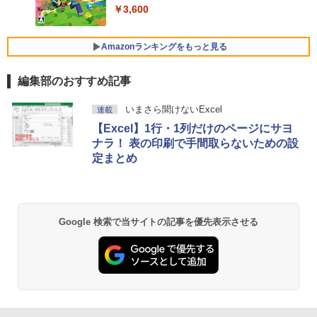
FMV ノートパソコン WE1-K3 (MS 365 P
￥3,600
ersonal/Copilotキー搭載/Win 11/15.6型/
Core i5/16GB/SSD 512GB/ホワイト) FM
VWK3E15W_AZ
Amazonランキングをもっと見る
￥139,880
編集部のおすすめ記事
生成AIパスポート公式テキスト 第４版
Amazon Kindle Paperwhite (16GB) 7イ
いまさら聞けないExcel
連載
ンチディスプレイ、色調調節ライト、12
【Excel】1行・1列だけのページにサヨ
週間持続バッテリー、広告なし、ブラッ
￥1,766
ク
ナラ！ 表の印刷で手間取らないための設
定まとめ
￥22,980
AIイラスト表現辞典: 思い通りの絵を引き
出す プロンプトの言葉 AI画像生成シリー
Amazon Kindle - 目に優しい、かさばら
ズ (はぴーイラストLabo)
ない、大きな画面で読みやすい、6週間持
Google 検索で当サイトの記事を優先表示させる
続バッテリー、6インチディスプレイ電子
書籍リーダー、マッチャ、16GB、広告な
￥480
し
￥16,980
ClaudeCode いちばんやさしい 教科書:
非エンジニア 初心者 素人 でも安心 使い
方 マニュアル AI副業にもコンテンツ作成