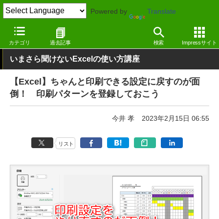
Powered by
Translate
窓の杜
オフィス・ドキュメント
オフィス
Windows
カテゴリ
過去記事
検索
Impressサイト
いまさら聞けないExcelの使い方講座
【Excel】ちゃんと印刷できる設定に戻すのが面
倒！ 印刷パターンを登録しておこう
今井 孝
2023年2月15日 06:55
リスト