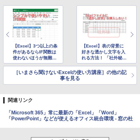
にもKindle出版にも！ 非エンジニアのた
Kindle Paperwhite シグニチャーエディ
めのAIコーディング入門シリーズ
ション (32GB) 7インチディスプレイ、明
るさ自動調整、色調調節ライト、12週間
持続バッテリー、広告なし、メタリック
￥99
ブラック
￥27,980
1冊ですべて身につくHTML & CSSとWe
bデザイン入門講座［第2版］
【Excel】3つ以上の条
【Excel】表の背景に
件があるならIF関数は
好きな透かし文字を入
Amazon Kindle Colorsoft | 16GBストレ
￥1,292
使わないほうが無難！
れる方法！ 「社外秘」
ージ、防水、7インチカラーディスプレ
イ、色調調節ライト、最大8週間持続バッ
IFSを活用しよう
「Draft」など自由自在
テリー、広告無し、ブラック (2025年発
［いまさら聞けないExcelの使い方講座］の他の記
売)
FM TOWNS ハイパー・カタログ: 本体ハ
事を見る
ードウェア・市販ソフトウェアのパーフ
￥31,980
ェクトリストと最新エミュレータ紹介
￥1,600
関連リンク
New Amazon Kindle Scribe Colorsoft |
11インチカラーディスプレイ、64GBスト
「Microsoft 365」常に最新の「Excel」「Word」
レージ、ノート機能搭載、明るさ自動調
「PowerPoint」などが使えるオフィス統合環境 - 窓の杜
整、色調調節ライト、プレミアムペン付
き、グラファイト
￥115,980