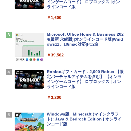
tomtoc 360°保護 15.6 16インチ パソコ
インゲームコード】 ロブロックス |オン
ンケース Dell NEC Lavie ASUS HP dyna
ラインコード版
book Lenovo対応
￥1,600
￥2,952
Microsoft Office Home & Business 202
Apple 2026 MacBook Air M5チップ搭載
4(最新 永続版)|オンラインコード版|Wind
13インチノートブック：AIとApple Intell
ows11、10/mac対応|PC2台
igence、13.6インチLiquid Retinaディ
スプレイ、16GBユニファイドメモリ、1
￥39,582
TB SSDストレージ、12MPセンターフレ
ームカメラ、日本語キーボード、Touch I
D - ミッドナイト
Robloxギフトカード - 2,000 Robux 【限
定バーチャルアイテムを含む】 【オンラ
￥278,800
インゲームコード】 ロブロックス | オン
ラインコード版
【Amazon.co.jp限定】 HP ノートパソコ
￥3,200
ン 15-fd 15.6インチ 16GBメモリ 512GB
SSD インテル Core 5
Windows版 | Minecraft (マインクラフ
￥129,800
ト): Java & Bedrock Edition | オンライ
ンコード版