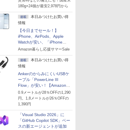
災害時などの備えにも！国産米
180g×24個が最安2,978円から
本日みつけたお買い得
連載
情報
【今日までセール！】
iPhone、AirPods、Apple
Watchが安い、「iPhone
Air」256GB版が139,800円な
Amazon暮らし応援サマーSale
ど
本日みつけたお買い得
連載
情報
AnkerのからみにくいUSBケ
ーブル「PowerLine III
Flow」が安い！【Amazon暮
らし応援サマーSale】
0.9メートルが28％OFFの1,290
円。1,8メートルが26％OFFの
1,390円
「Visual Studio 2026」に
「GitHub Copilot SDK」ベー
スの新エージェントが追加