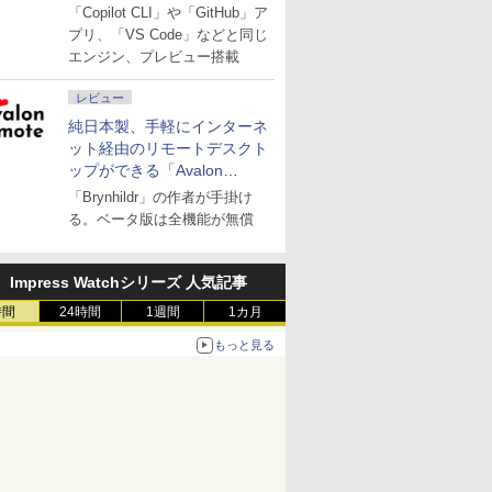
「Copilot CLI」や「GitHub」ア
プリ、「VS Code」などと同じ
エンジン、プレビュー搭載
レビュー
純日本製、手軽にインターネ
ット経由のリモートデスクト
ップができる「Avalon
remote」
「Brynhildr」の作者が手掛け
る。ベータ版は全機能が無償
Impress Watchシリーズ 人気記事
時間
24時間
1週間
1カ月
もっと見る