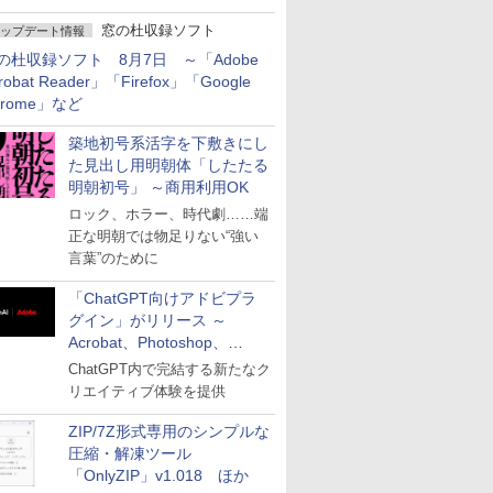
窓の杜収録ソフト
ップデート情報
の杜収録ソフト 8月7日 ～「Adobe
robat Reader」「Firefox」「Google
hrome」など
築地初号系活字を下敷きにし
た見出し用明朝体「したたる
明朝初号」 ～商用利用OK
ロック、ホラー、時代劇……端
正な明朝では物足りない“強い
言葉”のために
「ChatGPT向けアドビプラ
グイン」がリリース ～
Acrobat、Photoshop、
Premiereなどの機能を1つの
ChatGPT内で完結する新たなク
プラグインに統合
リエイティブ体験を提供
ZIP/7Z形式専用のシンプルな
圧縮・解凍ツール
「OnlyZIP」v1.018 ほか