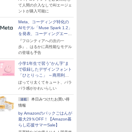
て人間の介入なしでAIエージェ
ントが購入可能に
Meta、コーディング特化の
AIモデル「Muse Spark 1.2」
を発表、コーディングエージ
ェント「Muse Code」も
『フロンティアへの次の一
歩』、はるかに高性能なモデル
の登場も予告
小学1年生で習う“かん字”ま
で収録したデザインフォント
「ひとりっこ」 ～商用利用
OK
ぽってり太くてキュート、パラ
パラ感がかわいらしい
本日みつけたお買い得
連載
情報
by Amazonのパックごはんが
最大29％OFF！【Amazon暮
らし応援サマーSale】