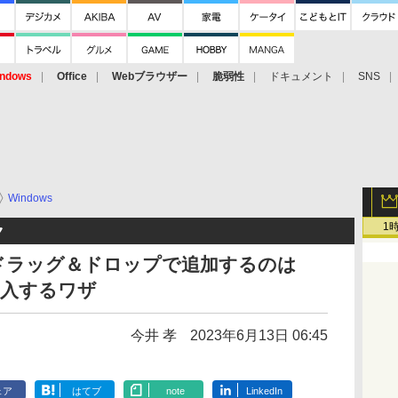
ndows
Office
Webブラウザー
脆弱性
ドキュメント
SNS
Windows
1
ク
ドラッグ＆ドロップで追加するのは
挿入するワザ
今井 孝
2023年6月13日 06:45
ェア
はてブ
note
LinkedIn