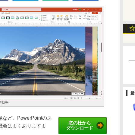
最
非効率
、PowerPointのス
窓の杜から
機会はよくありますよ
ダウンロード