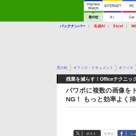
バックナンバー
生成AI
Excel
Wi
窓の杜
オフィス・ドキュメント
オフィス
残業を減らす！Officeテクニッ
パワポに複数の画像を
NG！ もっと効率よく
ポスト
リスト
シ