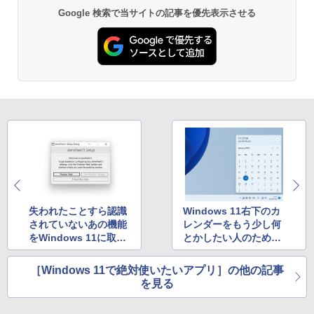
Google 検索で当サイトの記事を優先表示させる
Kindle Paperwhite シグニチャーエディ
ション (32GB) 7インチディスプレイ、明
るさ自動調整、色調調節ライト、12週間
持続バッテリー、広告なし、メタリック
ブラック
￥27,980
Amazon Kindle Colorsoft | 16GBストレ
ージ、防水、7インチカラーディスプレ
イ、色調調節ライト、最大8週間持続バッ
テリー、広告無し、ブラック (2025年発
売)
失われたことすら認識
Windows 11右下のカ
￥31,980
されていないあの機能
レンダーをもう少し何
をWindows 11に取り
とかしたい人のための
戻す「野心的」アプリ
「Calendar Flyout」
New Amazon Kindle Scribe Colorsoft |
［Windows 11で絶対使いたいアプリ］の他の記事
11インチカラーディスプレイ、64GBスト
を見る
レージ、ノート機能搭載、明るさ自動調
整、色調調節ライト、プレミアムペン付
き、グラファイト