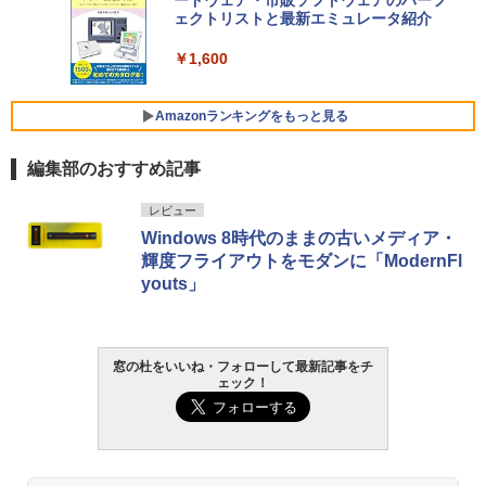
ードウェア・市販ソフトウェアのパーフ
Windows版 | Minecraft (マインクラフ
￥129,800
ェクトリストと最新エミュレータ紹介
ト): Java & Bedrock Edition | オンライ
ンコード版
￥1,600
FMV ノートパソコン WE1-K3 (MS 365 P
￥3,600
ersonal/Copilotキー搭載/Win 11/15.6型/
Core i5/16GB/SSD 512GB/ホワイト) FM
Amazonランキングをもっと見る
VWK3E15W_AZ
編集部のおすすめ記事
￥139,880
Amazon Kindle Paperwhite (16GB) 7イ
レビュー
ンチディスプレイ、色調調節ライト、12
Windows 8時代のままの古いメディア・
週間持続バッテリー、広告なし、ブラッ
輝度フライアウトをモダンに「ModernFl
ク
youts」
￥22,980
Amazon Kindle - 目に優しい、かさばら
窓の杜をいいね・フォローして最新記事をチ
ない、大きな画面で読みやすい、6週間持
ェック！
続バッテリー、6インチディスプレイ電子
書籍リーダー、ブラック、16GB、広告な
し
￥16,980