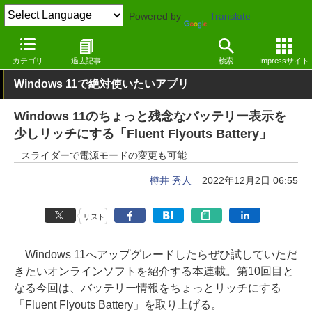
Powered by
Translate
窓の杜
システム・ファイル
ハードウェア
Windows
カテゴリ
過去記事
検索
Impressサイト
Windows 11で絶対使いたいアプリ
Windows 11のちょっと残念なバッテリー表示を
少しリッチにする「Fluent Flyouts Battery」
スライダーで電源モードの変更も可能
樽井 秀人
2022年12月2日 06:55
リスト
Windows 11へアップグレードしたらぜひ試していただ
きたいオンラインソフトを紹介する本連載。第10回目と
なる今回は、バッテリー情報をちょっとリッチにする
「Fluent Flyouts Battery」を取り上げる。