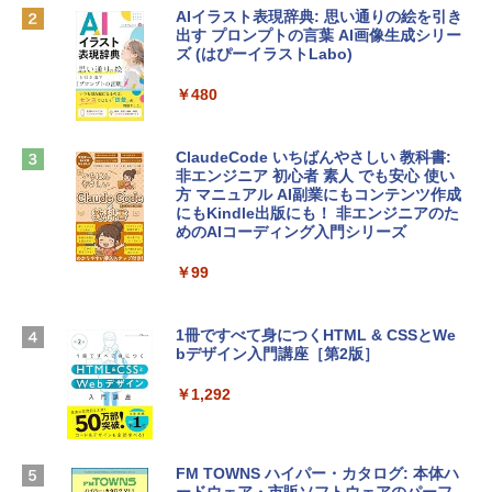
￥119,800
AIイラスト表現辞典: 思い通りの絵を引き
出す プロンプトの言葉 AI画像生成シリー
Robloxギフトカード - 1000 Robux 【限
ズ (はぴーイラストLabo)
定バーチャルアイテムを含む】 【オンラ
tomtoc 360°保護 15.6 16インチ パソコ
インゲームコード】 ロブロックス |オン
ンケース Dell NEC Lavie ASUS HP dyna
ラインコード版
￥480
book Lenovo対応
￥1,600
￥2,952
ClaudeCode いちばんやさしい 教科書:
非エンジニア 初心者 素人 でも安心 使い
方 マニュアル AI副業にもコンテンツ作成
Microsoft Office Home & Business 202
にもKindle出版にも！ 非エンジニアのた
Apple 2026 MacBook Air M5チップ搭載
4(最新 永続版)|オンラインコード版|Wind
めのAIコーディング入門シリーズ
13インチノートブック：AIとApple Intell
ows11、10/mac対応|PC2台
igence、13.6インチLiquid Retinaディ
スプレイ、16GBユニファイドメモリ、1
￥99
￥39,582
TB SSDストレージ、12MPセンターフレ
ームカメラ、日本語キーボード、Touch I
D - シルバー
1冊ですべて身につくHTML & CSSとWe
Robloxギフトカード - 2,000 Robux 【限
bデザイン入門講座［第2版］
定バーチャルアイテムを含む】 【オンラ
￥261,414
インゲームコード】 ロブロックス | オン
ラインコード版
￥1,292
【Amazon.co.jp限定】 HP ノートパソコ
￥3,200
ン 15-fd 15.6インチ 16GBメモリ 512GB
SSD インテル Core 5
FM TOWNS ハイパー・カタログ: 本体ハ