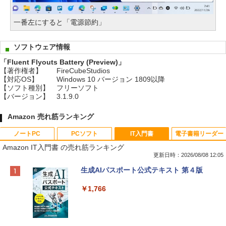
一番左にすると「電源節約」
ソフトウェア情報
「Fluent Flyouts Battery (Preview)」
【著作権者】
FireCubeStudios
【対応OS】
Windows 10 バージョン 1809以降
【ソフト種別】
フリーソフト
【バージョン】
3.1.9.0
Amazon 売れ筋ランキング
ノートPC
PCソフト
IT入門書
電子書籍リーダー
Amazon IT入門書 の売れ筋ランキング
更新日時：2026/08/08 12:05
Apple 2026 MacBook Neo A18 Proチッ
Robloxギフトカード - 800 Robux 【限
生成AIパスポート公式テキスト 第４版
プ搭載13インチノートブック：AIとAppl
定バーチャルアイテムを含む】 【オンラ
e Intelligenceのために設計、Liquid Ret
インゲームコード】 ロブロックス | オン
￥1,766
inaディスプレイ、8GBユニファイドメモ
ラインコード版
リ、256GB SSDストレージ、1080p Fac
eTime HDカメラ - インディゴ
￥1,300