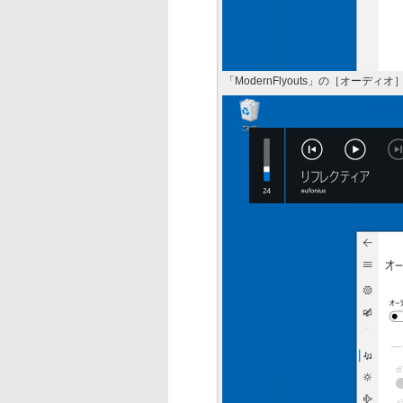
「ModernFlyouts」の［オー