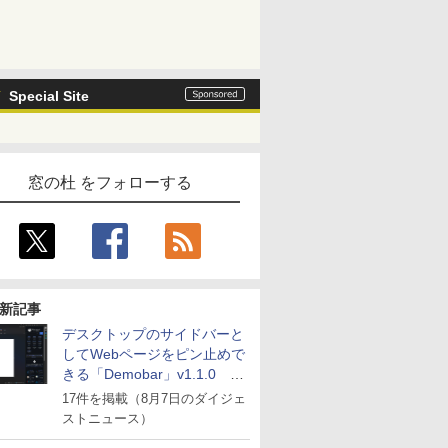
Special Site
窓の杜 をフォローする
新記事
デスクトップのサイドバーと
してWebページをピン止めで
きる「Demobar」v1.1.0 ほ
か
17件を掲載（8月7日のダイジェ
ストニュース）