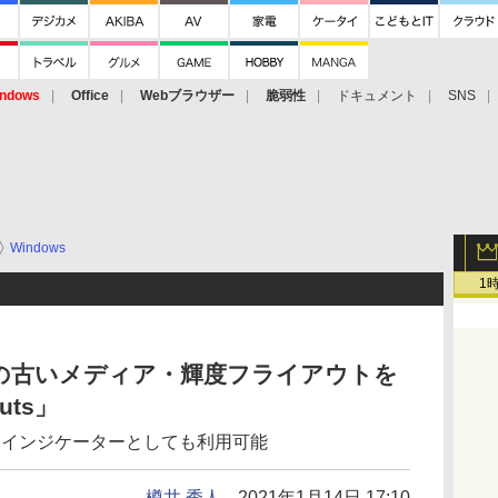
ndows
Office
Webブラウザー
脆弱性
ドキュメント
SNS
Windows
1
ままの古いメディア・輝度フライアウトを
uts」
キーインジケーターとしても利用可能
樽井 秀人
2021年1月14日 17:10