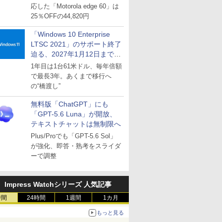
応した「Motorola edge 60」は
25％OFFの44,820円
「Windows 10 Enterprise
LTSC 2021」のサポート終了
迫る、2027年1月12日まで
～ESUは9月1日から販売
1年目は1台61米ドル、毎年倍額
で最長3年。あくまで移行へ
の“橋渡し”
無料版「ChatGPT」にも
「GPT-5.6 Luna」が開放、
テキストチャットは無制限へ
Plus/Proでも「GPT-5.6 Sol」
が強化、即答・熟考をスライダ
ーで調整
Impress Watchシリーズ 人気記事
時間
24時間
1週間
1カ月
もっと見る