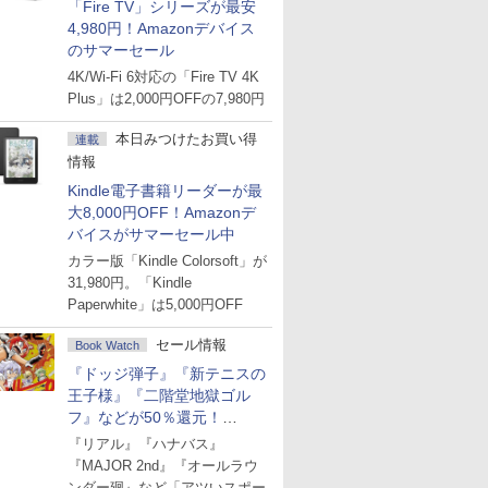
「Fire TV」シリーズが最安
4,980円！Amazonデバイス
のサマーセール
4K/Wi-Fi 6対応の「Fire TV 4K
Plus」は2,000円OFFの7,980円
本日みつけたお買い得
連載
情報
Kindle電子書籍リーダーが最
大8,000円OFF！Amazonデ
バイスがサマーセール中
カラー版「Kindle Colorsoft」が
31,980円。「Kindle
Paperwhite」は5,000円OFF
セール情報
Book Watch
『ドッジ弾子』『新テニスの
王子様』『二階堂地獄ゴル
フ』などが50％還元！
Amazonマンガ週末セール
『リアル』『ハナバス』
『MAJOR 2nd』『オールラウ
ンダー廻』など「アツいスポー