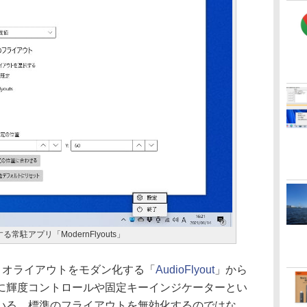
駐アプリ「ModernFlyouts」
ーディオライアウトをモダン化する「
AudioFlyout
」から
に輝度コントロールや固定キーインジケーターとい
いる。標準のフライアウトを無効化するのではな