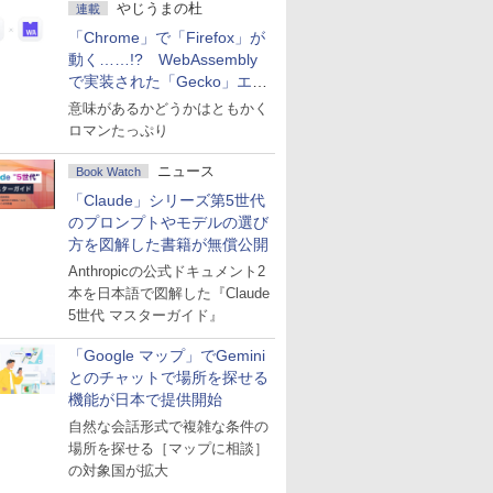
やじうまの杜
連載
「Chrome」で「Firefox」が
動く……!? WebAssembly
で実装された「Gecko」エン
ジン
意味があるかどうかはともかく
ロマンたっぷり
ニュース
Book Watch
「Claude」シリーズ第5世代
のプロンプトやモデルの選び
方を図解した書籍が無償公開
Anthropicの公式ドキュメント2
本を日本語で図解した『Claude
5世代 マスターガイド』
「Google マップ」でGemini
とのチャットで場所を探せる
機能が日本で提供開始
自然な会話形式で複雑な条件の
場所を探せる［マップに相談］
の対象国が拡大