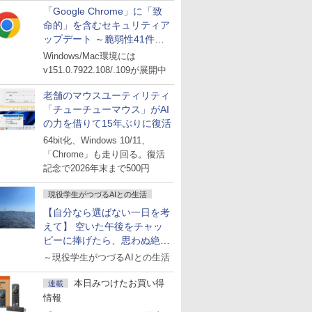
「Google Chrome」に「致
命的」を含むセキュリティア
ップデート ～脆弱性41件に
対処
Windows/Mac環境には
v151.0.7922.108/.109が展開中
老舗のマウスユーティリティ
「チューチューマウス」がAI
の力を借りて15年ぶりに復活
64bit化、Windows 10/11、
「Chrome」も走り回る。復活
記念で2026年末まで500円
現役学生がつづるAIとの生活
【自分なら選ばない一日を考
えて】 空いた午後をチャッ
ピーに捧げたら、思わぬ絶景
に出会った話
～現役学生がつづるAIとの生活
本日みつけたお買い得
連載
情報