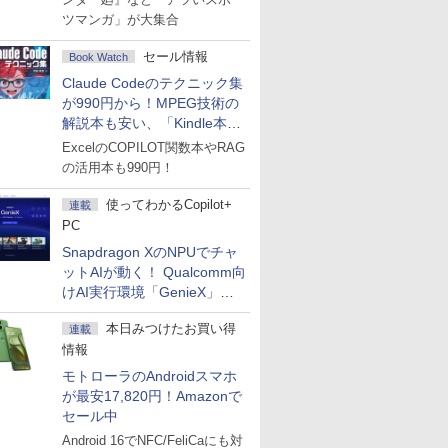
ツマンガ」が大集合
セール情報
Book Watch
Claude Codeのテクニック集
が990円から！MPEG技術の
解説本も安い、「Kindle本サ
マーセール」第2弾開始！
ExcelのCOPILOT関数本やRAG
の活用本も990円！
使ってわかるCopilot+
連載
PC
Snapdragon XのNPUでチャ
ットAIが動く！ Qualcomm向
けAI実行環境「GenieX」を
試してみた
本日みつけたお買い得
連載
情報
モトローラのAndroidスマホ
が最安17,820円！Amazonで
セール中
Android 16でNFC/FeliCaにも対