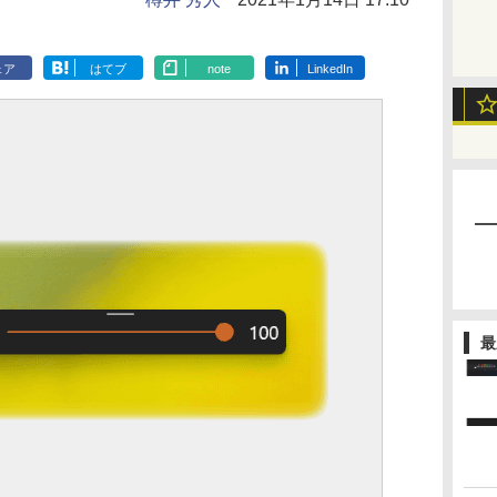
ェア
はてブ
note
LinkedIn
最