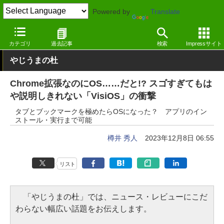
Powered by
Translate
窓の杜
システム・ファイル
システム
Google Chrome拡張機能
カテゴリ
過去記事
検索
Impressサイト
やじうまの杜
Chrome拡張なのにOS……だと!? スゴすぎてもは
や説明しきれない「VisiOS」の衝撃
タブとブックマークを極めたらOSになった？ アプリのイン
ストール・実行まで可能
樽井 秀人
2023年12月8日 06:55
リスト
「やじうまの杜」では、ニュース・レビューにこだ
わらない幅広い話題をお伝えします。