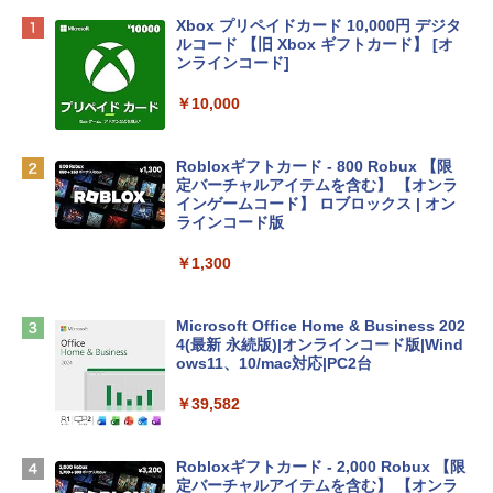
Apple 2026 MacBook Neo A18 Proチッ
Xbox プリペイドカード 10,000円 デジタ
プ搭載13インチノートブック：AIとAppl
ルコード 【旧 Xbox ギフトカード】 [オ
e Intelligenceのために設計、Liquid Ret
ンラインコード]
inaディスプレイ、8GBユニファイドメモ
リ、512GB SSDストレージ、1080p Fac
￥10,000
eTime HDカメラ、Touch ID - インディ
ゴ
Robloxギフトカード - 800 Robux 【限
￥137,800
定バーチャルアイテムを含む】 【オンラ
インゲームコード】 ロブロックス | オン
ラインコード版
tomtoc 360°保護 15.6 16インチ パソコ
ンケース Dell NEC Lavie ASUS HP dyna
￥1,300
book Lenovo対応
￥2,952
Microsoft Office Home & Business 202
4(最新 永続版)|オンラインコード版|Wind
ows11、10/mac対応|PC2台
Apple 2026 MacBook Air M5チップ搭載
13インチノートブック：AIとApple Intell
￥39,582
igence、13.6インチLiquid Retinaディ
スプレイ、24GBユニファイドメモリ、1
TB SSDストレージ、12MPセンターフレ
Robloxギフトカード - 2,000 Robux 【限
ームカメラ、日本語キーボード、Touch I
定バーチャルアイテムを含む】 【オンラ