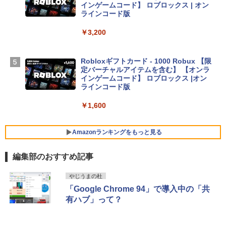
D - スカイブルー
インゲームコード】 ロブロックス | オン
ラインコード版
￥298,901
￥3,200
【Amazon.co.jp限定】 HP ノートパソコ
ン 15-fd 15.6インチ 16GBメモリ 512GB
Robloxギフトカード - 1000 Robux 【限
SSD インテル Core 5
定バーチャルアイテムを含む】 【オンラ
インゲームコード】 ロブロックス |オン
￥129,800
ラインコード版
￥1,600
FMV ノートパソコン WE1-K3 (MS 365 P
ersonal/Copilotキー搭載/Win 11/15.6型/
Core i5/16GB/SSD 512GB/ホワイト) FM
Amazonランキングをもっと見る
VWK3E15W_AZ
編集部のおすすめ記事
￥119,800
生成AIパスポート公式テキスト 第４版
Amazon Kindle Paperwhite (16GB) 7イ
やじうまの杜
ンチディスプレイ、色調調節ライト、12
「Google Chrome 94」で導入中の「共
週間持続バッテリー、広告なし、ブラッ
￥1,766
有ハブ」って？
ク
￥27,980