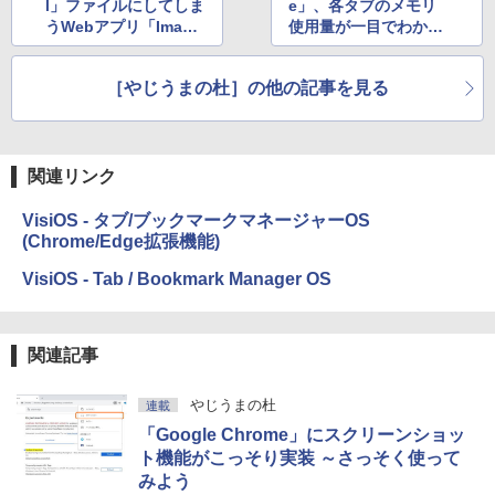
l」ファイルにしてしま
e」、各タブのメモリ
bデザイン入門講座［第2版］
￥39,980
うWebアプリ「Image
使用量が一目でわかる
to Excel」が爆誕
機能をテスト中
￥2,326
New Amazon Kindle Scribe Colorsoft |
［やじうまの杜］の他の記事を見る
11インチカラーディスプレイ、64GBスト
レージ、ノート機能搭載、明るさ自動調
整、色調調節ライト、プレミアムペン付
き、グラファイト
関連リンク
￥115,980
VisiOS - タブ/ブックマークマネージャーOS
(Chrome/Edge拡張機能)
VisiOS - Tab / Bookmark Manager OS
関連記事
やじうまの杜
連載
「Google Chrome」にスクリーンショッ
ト機能がこっそり実装 ～さっそく使って
みよう