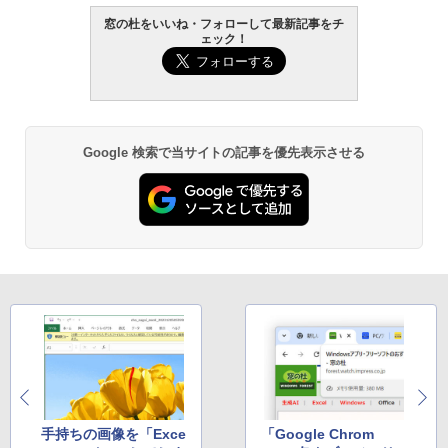
AIイラスト表現辞典: 思い通りの絵を引き
窓の杜をいいね・フォローして最新記事をチ
出す プロンプトの言葉 AI画像生成シリー
ェック！
Amazon Kindle - 目に優しい、かさばら
ズ (はぴーイラストLabo)
ない、大きな画面で読みやすい、6週間持
続バッテリー、6インチディスプレイ電子
書籍リーダー、ブラック、16GB、広告な
￥99
し
￥19,980
ClaudeCode いちばんやさしい 教科書:
Google 検索で当サイトの記事を優先表示させる
非エンジニア 初心者 素人 でも安心 使い
方 マニュアル AI副業にもコンテンツ作成
にもKindle出版にも！ 非エンジニアのた
Kindle Paperwhite シグニチャーエディ
めのAIコーディング入門シリーズ
ション (32GB) 7インチディスプレイ、明
るさ自動調整、色調調節ライト、12週間
持続バッテリー、広告なし、メタリック
￥99
ブラック
￥32,980
FM TOWNS ハイパー・カタログ: 本体ハ
ードウェア・市販ソフトウェアのパーフ
ェクトリストと最新エミュレータ紹介
Amazon Kindle Colorsoft | 16GBストレ
ージ、防水、7インチカラーディスプレ
￥1,600
イ、色調調節ライト、最大8週間持続バッ
テリー、広告無し、ブラック (2025年発
売)
手持ちの画像を「Exce
「Google Chrom
1冊ですべて身につくHTML & CSSとWe