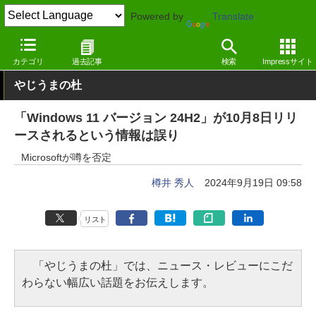
Powered by
Translate
窓の杜
システム・ファイル
システム
Windows
カテゴリ
過去記事
検索
Impressサイト
やじうまの杜
「Windows 11 バージョン 24H2」が10月8日リリ
ースされるという情報は誤り
Microsoftが噂を否定
樽井 秀人
2024年9月19日 09:58
リスト
「やじうまの杜」では、ニュース・レビューにこだ
わらない幅広い話題をお伝えします。