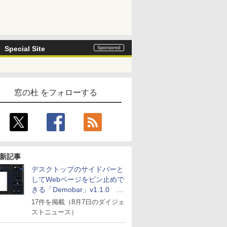
Special Site
窓の杜 をフォローする
新記事
デスクトップのサイドバーと
してWebページをピン止めで
きる「Demobar」v1.1.0 ほ
か
17件を掲載（8月7日のダイジェ
ストニュース）