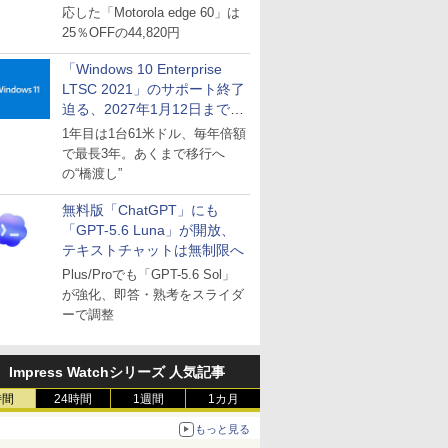
応した「Motorola edge 60」は
25％OFFの44,820円
「Windows 10 Enterprise
LTSC 2021」のサポート終了
迫る、2027年1月12日まで
～ESUは9月1日から販売
1年目は1台61米ドル、毎年倍額
で最長3年。あくまで移行へ
の“橋渡し”
無料版「ChatGPT」にも
「GPT-5.6 Luna」が開放、
テキストチャットは無制限へ
Plus/Proでも「GPT-5.6 Sol」
が強化、即答・熟考をスライダ
ーで調整
Impress Watchシリーズ 人気記事
時間
24時間
1週間
1カ月
もっと見る