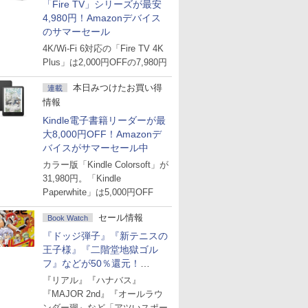
「Fire TV」シリーズが最安
4,980円！Amazonデバイス
のサマーセール
4K/Wi-Fi 6対応の「Fire TV 4K
Plus」は2,000円OFFの7,980円
本日みつけたお買い得
連載
情報
Kindle電子書籍リーダーが最
大8,000円OFF！Amazonデ
バイスがサマーセール中
カラー版「Kindle Colorsoft」が
31,980円。「Kindle
Paperwhite」は5,000円OFF
セール情報
Book Watch
『ドッジ弾子』『新テニスの
王子様』『二階堂地獄ゴル
フ』などが50％還元！
Amazonマンガ週末セール
『リアル』『ハナバス』
『MAJOR 2nd』『オールラウ
ンダー廻』など「アツいスポー