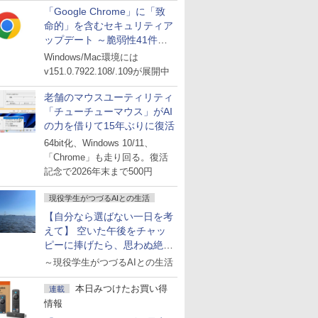
「Google Chrome」に「致
命的」を含むセキュリティア
ップデート ～脆弱性41件に
対処
Windows/Mac環境には
v151.0.7922.108/.109が展開中
老舗のマウスユーティリティ
「チューチューマウス」がAI
の力を借りて15年ぶりに復活
64bit化、Windows 10/11、
「Chrome」も走り回る。復活
記念で2026年末まで500円
現役学生がつづるAIとの生活
【自分なら選ばない一日を考
えて】 空いた午後をチャッ
ピーに捧げたら、思わぬ絶景
に出会った話
～現役学生がつづるAIとの生活
本日みつけたお買い得
連載
情報