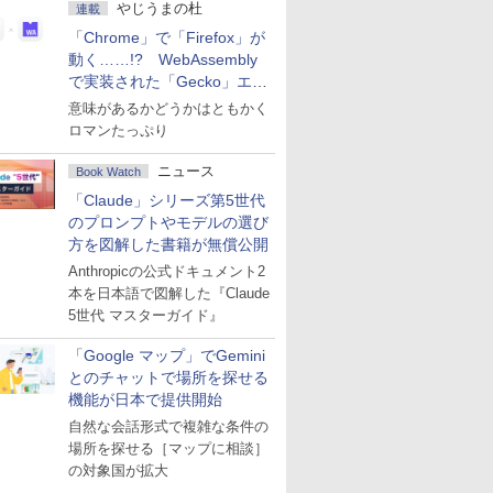
やじうまの杜
連載
「Chrome」で「Firefox」が
動く……!? WebAssembly
で実装された「Gecko」エン
ジン
意味があるかどうかはともかく
ロマンたっぷり
ニュース
Book Watch
「Claude」シリーズ第5世代
のプロンプトやモデルの選び
方を図解した書籍が無償公開
Anthropicの公式ドキュメント2
本を日本語で図解した『Claude
5世代 マスターガイド』
「Google マップ」でGemini
とのチャットで場所を探せる
機能が日本で提供開始
自然な会話形式で複雑な条件の
場所を探せる［マップに相談］
の対象国が拡大