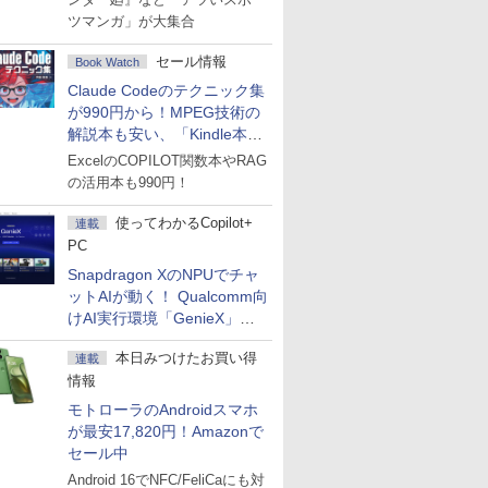
ツマンガ」が大集合
セール情報
Book Watch
Claude Codeのテクニック集
が990円から！MPEG技術の
解説本も安い、「Kindle本サ
マーセール」第2弾開始！
ExcelのCOPILOT関数本やRAG
の活用本も990円！
使ってわかるCopilot+
連載
PC
Snapdragon XのNPUでチャ
ットAIが動く！ Qualcomm向
けAI実行環境「GenieX」を
試してみた
本日みつけたお買い得
連載
情報
モトローラのAndroidスマホ
が最安17,820円！Amazonで
セール中
Android 16でNFC/FeliCaにも対