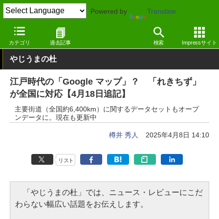
Powered by
Translate
窓の杜
エンタメ
エンタメ
Webサービス
カテゴリ
過去記事
検索
Impressサイト
やじうまの杜
江戸時代の「Google マップ」？ 「れきちず」
が全国に対応【4月18日追記】
主要街道（全国約6,400km）に関するデータセットもオープ
ンデータに。現在も更新中
樽井 秀人
2025年4月8日 14:10
リスト
「やじうまの杜」では、ニュース・レビューにこだ
わらない幅広い話題をお伝えします。