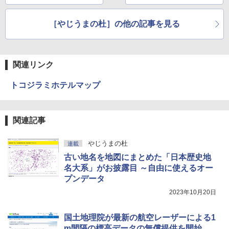
￥1,600
まった！
写真をWindowsで扱
New Amazon Kindle Scribe Colorsoft |
う方法
11インチカラーディスプレイ、64GBスト
［やじうまの杜］の他の記事を見る
レージ、ノート機能搭載、明るさ自動調
整、色調調節ライト、プレミアムペン付
き、グラファイト
関連リンク
￥115,980
トコジラミホテルマップ
関連記事
やじうまの杜
連載
古い地名を地図にまとめた「日本歴史地
名大系」がお披露目 ～自由に使えるオー
プンデータ
2023年10月20日
国土地理院が最新の航空レーザーによる1
m間隔の標高データの無償提供を開始