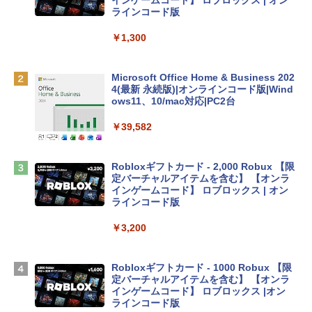
レイ、8GBメモリ、512GB SSD、1080p
ラインコード版
FaceTime HDカメラ、Touch ID - インデ
ィゴ + 3年延長 AppleCare+ for 13インチ
￥1,300
MacBook Neo(A18 Pro)|ダウンロード版
￥162,598
Microsoft Office Home & Business 202
4(最新 永続版)|オンラインコード版|Wind
ows11、10/mac対応|PC2台
tomtoc 360°保護 15.6 16インチ パソコ
ンケース Dell NEC Lavie ASUS HP dyna
￥39,582
book Lenovo対応
￥2,952
Robloxギフトカード - 2,000 Robux 【限
定バーチャルアイテムを含む】 【オンラ
インゲームコード】 ロブロックス | オン
Apple 2026 MacBook Air M5チップ搭載
ラインコード版
13インチノートブック：AIとApple Intell
igence、13.6インチLiquid Retinaディ
￥3,200
スプレイ、16GBユニファイドメモリ、1
TB SSDストレージ、12MPセンターフレ
ームカメラ、日本語キーボード、Touch I
Robloxギフトカード - 1000 Robux 【限
D - シルバー
定バーチャルアイテムを含む】 【オンラ
インゲームコード】 ロブロックス |オン
￥261,414
ラインコード版