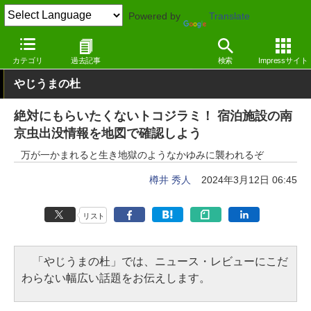
Powered by
Translate
窓の杜
ライフ
生活
Webサービス
カテゴリ
過去記事
検索
Impressサイト
やじうまの杜
絶対にもらいたくないトコジラミ！ 宿泊施設の南
京虫出没情報を地図で確認しよう
万が一かまれると生き地獄のようなかゆみに襲われるぞ
樽井 秀人
2024年3月12日 06:45
リスト
「やじうまの杜」では、ニュース・レビューにこだ
わらない幅広い話題をお伝えします。