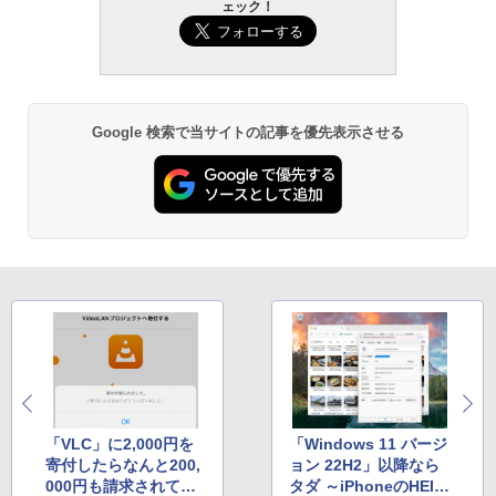
ない、大きな画面で読みやすい、6週間持
ェック！
続バッテリー、6インチディスプレイ電子
書籍リーダー、ブラック、16GB、広告な
￥480
し
￥16,980
ClaudeCode いちばんやさしい 教科書:
非エンジニア 初心者 素人 でも安心 使い
Google 検索で当サイトの記事を優先表示させる
方 マニュアル AI副業にもコンテンツ作成
にもKindle出版にも！ 非エンジニアのた
Kindle Paperwhite シグニチャーエディ
めのAIコーディング入門シリーズ
ション (32GB) 7インチディスプレイ、明
るさ自動調整、色調調節ライト、12週間
持続バッテリー、広告なし、メタリック
￥99
ブラック
￥27,980
1冊ですべて身につくHTML & CSSとWe
bデザイン入門講座［第2版］
Amazon Kindle Colorsoft | 16GBストレ
￥1,292
ージ、防水、7インチカラーディスプレ
イ、色調調節ライト、最大8週間持続バッ
テリー、広告無し、ブラック (2025年発
売)
FM TOWNS ハイパー・カタログ: 本体ハ
ードウェア・市販ソフトウェアのパーフ
「VLC」に2,000円を
「Windows 11 バージ
￥31,980
ェクトリストと最新エミュレータ紹介
寄付したらなんと200,
ョン 22H2」以降なら
000円も請求されてし
タダ ～iPhoneのHEIC