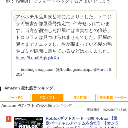
称：Twitter）でフィードバックするとよいでしょう。
アパホテル品川泉岳寺に泊まりました。トコジ
ラミ被害が部屋番号指定で1件寄せられていま
す。当方が宿泊した部屋には血糞などの痕跡、
トコジラミは見つけられませんでした。部屋の
隅々までチェックし、埃が溜まっている髪の毛
やゴミが隙間に落ちているなどはありました。
https://t.co/flAgIqskXa
— bedbugsmapjapan (@bedbugsmapjapan)
March 8,
2024
Amazon 売れ筋ランキング
ノートPC
PCソフト
IT入門書
電子書籍リーダー
Amazon PCソフト の売れ筋ランキング
更新日時：2026/08/07 18:05
Apple 2026 MacBook Neo A18 Proチッ
Robloxギフトカード - 800 Robux 【限
プ搭載13インチノートブック：AIとAppl
定バーチャルアイテムを含む】 【オンラ
e Intelligence、Liquid Retinaディスプ
インゲームコード】 ロブロックス | オン