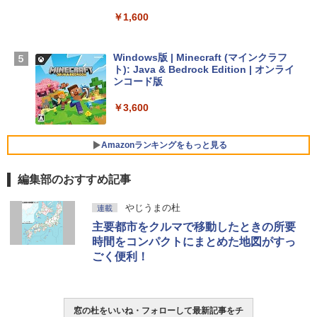
￥1,600
【Amazon.co.jp限定】 HP ノートパソコ
ン 15-fd 15.6インチ 16GBメモリ 512GB
SSD インテル Core 5
Windows版 | Minecraft (マインクラフ
ト): Java & Bedrock Edition | オンライ
￥129,800
ンコード版
￥3,600
FMV ノートパソコン WE1-K3 (MS 365 P
ersonal/Copilotキー搭載/Win 11/15.6型/
Core i5/16GB/SSD 512GB/ホワイト) FM
Amazonランキングをもっと見る
VWK3E15W_AZ
編集部のおすすめ記事
￥139,880
生成AIパスポート公式テキスト 第４版
Amazon Kindle Paperwhite (16GB) 7イ
やじうまの杜
連載
ンチディスプレイ、色調調節ライト、12
主要都市をクルマで移動したときの所要
週間持続バッテリー、広告なし、ブラッ
￥1,766
ク
時間をコンパクトにまとめた地図がすっ
ごく便利！
￥22,980
AIイラスト表現辞典: 思い通りの絵を引き
出す プロンプトの言葉 AI画像生成シリー
Amazon Kindle - 目に優しい、かさばら
窓の杜をいいね・フォローして最新記事をチ
ズ (はぴーイラストLabo)