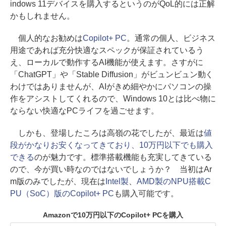
indows 11デバイスを購入するというのがQoL的には正解
かもしれません。
個人的なお勧めは
Copilot+ PC
。通常の個人、ビジネス
用途であれば充分快適なスペックが保証されているう
え、ローカルで動作するAI機能が使えます。さすがに
「ChatGPT」や「Stable Diffusion」がビュンビュン動く
わけではありませんが、AIがきめ細やかにパソコンの操
作をアシストしてくれるので、Windows 10とは比べ物に
ならない快適なPCライフを過ごせます。
しかも、登場したころは高嶺の花でしたが、最近は
値
段がかなりお安くなってきており、10万円以下でも購入
できる
のが魅力です。標準搭載機能も充実してきている
ので、今が買い時なのではないでしょうか？ 当初はAr
m版のみでしたが、現在は
Intel製
、
AMD製のNPU搭載C
PU（SoC）版のCopilot+ PC
も購入可能です。
Amazonで10万円以下のCopilot+ PCを購入