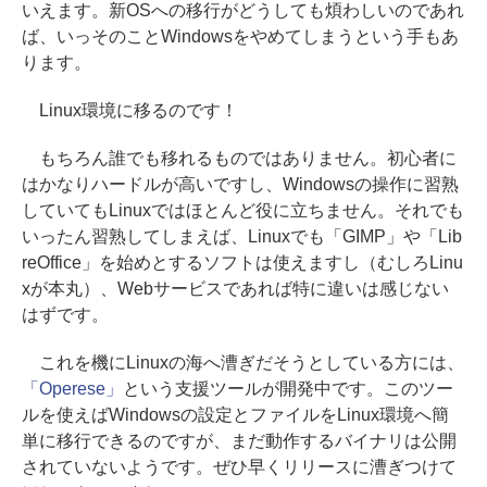
いえます。新OSへの移行がどうしても煩わしいのであれ
ば、いっそのことWindowsをやめてしまうという手もあ
ります。
Linux環境に移るのです！
もちろん誰でも移れるものではありません。初心者に
はかなりハードルが高いですし、Windowsの操作に習熟
していてもLinuxではほとんど役に立ちません。それでも
いったん習熟してしまえば、Linuxでも「GIMP」や「Lib
reOffice」を始めとするソフトは使えますし（むしろLinu
xが本丸）、Webサービスであれば特に違いは感じない
はずです。
これを機にLinuxの海へ漕ぎだそうとしている方には、
「Operese」
という支援ツールが開発中です。このツー
ルを使えばWindowsの設定とファイルをLinux環境へ簡
単に移行できるのですが、まだ動作するバイナリは公開
されていないようです。ぜひ早くリリースに漕ぎつけて