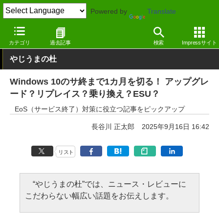
Powered by
Translate
窓の杜
セキュリティ
セキュリティ
Windows
カテゴリ
過去記事
検索
Impressサイト
やじうまの杜
Windows 10のサ終まで1カ月を切る！ アップグレ
ード？リプレイス？乗り換え？ESU？
EoS（サービス終了）対策に役立つ記事をピックアップ
長谷川 正太郎
2025年9月16日 16:42
リスト
“やじうまの杜”では、ニュース・レビューに
こだわらない幅広い話題をお伝えします。