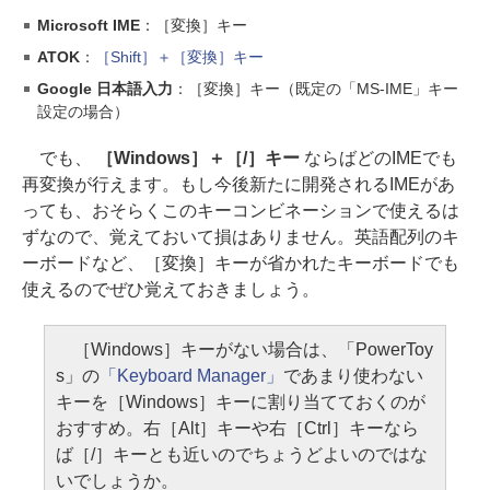
Microsoft IME
：［変換］キー
ATOK
：
［Shift］＋［変換］キー
Google 日本語入力
：［変換］キー（既定の「MS-IME」キー
設定の場合）
でも、
［Windows］＋［/］キー
ならばどのIMEでも
再変換が行えます。もし今後新たに開発されるIMEがあ
っても、おそらくこのキーコンビネーションで使えるは
ずなので、覚えておいて損はありません。英語配列のキ
ーボードなど、［変換］キーが省かれたキーボードでも
使えるのでぜひ覚えておきましょう。
［Windows］キーがない場合は、「PowerToy
s」の
「Keyboard Manager」
であまり使わない
キーを［Windows］キーに割り当てておくのが
おすすめ。右［Alt］キーや右［Ctrl］キーなら
ば［/］キーとも近いのでちょうどよいのではな
いでしょうか。