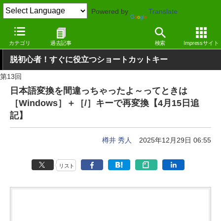
Powered by
Translate
窓の杜
システム・ファイル
システム
Windows
カテゴリ
過去記事
検索
Impressサイト
脱初心者！すぐに役立つショートカットキー
第13回
日本語変換を間違っちゃったよ～ってときは
［Windows］＋［/］キーで再変換【4月15日追
記】
樽井 秀人
2025年12月29日 06:55
リスト