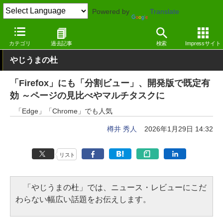
Powered by
Translate
窓の杜
インターネット
Webブラウザー
Windows
カテゴリ
過去記事
検索
Impressサイト
やじうまの杜
「Firefox」にも「分割ビュー」、開発版で既定有
効 ～ページの見比べやマルチタスクに
「Edge」「Chrome」でも人気
樽井 秀人
2026年1月29日 14:32
リスト
「やじうまの杜」では、ニュース・レビューにこだ
わらない幅広い話題をお伝えします。