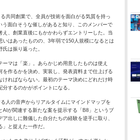
）
る共同創業で、全員が技術を面白がる気質を持っ
という面白そうな催しがあると知り、このメンバーで
考え、創業直後にもかかわらずエントリーした。当
いはあったものの、3年弱で150人規模になるとは
野氏は振り返った。
ーマは「楽」。あらかじめ用意したものは使え
何を作るかを決め、実装し、発表資料まで仕上げる
なければならない。最初のテーマ決めにどれだけ時
配分するのかがポイントになる。
る人の音声からリアルタイムにマインドマップを
AIが関連する新たな案を提示する「B8」というブ
デア出しに難儀した自分たちの経験を逆手に取り、
る」と捉えた一作だ。