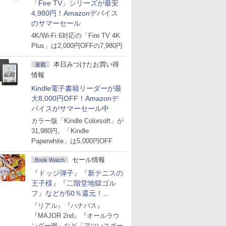
「Fire TV」シリーズが最安
4,980円！Amazonデバイス
のサマーセール
4K/Wi-Fi 6対応の「Fire TV 4K
Plus」は2,000円OFFの7,980円
本日みつけたお買い得
連載
情報
Kindle電子書籍リーダーが最
大8,000円OFF！Amazonデ
バイスがサマーセール中
カラー版「Kindle Colorsoft」が
31,980円。「Kindle
Paperwhite」は5,000円OFF
セール情報
Book Watch
『ドッジ弾子』『新テニスの
王子様』『二階堂地獄ゴル
フ』などが50％還元！
Amazonマンガ週末セール
『リアル』『ハナバス』
『MAJOR 2nd』『オールラウ
ンダー廻』など「アツいスポー