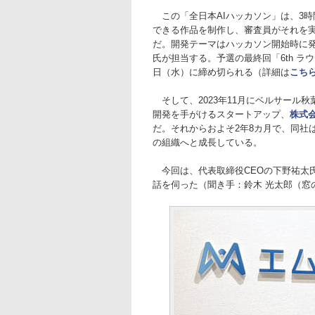
この「全日本AIハッカソン」は、3時間の
できる作品を制作し、審査員がそれを
だ。開発テーマはハッカソン開始時に発
氏が担当する。予選の最終回「6th ラ
日（水）に締め切られる（詳細は
こち
そして、2023年11月にベルサール秋
開発を手がけるスタートアップ、
株式
だ。それからおよそ2年8カ月で、同社は
の組織へと成長している。
今回は、代表取締役CEOの下野祐太
話を伺った（聞き手：鈴木 光太郎（窓