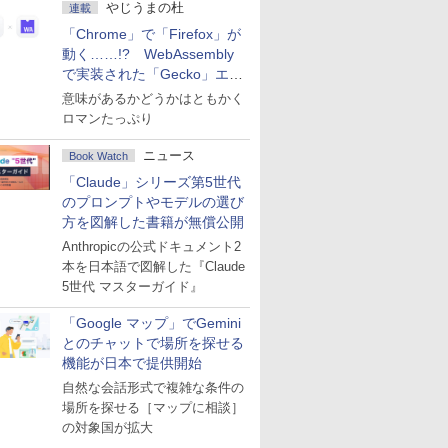
やじうまの杜
連載
「Chrome」で「Firefox」が
動く……!? WebAssembly
で実装された「Gecko」エン
ジン
意味があるかどうかはともかく
ロマンたっぷり
ニュース
Book Watch
「Claude」シリーズ第5世代
のプロンプトやモデルの選び
方を図解した書籍が無償公開
Anthropicの公式ドキュメント2
本を日本語で図解した『Claude
5世代 マスターガイド』
「Google マップ」でGemini
とのチャットで場所を探せる
機能が日本で提供開始
自然な会話形式で複雑な条件の
場所を探せる［マップに相談］
の対象国が拡大