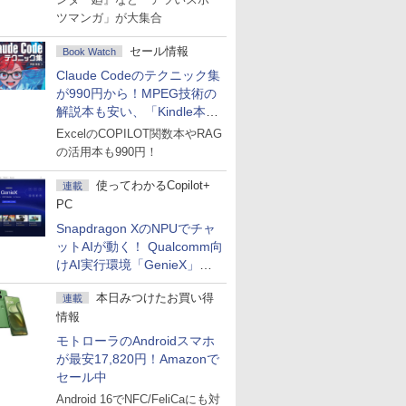
ツマンガ」が大集合
セール情報
Book Watch
Claude Codeのテクニック集
が990円から！MPEG技術の
解説本も安い、「Kindle本サ
マーセール」第2弾開始！
ExcelのCOPILOT関数本やRAG
の活用本も990円！
使ってわかるCopilot+
連載
PC
Snapdragon XのNPUでチャ
ットAIが動く！ Qualcomm向
けAI実行環境「GenieX」を
試してみた
本日みつけたお買い得
連載
情報
モトローラのAndroidスマホ
が最安17,820円！Amazonで
セール中
Android 16でNFC/FeliCaにも対