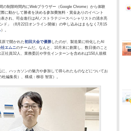
制限時間内にWebブラウザー（Google Chrome）から体験
実際に動かして勝者を決める参加費無料・賞金ありのイベント
表され、司会進行はAI／ストラテジースペシャリストの清水亮
ウンド」（8月22日オンライン開催）の申し込みはまもなく7月15
ら
）。
葉原で開かれた
初回大会で優勝
したのが、製造業に特化したAI
会社エムニ
のチームだ。なんと、10月末に創業し、数日後のこと
正社員32人、業務委託や学生インターンを含めれば150人規模
氏に、ハッカソンの魅力や参加して得られたものなどについてお
の杜編集長）、構成：柳谷 智宣）。