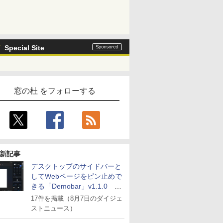
Special Site
窓の杜 をフォローする
新記事
デスクトップのサイドバーと
してWebページをピン止めで
きる「Demobar」v1.1.0 ほ
か
17件を掲載（8月7日のダイジェ
ストニュース）