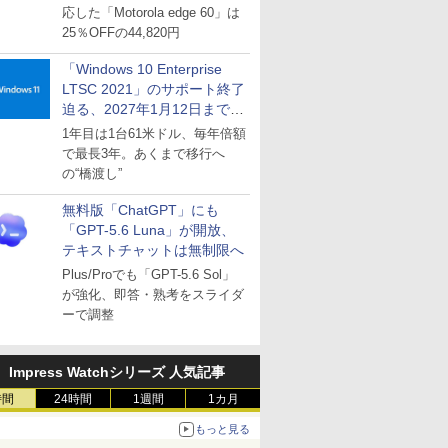
応した「Motorola edge 60」は
25％OFFの44,820円
「Windows 10 Enterprise
LTSC 2021」のサポート終了
迫る、2027年1月12日まで
～ESUは9月1日から販売
1年目は1台61米ドル、毎年倍額
で最長3年。あくまで移行へ
の“橋渡し”
無料版「ChatGPT」にも
「GPT-5.6 Luna」が開放、
テキストチャットは無制限へ
Plus/Proでも「GPT-5.6 Sol」
が強化、即答・熟考をスライダ
ーで調整
Impress Watchシリーズ 人気記事
時間
24時間
1週間
1カ月
もっと見る