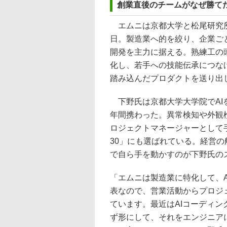
創業直後のチームがなぜ勝てた
エムニは京都大学と松尾研究所発
日。製造業へ的を絞り、企業ごと
開発を主力に据える。熟練工の
化し、若手への技能伝承につな
踏み込んだプロダクトを送り出
下野氏は京都大学大学院でAIを
年間携わった。異常検知や外観
ロジェクトマネージャーとして手がけ、
30」にも選ばれている。経営
で自ら手を動かすのが下野氏の
「エムニは製造業に特化して、
表なので、営業活動からプロジ
ています。最近はAIコーディ
ず形にして、それをエンジニア