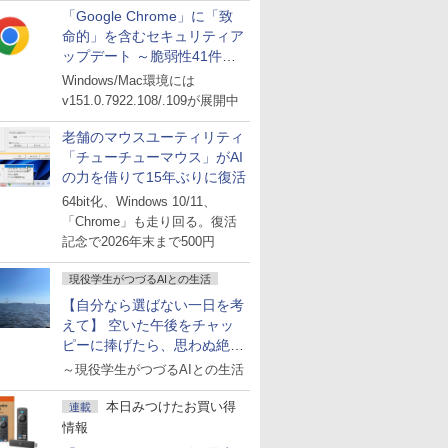
「Google Chrome」に「致
命的」を含むセキュリティア
ップデート ～脆弱性41件に
対処
Windows/Mac環境には
v151.0.7922.108/.109が展開中
老舗のマウスユーティリティ
「チューチューマウス」がAI
の力を借りて15年ぶりに復活
64bit化、Windows 10/11、
「Chrome」も走り回る。復活
記念で2026年末まで500円
現役学生がつづるAIとの生活
【自分なら選ばない一日を考
えて】 空いた午後をチャッ
ピーに捧げたら、思わぬ絶景
に出会った話
～現役学生がつづるAIとの生活
本日みつけたお買い得
連載
情報