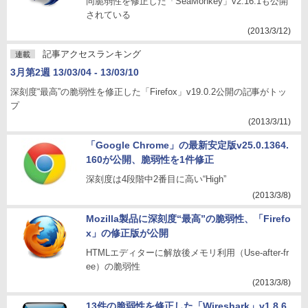
同脆弱性を修正した「SeaMonkey」v2.16.1も公開
されている
(2013/3/12)
記事アクセスランキング
連載
3月第2週 13/03/04 - 13/03/10
深刻度“最高”の脆弱性を修正した「Firefox」v19.0.2公開の記事がトッ
プ
(2013/3/11)
「Google Chrome」の最新安定版v25.0.1364.
160が公開、脆弱性を1件修正
深刻度は4段階中2番目に高い“High”
(2013/3/8)
Mozilla製品に深刻度“最高”の脆弱性、「Firefo
x」の修正版が公開
HTMLエディターに解放後メモリ利用（Use-after-fr
ee）の脆弱性
(2013/3/8)
13件の脆弱性を修正した「Wireshark」v1.8.6