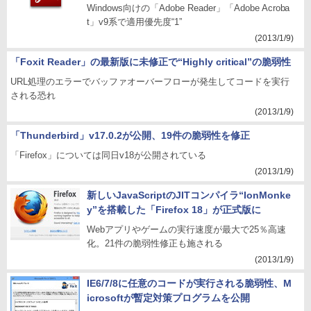
Windows向けの「Adobe Reader」「Adobe Acroba
t」v9系で適用優先度“1”
(2013/1/9)
「Foxit Reader」の最新版に未修正で“Highly critical”の脆弱性
URL処理のエラーでバッファオーバーフローが発生してコードを実行
される恐れ
(2013/1/9)
「Thunderbird」v17.0.2が公開、19件の脆弱性を修正
「Firefox」については同日v18が公開されている
(2013/1/9)
新しいJavaScriptのJITコンパイラ“IonMonke
y”を搭載した「Firefox 18」が正式版に
Webアプリやゲームの実行速度が最大で25％高速
化。21件の脆弱性修正も施される
(2013/1/9)
IE6/7/8に任意のコードが実行される脆弱性、M
icrosoftが暫定対策プログラムを公開