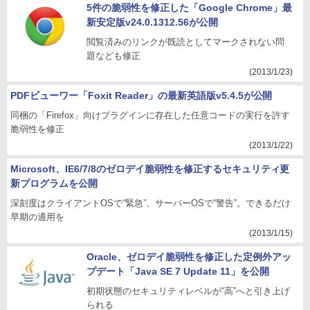
5件の脆弱性を修正した「Google Chrome」最
新安定版v24.0.1312.56が公開
閲覧済みのリンクが既読としてマークされない問
題なども修正
(2013/1/23)
PDFビューワー「Foxit Reader」の最新英語版v5.4.5が公開
同梱の「Firefox」向けプラグインに存在した任意コードの実行を許す
脆弱性を修正
(2013/1/22)
Microsoft、IE6/7/8のゼロデイ脆弱性を修正するセキュリティ更
新プログラムを公開
深刻度はクライアントOSで“緊急”、サーバーOSで“警告”。できるだけ
早期の適用を
(2013/1/15)
Oracle、ゼロデイ脆弱性を修正した定例外アッ
プデート「Java SE 7 Update 11」を公開
初期状態のセキュリティレベルが“高”へと引き上げ
られる