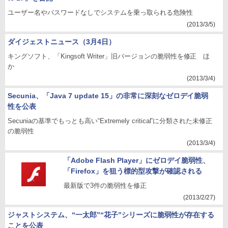
ユーザー名やパスワードなしでシステムを乗っ取られる危険性
(2013/3/5)
ダイジェストニュース（3月4日）
キングソフト、「Kingsoft Writer」旧バージョンの脆弱性を修正 ほ
か
(2013/3/4)
Secunia、「Java 7 update 15」の非常に深刻なゼロデイ脆弱
性を公表
Secuniaの基準でもっとも高い“Extremely critical”に分類された未修正
の脆弱性
(2013/3/4)
「Adobe Flash Player」にゼロデイ脆弱性、
「Firefox」を狙う標的型攻撃が確認される
最新版で3件の脆弱性を修正
(2013/2/27)
ジャストシステム、“一太郎”“花子”シリーズに脆弱性が存在する
ことを公表