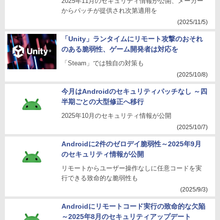
2025年11月のセキュリティ情報が公開、メーカー
からパッチが提供され次第適用を
(2025/11/5)
「Unity」ランタイムにリモート攻撃のおそれ
のある脆弱性、ゲーム開発者は対応を
「Steam」では独自の対策も
(2025/10/8)
今月はAndroidのセキュリティパッチなし ～四
半期ごとの大型修正へ移行
2025年10月のセキュリティ情報が公開
(2025/10/7)
Androidに2件のゼロデイ脆弱性～2025年9月
のセキュリティ情報が公開
リモートからユーザー操作なしに任意コードを実
行できる致命的な脆弱性も
(2025/9/3)
Androidにリモートコード実行の致命的な欠陥
～2025年8月のセキュリティアップデート