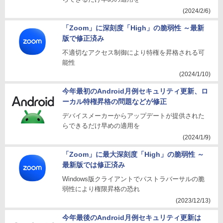
(2024/2/6)
「Zoom」に深刻度「High」の脆弱性 ～最新
版で修正済み
不適切なアクセス制御により特権を昇格される可
能性
(2024/1/10)
今年最初のAndroid月例セキュリティ更新、ロ
ーカル特権昇格の問題などが修正
デバイスメーカーからアップデートが提供された
らできるだけ早めの適用を
(2024/1/9)
「Zoom」に最大深刻度「High」の脆弱性 ～
最新版では修正済み
Windows版クライアントでパストラバーサルの脆
弱性により権限昇格の恐れ
(2023/12/13)
今年最後のAndroid月例セキュリティ更新は