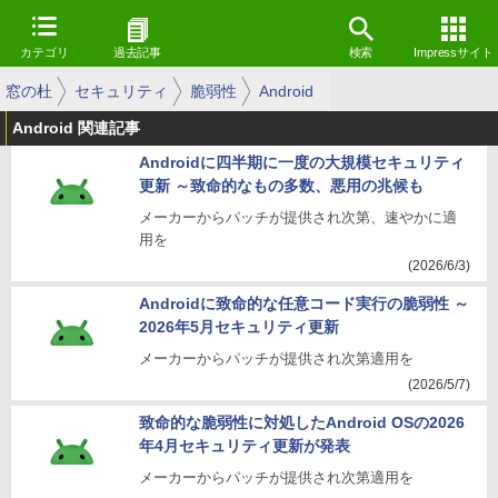
カテゴリ
過去記事
検索
Impressサイト
窓の杜
セキュリティ
脆弱性
Android
Android 関連記事
Androidに四半期に一度の大規模セキュリティ
更新 ～致命的なもの多数、悪用の兆候も
メーカーからパッチが提供され次第、速やかに適
用を
(2026/6/3)
Androidに致命的な任意コード実行の脆弱性 ～
2026年5月セキュリティ更新
メーカーからパッチが提供され次第適用を
(2026/5/7)
致命的な脆弱性に対処したAndroid OSの2026
年4月セキュリティ更新が発表
メーカーからパッチが提供され次第適用を