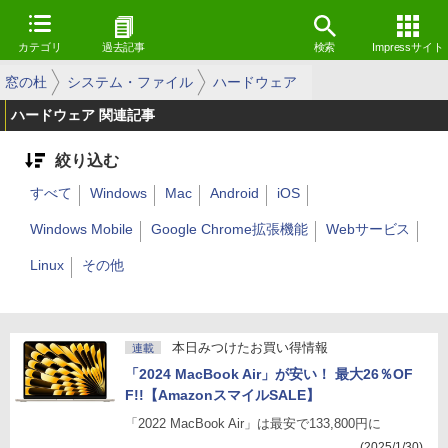
カテゴリ
過去記事
検索
Impressサイト
窓の杜
システム・ファイル
ハードウェア
ハードウェア 関連記事
絞り込む
すべて
Windows
Mac
Android
iOS
Windows Mobile
Google Chrome拡張機能
Webサービス
Linux
その他
本日みつけたお買い得情報
連載
「2024 MacBook Air」が安い！ 最大26％OF
F!!【AmazonスマイルSALE】
「2022 MacBook Air」は最安で133,800円に
(2025/1/30)