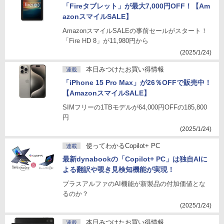
「Fireタブレット」が最大7,000円OFF！【Am
azonスマイルSALE】
AmazonスマイルSALEの事前セールがスタート！
「Fire HD 8」が11,980円から
(2025/1/24)
本日みつけたお買い得情報
連載
「iPhone 15 Pro Max」が26％OFFで販売中！
【AmazonスマイルSALE】
SIMフリーの1TBモデルが64,000円OFFの185,800
円
(2025/1/24)
使ってわかるCopilot+ PC
連載
最新dynabookの「Copilot+ PC」は独自AIに
よる翻訳や覗き見検知機能が実現！
プラスアルファのAI機能が新製品の付加価値とな
るのか？
(2025/1/24)
本日みつけたお買い得情報
連載