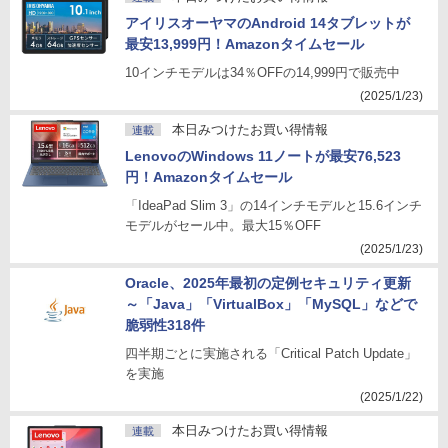
アイリスオーヤマのAndroid 14タブレットが
最安13,999円！Amazonタイムセール
10インチモデルは34％OFFの14,999円で販売中
(2025/1/23)
本日みつけたお買い得情報
連載
LenovoのWindows 11ノートが最安76,523
円！Amazonタイムセール
「IdeaPad Slim 3」の14インチモデルと15.6インチ
モデルがセール中。最大15％OFF
(2025/1/23)
Oracle、2025年最初の定例セキュリティ更新
～「Java」「VirtualBox」「MySQL」などで
脆弱性318件
四半期ごとに実施される「Critical Patch Update」
を実施
(2025/1/22)
本日みつけたお買い得情報
連載