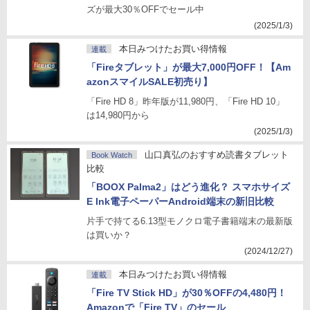
ズが最大30％OFFでセール中
(2025/1/3)
本日みつけたお買い得情報
連載
「Fireタブレット」が最大7,000円OFF！【Am
azonスマイルSALE初売り】
「Fire HD 8」昨年版が11,980円、「Fire HD 10」
は14,980円から
(2025/1/3)
山口真弘のおすすめ読書タブレット
Book Watch
比較
「BOOX Palma2」はどう進化？ スマホサイズ
E Ink電子ペーパーAndroid端末の新旧比較
片手で持てる6.13型モノクロ電子書籍端末の最新版
は買いか？
(2024/12/27)
本日みつけたお買い得情報
連載
「Fire TV Stick HD」が30％OFFの4,480円！
Amazonで「Fire TV」のセール