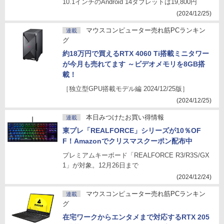
10.1インチのAndroid 14タブレットは19,800円
(2024/12/25)
マウスコンピューター売れ筋PCランキン
連載
グ
約18万円で買えるRTX 4060 Ti搭載ミニタワー
が今月も売れてます ～ビデオメモリを8GB搭
載！
［独立型GPU搭載モデル編 2024/12/25版］
(2024/12/25)
本日みつけたお買い得情報
連載
東プレ「REALFORCE」シリーズが10％OF
F！Amazonでクリスマスクーポン配布中
プレミアムキーボード「REALFORCE R3/R3S/GX
1」が対象。12月26日まで
(2024/12/24)
マウスコンピューター売れ筋PCランキン
連載
グ
在宅ワークからエンタメまで対応するRTX 205