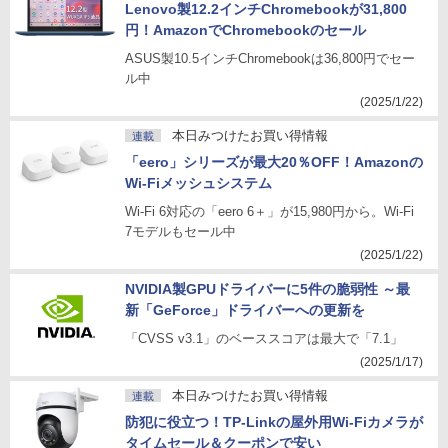
Lenovo製12.2インチChromebookが31,800
円！AmazonでChromebookのセール
ASUS製10.5インチChromebookは36,800円でセー
ル中
(2025/1/22)
本日みつけたお買い得情報
連載
「eero」シリーズが最大20％OFF！Amazonの
Wi-Fiメッシュシステム
Wi-Fi 6対応の「eero 6＋」が15,980円から。Wi-Fi
7モデルもセール中
(2025/1/22)
NVIDIA製GPUドライバーに5件の脆弱性 ～最
新「GeForce」ドライバーへの更新を
「CVSS v3.1」のベーススコアは最大で「7.1」
(2025/1/17)
本日みつけたお買い得情報
連載
防犯に役立つ！TP-Linkの屋外用Wi-Fiカメラが
タイムセール＆クーポンで安い