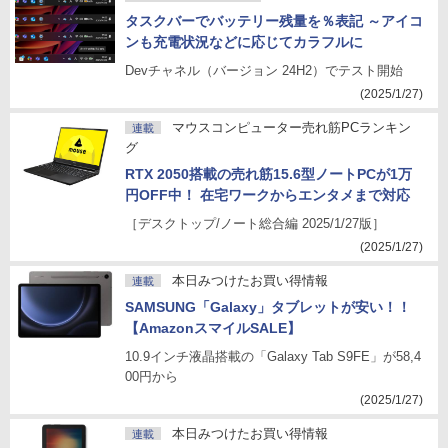
タスクバーでバッテリー残量を％表記 ～アイコ
ンも充電状況などに応じてカラフルに
Devチャネル（バージョン 24H2）でテスト開始
(2025/1/27)
マウスコンピューター売れ筋PCランキン
連載
グ
RTX 2050搭載の売れ筋15.6型ノートPCが1万
円OFF中！ 在宅ワークからエンタメまで対応
［デスクトップ/ノート総合編 2025/1/27版］
(2025/1/27)
本日みつけたお買い得情報
連載
SAMSUNG「Galaxy」タブレットが安い！！
【AmazonスマイルSALE】
10.9インチ液晶搭載の「Galaxy Tab S9FE」が58,4
00円から
(2025/1/27)
本日みつけたお買い得情報
連載