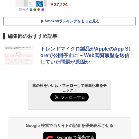
￥37,224
FMV ノートパソコン WE1-K3 (MS 365 P
ersonal/Copilotキー搭載/Win 11/15.6型/
Amazonランキングをもっと見る
Core i5/16GB/SSD 512GB/ホワイト) FM
VWK3E15W_AZ
編集部のおすすめ記事
￥120,000
生成AIパスポート公式テキスト 第４版
Amazon Kindle Paperwhite (16GB) 7イ
トレンドマイクロ製品がAppleのApp St
ンチディスプレイ、色調調節ライト、12
oreで公開停止に ～Web閲覧履歴を送信
週間持続バッテリー、広告なし、ブラッ
￥1,766
していた問題が原因か
ク
￥27,980
AIイラスト表現辞典: 思い通りの絵を引き
窓の杜をいいね・フォローして最新記事をチ
ェック！
出す プロンプトの言葉 AI画像生成シリー
Amazon Kindle - 目に優しい、かさばら
ズ (はぴーイラストLabo)
ない、大きな画面で読みやすい、6週間持
続バッテリー、6インチディスプレイ電子
書籍リーダー、ブラック、16GB、広告な
￥480
し
￥19,980
ClaudeCode いちばんやさしい 教科書:
Google 検索で当サイトの記事を優先表示させる
非エンジニア 初心者 素人 でも安心 使い
方 マニュアル AI副業にもコンテンツ作成