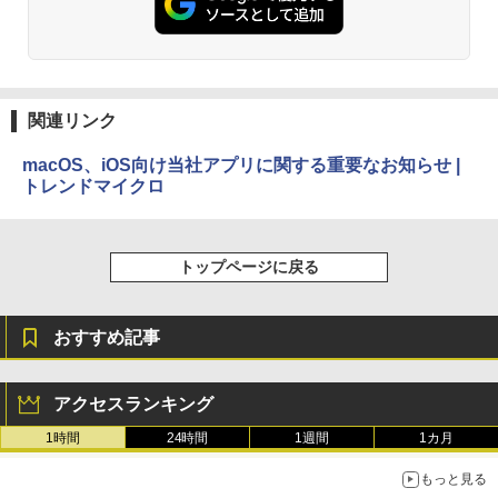
にもKindle出版にも！ 非エンジニアのた
Kindle Paperwhite シグニチャーエディ
めのAIコーディング入門シリーズ
ション (32GB) 7インチディスプレイ、明
るさ自動調整、色調調節ライト、12週間
持続バッテリー、広告なし、メタリック
￥99
ジェード
関連リンク
￥32,980
FM TOWNS ハイパー・カタログ: 本体ハ
ードウェア・市販ソフトウェアのパーフ
macOS、iOS向け当社アプリに関する重要なお知らせ |
ェクトリストと最新エミュレータ紹介
トレンドマイクロ
Amazon Kindle Colorsoft | 16GBストレ
ージ、防水、7インチカラーディスプレ
￥1,600
イ、色調調節ライト、最大8週間持続バッ
テリー、広告無し、ブラック (2025年発
売)
トップページに戻る
1冊ですべて身につくHTML & CSSとWe
bデザイン入門講座［第2版］
￥39,980
￥2,326
おすすめ記事
New Amazon Kindle Scribe Colorsoft |
11インチカラーディスプレイ、64GBスト
アクセスランキング
レージ、ノート機能搭載、明るさ自動調
整、色調調節ライト、プレミアムペン付
1時間
24時間
1週間
1カ月
き、グラファイト
もっと見る
￥115,980