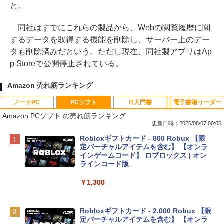
と。
同社はすでにこれらの製品から、Webの閲覧履歴に関
するデータを取得する機能を削除し、サーバー上のデー
タも削除済みだという。ただし現在、同社製アプリはAp
p Storeで公開停止されている。
Amazon 売れ筋ランキング
ノートPC
PCソフト
IT入門書
電子書籍リーダー
Amazon PCソフト の売れ筋ランキング
更新日時：2026/08/07 00:05
Apple 2026 MacBook Neo A18 Proチッ
Robloxギフトカード - 800 Robux 【限
プ搭載13インチノートブック：AIとAppl
定バーチャルアイテムを含む】 【オンラ
e Intelligence、Liquid Retinaディスプ
インゲームコード】 ロブロックス | オン
レイ、8GBメモリ、512GB SSD、1080p
ラインコード版
FaceTime HDカメラ、Touch ID - インデ
ィゴ + 3年延長 AppleCare+ for 13インチ
￥1,300
MacBook Neo(A18 Pro)|ダウンロード版
￥162,598
Robloxギフトカード - 2,000 Robux 【限
定バーチャルアイテムを含む】 【オンラ