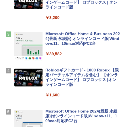
インゲームコード】 ロブロックス | オン
tomtoc 360°保護 15.6 16インチ パソコ
ラインコード版
ンケース Dell NEC Lavie ASUS HP dyna
book Lenovo対応
￥3,200
￥2,952
Microsoft Office Home & Business 202
4(最新 永続版)|オンラインコード版|Wind
Apple 2026 MacBook Air M5チップ搭載
ows11、10/mac対応|PC2台
13インチノートブック：AIとApple Intell
igence、13.6インチLiquid Retinaディ
￥39,582
スプレイ、24GBユニファイドメモリ、1
TB SSD、12MPセンターフレームカメ
ラ、Touch ID - ミッドナイト + 3年延長
Robloxギフトカード - 1000 Robux 【限
AppleCare+ for 13インチMacBook Air
定バーチャルアイテムを含む】 【オンラ
(M5)|ダウンロード版
インゲームコード】 ロブロックス |オン
ラインコード版
￥347,600
￥1,600
【Amazon.co.jp限定】 HP ノートパソコ
ン 15-fd 15.6インチ 16GBメモリ 512GB
Microsoft Office Home 2024(最新 永続
SSD インテル Core 5
版)|オンラインコード版|Windows11、1
0/mac対応|PC2台
￥129,800