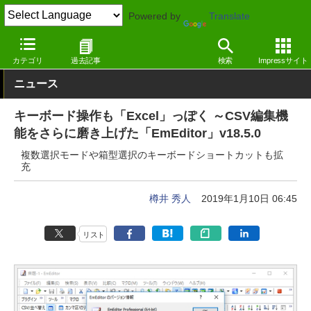
Powered by
Translate
窓の杜
オフィス・ドキュメント
テキストエディター
Windows
カテゴリ
過去記事
検索
Impressサイト
ニュース
キーボード操作も「Excel」っぽく ～CSV編集機
能をさらに磨き上げた「EmEditor」v18.5.0
複数選択モードや箱型選択のキーボードショートカットも拡
充
樽井 秀人
2019年1月10日 06:45
リスト