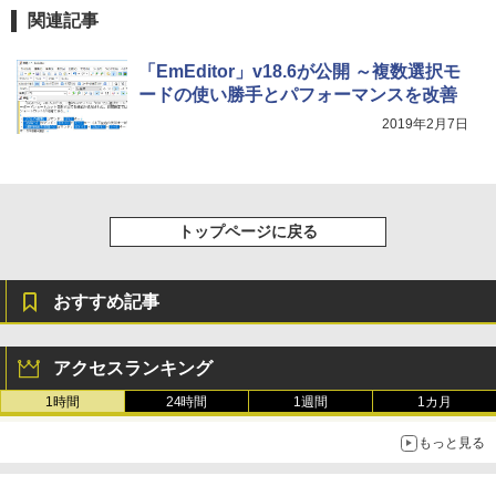
ンラインゲームコード】 ロブロックス |
関連記事
￥1,600
オンラインコード版
New Amazon Kindle Scribe Colorsoft |
11インチカラーディスプレイ、64GBスト
￥14,500
「EmEditor」v18.6が公開 ～複数選択モ
レージ、ノート機能搭載、明るさ自動調
ードの使い勝手とパフォーマンスを改善
整、色調調節ライト、プレミアムペン付
き、グラファイト
2019年2月7日
￥115,980
トップページに戻る
おすすめ記事
アクセスランキング
1時間
24時間
1週間
1カ月
もっと見る