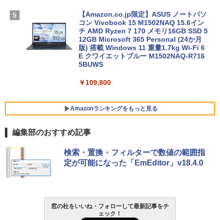
【Amazon.co.jp限定】ASUS ノートパソ
コン Vivobook 15 M1502NAQ 15.6イン
チ AMD Ryzen 7 170 メモリ16GB SSD 5
12GB Microsoft 365 Personal (24か月
版) 搭載 Windows 11 重量1.7kg Wi-Fi 6
E クワイエットブルー M1502NAQ-R716
5BUWS
￥109,800
Amazonランキングをもっと見る
編集部のおすすめ記事
Robloxギフトカード - 800 Robux 【限
生成AIパスポート公式テキスト 第４版
Amazon Kindle - 目に優しい、かさばら
検索・置換・フィルターで数値の範囲指
定バーチャルアイテムを含む】 【オンラ
ない、大きな画面で読みやすい、6週間持
定が可能になった「EmEditor」v18.4.0
インゲームコード】 ロブロックス | オン
続バッテリー、6インチディスプレイ電子
￥1,766
ラインコード版
書籍リーダー、マッチャ、16GB、広告な
し
￥1,300
￥16,980
窓の杜をいいね・フォローして最新記事をチ
1冊ですべて身につくHTML & CSSとWe
ェック！
bデザイン入門講座［第2版］
Robloxギフトカード - 2,000 Robux 【限