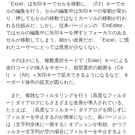
「Excel」は矢印キーでセルを移動し、［F2］キーでセ
ルの編集を行う。セルの編集中は矢印キーの挙動が変わ
り、押してもセルの移動ではなくカーソルの移動が行わ
れる仕組みだ。しかし、従来バージョンの「EmEditor」
ではセルの編集中に矢印キーを押すとフォーカスのある
セルが移動してしまう。細かい改善だが、「Excel」に慣
れたユーザーにとっては恩恵が少なくない。
そのほかにも、複数選択モードで［Enter］キーによる
改行コードの挿入をサポート。箱型選択の範囲を［Ctr
l］＋［Alt］＋矢印キーで拡大できるようになるなど、キ
ーボード操作の拡充が図られた。
また、複雑なフィルタリングを行う［高度なフィルタ
ー］ダイアログにもさまざまな改善が導入されている。
たとえば、［高度なフィルター］ダイアログを閉じずに
フィルターを中止するのが簡単になった。新バージョン
は［文字列全体に一致する］オプションが有効、かつフ
ィルター文字列が空の場合にフィルターを中止するよう