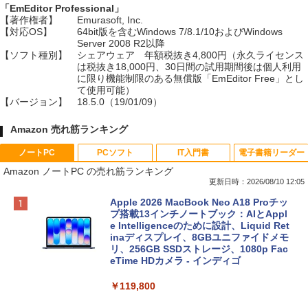
「EmEditor Professional」
【著作権者】
Emurasoft, Inc.
【対応OS】
64bit版を含むWindows 7/8.1/10およびWindows
Server 2008 R2以降
【ソフト種別】
シェアウェア 年額税抜き4,800円（永久ライセンス
は税抜き18,000円、30日間の試用期間後は個人利用
に限り機能制限のある無償版「EmEditor Free」とし
て使用可能）
【バージョン】
18.5.0（19/01/09）
Amazon 売れ筋ランキング
ノートPC
PCソフト
IT入門書
電子書籍リーダー
Amazon ノートPC の売れ筋ランキング
更新日時：2026/08/10 12:05
Apple 2026 MacBook Neo A18 Proチッ
プ搭載13インチノートブック：AIとAppl
e Intelligenceのために設計、Liquid Ret
inaディスプレイ、8GBユニファイドメモ
リ、256GB SSDストレージ、1080p Fac
eTime HDカメラ - インディゴ
￥119,800