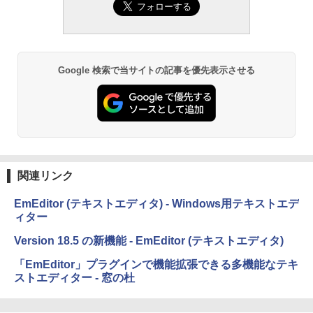
定バーチャルアイテムを含む】 【オンラ
Kindle Paperwhite シグニチャーエディ
インゲームコード】 ロブロックス | オン
ション (32GB) 7インチディスプレイ、明
￥1,292
ラインコード版
るさ自動調整、色調調節ライト、12週間
持続バッテリー、広告なし、メタリック
ブラック
￥3,200
Google 検索で当サイトの記事を優先表示させる
ClaudeCode いちばんやさしい 教科書:
￥27,980
非エンジニア 初心者 素人 でも安心 使い
方 マニュアル AI副業にもコンテンツ作成
Robloxギフトカード - 1000 Robux 【限
にもKindle出版にも！ 非エンジニアのた
定バーチャルアイテムを含む】 【オンラ
めのAIコーディング入門シリーズ
インゲームコード】 ロブロックス |オン
Amazon Kindle Paperwhite (16GB) 7イ
ラインコード版
ンチディスプレイ、色調調節ライト、12
￥99
週間持続バッテリー、広告なし、ブラッ
ク
￥1,600
関連リンク
￥22,980
AIイラスト表現辞典: 思い通りの絵を引き
出す プロンプトの言葉 AI画像生成シリー
Microsoft Office Home & Business 202
EmEditor (テキストエディタ) - Windows用テキストエデ
ズ (はぴーイラストLabo)
4(最新 永続版)|オンラインコード版|Wind
ィター
ows11、10/mac対応|PC2台
Amazon Kindle Colorsoft | 16GBストレ
￥480
ージ、防水、7インチカラーディスプレ
Version 18.5 の新機能 - EmEditor (テキストエディタ)
イ、色調調節ライト、最大8週間持続バッ
￥39,582
テリー、広告無し、ブラック (2025年発
「EmEditor」プラグインで機能拡張できる多機能なテキ
売)
FM TOWNS ハイパー・カタログ: 本体ハ
ストエディター - 窓の杜
ードウェア・市販ソフトウェアのパーフ
Robloxギフトカード - 10,000 Robux
￥31,980
ェクトリストと最新エミュレータ紹介
【限定バーチャルアイテムを含む】 【オ