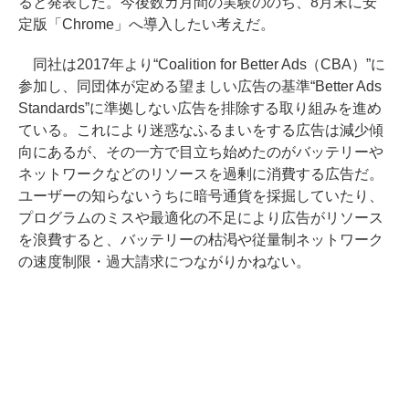
ると発表した。今後数カ月間の実験ののち、8月末に安
定版「Chrome」へ導入したい考えだ。
同社は2017年より“Coalition for Better Ads（CBA）”に
参加し、同団体が定める望ましい広告の基準“Better Ads
Standards”に準拠しない広告を排除する取り組みを進め
ている。これにより迷惑なふるまいをする広告は減少傾
向にあるが、その一方で目立ち始めたのがバッテリーや
ネットワークなどのリソースを過剰に消費する広告だ。
ユーザーの知らないうちに暗号通貨を採掘していたり、
プログラムのミスや最適化の不足により広告がリソース
を浪費すると、バッテリーの枯渇や従量制ネットワーク
の速度制限・過大請求につながりかねない。