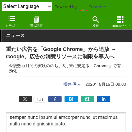
Powered by
Translate
窓の杜
インターネット
Webブラウザー
Windows
カテゴリ
過去記事
検索
Impressサイト
ニュース
重たい広告を「Google Chrome」から追放 ～
Google、広告の消費リソースに制限を導入へ
今後数カ月間の実験ののち、8月末に安定版「Chrome」で有
効化
樽井 秀人
2020年5月15日 09:00
リスト