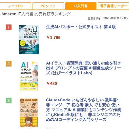
ノートPC
PCソフト
IT入門書
電子書籍リーダー
Amazon IT入門書 の売れ筋ランキング
更新日時：2026/08/08 12:05
Apple 2026 MacBook Neo A18 Proチッ
Robloxギフトカード - 800 Robux 【限
生成AIパスポート公式テキスト 第４版
プ搭載13インチノートブック：AIとAppl
定バーチャルアイテムを含む】 【オンラ
e Intelligenceのために設計、Liquid Ret
インゲームコード】 ロブロックス | オン
￥1,766
inaディスプレイ、8GBユニファイドメモ
ラインコード版
リ、256GB SSDストレージ、1080p Fac
eTime HDカメラ - インディゴ
￥1,300
￥119,800
AIイラスト表現辞典: 思い通りの絵を引き
出す プロンプトの言葉 AI画像生成シリー
Robloxギフトカード - 1000 Robux 【限
ズ (はぴーイラストLabo)
定バーチャルアイテムを含む】 【オンラ
tomtoc 360°保護 15.6 16インチ パソコ
インゲームコード】 ロブロックス |オン
ンケース Dell NEC Lavie ASUS HP dyna
ラインコード版
￥480
book Lenovo対応
￥1,600
￥2,952
ClaudeCode いちばんやさしい 教科書:
非エンジニア 初心者 素人 でも安心 使い
方 マニュアル AI副業にもコンテンツ作成
Microsoft Office Home & Business 202
にもKindle出版にも！ 非エンジニアのた
Apple 2026 MacBook Air M5チップ搭載
4(最新 永続版)|オンラインコード版|Wind
めのAIコーディング入門シリーズ
13インチノートブック：AIとApple Intell
ows11、10/mac対応|PC2台
igence、13.6インチLiquid Retinaディ