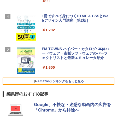
スプレイ、16GBユニファイドメモリ、1
￥99
￥39,582
TB SSDストレージ、12MPセンターフレ
ームカメラ、日本語キーボード、Touch I
D - シルバー
1冊ですべて身につくHTML & CSSとWe
Robloxギフトカード - 2,000 Robux 【限
bデザイン入門講座［第2版］
定バーチャルアイテムを含む】 【オンラ
￥261,414
インゲームコード】 ロブロックス | オン
ラインコード版
￥1,292
【Amazon.co.jp限定】 HP ノートパソコ
￥3,200
ン 15-fd 15.6インチ 16GBメモリ 512GB
SSD インテル Core 5
FM TOWNS ハイパー・カタログ: 本体ハ
ードウェア・市販ソフトウェアのパーフ
Windows版 | Minecraft (マインクラフ
￥129,800
ェクトリストと最新エミュレータ紹介
ト): Java & Bedrock Edition | オンライ
ンコード版
￥1,600
FMV ノートパソコン WE1-K3 (MS 365 P
￥3,600
ersonal/Copilotキー搭載/Win 11/15.6型/
Core i5/16GB/SSD 512GB/ホワイト) FM
Amazonランキングをもっと見る
VWK3E15W_AZ
編集部のおすすめ記事
￥139,880
Amazon Kindle Paperwhite (16GB) 7イ
Google、不快な・迷惑な動画内の広告を
ンチディスプレイ、色調調節ライト、12
「Chrome」から排除へ
週間持続バッテリー、広告なし、ブラッ
ク