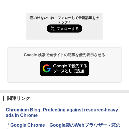
￥22,980
窓の杜をいいね・フォローして最新記事をチ
ェック！
Amazon Kindle - 目に優しい、かさばら
ない、大きな画面で読みやすい、6週間持
続バッテリー、6インチディスプレイ電子
書籍リーダー、ブラック、16GB、広告な
し
Google 検索で当サイトの記事を優先表示させる
￥16,980
Kindle Paperwhite シグニチャーエディ
ション (32GB) 7インチディスプレイ、明
るさ自動調整、色調調節ライト、12週間
持続バッテリー、広告なし、メタリック
ブラック
関連リンク
￥27,980
Chromium Blog: Protecting against resource-heavy
ads in Chrome
Amazon Kindle Colorsoft | 16GBストレ
ージ、防水、7インチカラーディスプレ
「Google Chrome」Google製のWebブラウザー - 窓の