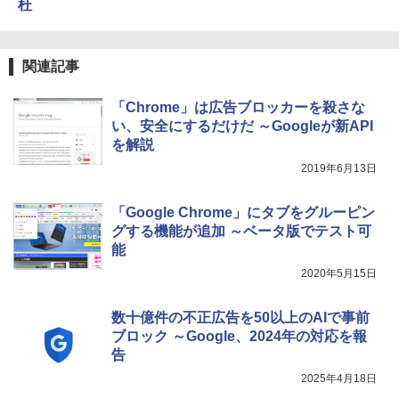
イ、色調調節ライト、最大8週間持続バッ
杜
テリー、広告無し、ブラック (2025年発
売)
￥31,980
関連記事
「Chrome」は広告ブロッカーを殺さな
New Amazon Kindle Scribe Colorsoft |
い、安全にするだけだ ～Googleが新API
11インチカラーディスプレイ、64GBスト
レージ、ノート機能搭載、明るさ自動調
を解説
整、色調調節ライト、プレミアムペン付
2019年6月13日
き、グラファイト
￥115,980
「Google Chrome」にタブをグルーピン
グする機能が追加 ～ベータ版でテスト可
能
2020年5月15日
数十億件の不正広告を50以上のAIで事前
ブロック ～Google、2024年の対応を報
告
2025年4月18日