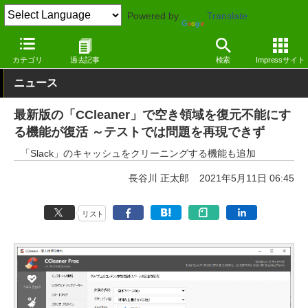
Powered by
Translate
窓の杜
システム・ファイル
システム
Windows
カテゴリ
過去記事
検索
Impressサイト
ニュース
最新版の「CCleaner」で空き領域を復元不能にす
る機能が復活 ～テストでは問題を再現できず
「Slack」のキャッシュをクリーニングする機能も追加
長谷川 正太郎
2021年5月11日 06:45
リスト