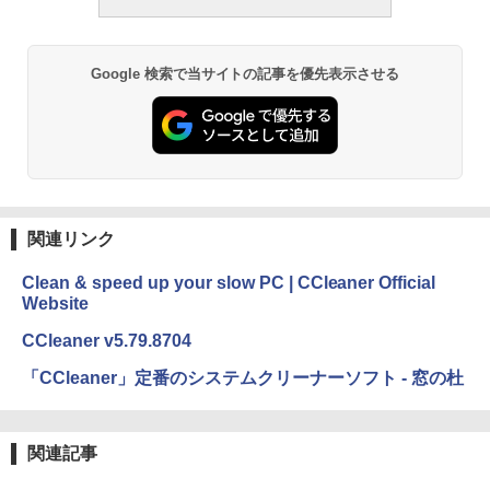
ション (32GB) 7インチディスプレイ、明
￥1,292
るさ自動調整、色調調節ライト、12週間
持続バッテリー、広告なし、メタリック
ブラック
Google 検索で当サイトの記事を優先表示させる
ClaudeCode いちばんやさしい 教科書:
￥27,980
非エンジニア 初心者 素人 でも安心 使い
方 マニュアル AI副業にもコンテンツ作成
にもKindle出版にも！ 非エンジニアのた
めのAIコーディング入門シリーズ
Amazon Kindle Paperwhite (16GB) 7イ
ンチディスプレイ、色調調節ライト、12
￥99
週間持続バッテリー、広告なし、ブラッ
ク
関連リンク
￥22,980
AIイラスト表現辞典: 思い通りの絵を引き
出す プロンプトの言葉 AI画像生成シリー
Clean & speed up your slow PC | CCleaner Official
ズ (はぴーイラストLabo)
Website
Amazon Kindle Colorsoft | 16GBストレ
￥480
ージ、防水、7インチカラーディスプレ
CCleaner v5.79.8704
イ、色調調節ライト、最大8週間持続バッ
テリー、広告無し、ブラック (2025年発
「CCleaner」定番のシステムクリーナーソフト - 窓の杜
売)
FM TOWNS ハイパー・カタログ: 本体ハ
ードウェア・市販ソフトウェアのパーフ
￥31,980
ェクトリストと最新エミュレータ紹介
関連記事
￥1,600