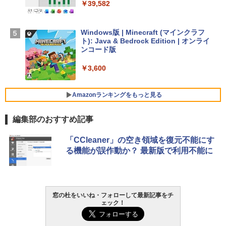
￥39,582
【Amazon.co.jp限定】 HP ノートパソコ
ン 15-fd 15.6インチ 16GBメモリ 512GB
SSD インテル Core 5
Windows版 | Minecraft (マインクラフ
ト): Java & Bedrock Edition | オンライ
￥129,800
ンコード版
￥3,600
FMV ノートパソコン WE1-K3 (MS 365 P
ersonal/Copilotキー搭載/Win 11/15.6型/
Core i5/16GB/SSD 512GB/ホワイト) FM
Amazonランキングをもっと見る
VWK3E15W_AZ
編集部のおすすめ記事
￥139,880
生成AIパスポート公式テキスト 第４版
Amazon Kindle - 目に優しい、かさばら
「CCleaner」の空き領域を復元不能にす
ない、大きな画面で読みやすい、6週間持
る機能が誤作動か？ 最新版で利用不能に
続バッテリー、6インチディスプレイ電子
￥1,766
書籍リーダー、マッチャ、16GB、広告な
し
￥16,980
窓の杜をいいね・フォローして最新記事をチ
1冊ですべて身につくHTML & CSSとWe
ェック！
bデザイン入門講座［第2版］
Kindle Paperwhite シグニチャーエディ