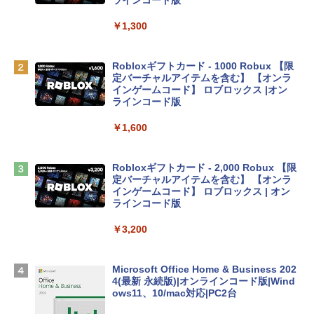
リ、512GB SSDストレージ、1080p Fac
eTime HDカメラ、Touch ID - インディ
￥1,300
ゴ
￥137,800
Robloxギフトカード - 1000 Robux 【限
定バーチャルアイテムを含む】 【オンラ
インゲームコード】 ロブロックス |オン
tomtoc 360°保護 15.6 16インチ パソコ
ラインコード版
ンケース Dell NEC Lavie ASUS HP dyna
book Lenovo対応
￥1,600
￥2,952
Robloxギフトカード - 2,000 Robux 【限
定バーチャルアイテムを含む】 【オンラ
Apple 2026 MacBook Air M5チップ搭載
インゲームコード】 ロブロックス | オン
13インチノートブック：AIとApple Intell
ラインコード版
igence、13.6インチLiquid Retinaディ
スプレイ、16GBユニファイドメモリ、1
￥3,200
TB SSDストレージ、12MPセンターフレ
ームカメラ、日本語キーボード、Touch I
D - ミッドナイト
Microsoft Office Home & Business 202
4(最新 永続版)|オンラインコード版|Wind
￥278,800
ows11、10/mac対応|PC2台