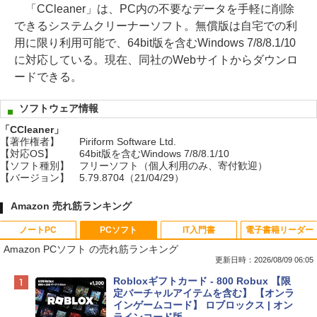
「CCleaner」は、PC内の不要なデータを手軽に削除
できるシステムクリーナーソフト。無償版は自宅での利
用に限り利用可能で、64bit版を含むWindows 7/8/8.1/10
に対応している。現在、同社のWebサイトからダウンロ
ードできる。
ソフトウェア情報
「CCleaner」
【著作権者】
Piriform Software Ltd.
【対応OS】
64bit版を含むWindows 7/8/8.1/10
【ソフト種別】
フリーソフト（個人利用のみ、寄付歓迎）
【バージョン】
5.79.8704（21/04/29）
Amazon 売れ筋ランキング
ノートPC
PCソフト
IT入門書
電子書籍リーダー
Amazon PCソフト の売れ筋ランキング
更新日時：2026/08/09 06:05
Apple 2026 MacBook Neo A18 Proチッ
Robloxギフトカード - 800 Robux 【限
プ搭載13インチノートブック：AIとAppl
定バーチャルアイテムを含む】 【オンラ
e Intelligenceのために設計、Liquid Ret
インゲームコード】 ロブロックス | オン
inaディスプレイ、8GBユニファイドメモ
ラインコード版