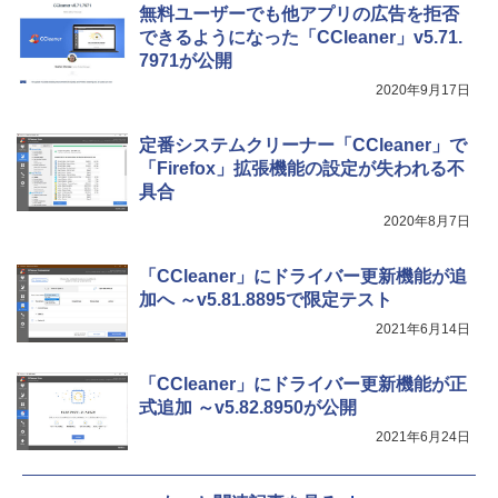
New Amazon Kindle Scribe Colorsoft |
無料ユーザーでも他アプリの広告を拒否
11インチカラーディスプレイ、64GBスト
できるようになった「CCleaner」v5.71.
レージ、ノート機能搭載、明るさ自動調
7971が公開
整、色調調節ライト、プレミアムペン付
き、グラファイト
2020年9月17日
￥115,980
定番システムクリーナー「CCleaner」で
「Firefox」拡張機能の設定が失われる不
具合
2020年8月7日
「CCleaner」にドライバー更新機能が追
加へ ～v5.81.8895で限定テスト
2021年6月14日
「CCleaner」にドライバー更新機能が正
式追加 ～v5.82.8950が公開
2021年6月24日