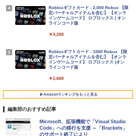
TB SSDストレージ、12MPセンターフレ
Robloxギフトカード - 2,000 Robux 【限
ームカメラ、日本語キーボード、Touch I
定バーチャルアイテムを含む】 【オンラ
D - スカイブルー
インゲームコード】 ロブロックス | オン
ラインコード版
￥298,901
￥3,200
【Amazon.co.jp限定】 HP ノートパソコ
ン 15-fd 15.6インチ 16GBメモリ 512GB
Robloxギフトカード - 1000 Robux 【限
SSD インテル Core 5
定バーチャルアイテムを含む】 【オンラ
インゲームコード】 ロブロックス |オン
￥129,800
ラインコード版
￥1,600
FMV ノートパソコン WE1-K3 (MS 365 P
ersonal/Copilotキー搭載/Win 11/15.6型/
Core i5/16GB/SSD 512GB/ホワイト) FM
Amazonランキングをもっと見る
VWK3E15W_AZ
編集部のおすすめ記事
￥119,800
生成AIパスポート公式テキスト 第４版
Amazon Kindle Paperwhite (16GB) 7イ
Microsoft、拡張機能で「Visual Studio
ンチディスプレイ、色調調節ライト、12
Code」への移行を支援 ～「Brackets」
週間持続バッテリー、広告なし、ブラッ
￥1,766
のサポート終了により
ク