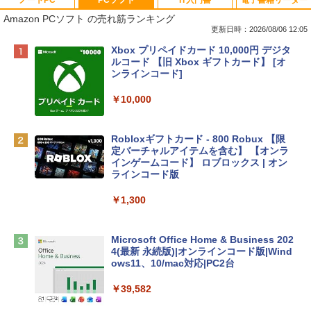
Amazon PCソフト の売れ筋ランキング
更新日時：2026/08/06 12:05
Apple 2026 MacBook Neo A18 Proチッ
Xbox プリペイドカード 10,000円 デジタ
プ搭載13インチノートブック：AIとAppl
ルコード 【旧 Xbox ギフトカード】 [オ
e Intelligenceのために設計、Liquid Ret
ンラインコード]
inaディスプレイ、8GBユニファイドメモ
リ、512GB SSDストレージ、1080p Fac
￥10,000
eTime HDカメラ、Touch ID - インディ
ゴ
Robloxギフトカード - 800 Robux 【限
￥137,800
定バーチャルアイテムを含む】 【オンラ
インゲームコード】 ロブロックス | オン
ラインコード版
tomtoc 360°保護 15.6 16インチ パソコ
ンケース Dell NEC Lavie ASUS HP dyna
￥1,300
book Lenovo対応
￥2,952
Microsoft Office Home & Business 202
4(最新 永続版)|オンラインコード版|Wind
ows11、10/mac対応|PC2台
Apple 2026 MacBook Air M5チップ搭載
13インチノートブック：AIとApple Intell
￥39,582
igence、13.6インチLiquid Retinaディ
スプレイ、24GBユニファイドメモリ、1