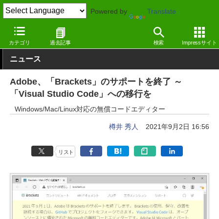
Powered by
Translate
窓の杜
プログラミング
プログラミング
Windows
カテゴリ
過去記事
検索
Impressサイト
ニュース
Adobe、「Brackets」のサポートを終了 ～
「Visual Studio Code」への移行を
Windows/Mac/Linux対応の無償コードエディター
樽井 秀人
2021年9月2日 16:56
リスト