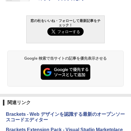
￥27,980
AIイラスト表現辞典: 思い通りの絵を引き
窓の杜をいいね・フォローして最新記事をチ
ェック！
出す プロンプトの言葉 AI画像生成シリー
Amazon Kindle - 目に優しい、かさばら
ズ (はぴーイラストLabo)
ない、大きな画面で読みやすい、6週間持
続バッテリー、6インチディスプレイ電子
書籍リーダー、ブラック、16GB、広告な
￥99
し
￥19,980
ClaudeCode いちばんやさしい 教科書:
Google 検索で当サイトの記事を優先表示させる
非エンジニア 初心者 素人 でも安心 使い
方 マニュアル AI副業にもコンテンツ作成
にもKindle出版にも！ 非エンジニアのた
Kindle Paperwhite シグニチャーエディ
めのAIコーディング入門シリーズ
ション (32GB) 7インチディスプレイ、明
るさ自動調整、色調調節ライト、12週間
持続バッテリー、広告なし、メタリック
￥99
ブラック
関連リンク
￥32,980
FM TOWNS ハイパー・カタログ: 本体ハ
ードウェア・市販ソフトウェアのパーフ
Brackets - Web デザインを認識する最新のオープンソー
ェクトリストと最新エミュレータ紹介
スコードエディター
Amazon Kindle Colorsoft | 16GBストレ
ージ、防水、7インチカラーディスプレ
￥1,600
Brackets Extension Pack - Visual Studio Marketplace
イ、色調調節ライト、最大8週間持続バッ