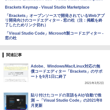
テリー、広告無し、ブラック (2025年発
Brackets Keymap - Visual Studio Marketplace
売)
1冊ですべて身につくHTML & CSSとWe
bデザイン入門講座［第2版］
「Brackets」オープンソースで開発されているWebアプ
￥39,980
リ開発向けのコードエディター - 窓の杜（注：掲載を終
￥2,326
了したためリンク切れ）
New Amazon Kindle Scribe Colorsoft |
「Visual Studio Code」Microsoft製コードエディター -
11インチカラーディスプレイ、64GBスト
窓の杜
レージ、ノート機能搭載、明るさ自動調
整、色調調節ライト、プレミアムペン付
き、グラファイト
関連記事
￥115,980
Adobe、Windows/Mac/Linux対応の無
償コードエディター「Brackets」のサポ
ートを9月1日に終了
2021年3月2日
貼り付けたコードの言語をAIが自動で推
測 ～「Visual Studio Code」の2021年8
月更新