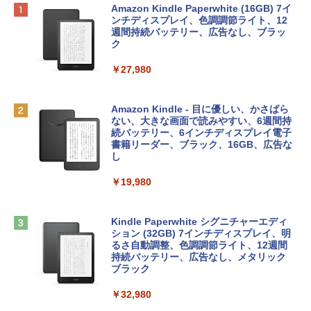
Apple 2026 MacBook Neo A18 Proチッ
Robloxギフトカード - 800 Robux 【限
生成AIパスポート公式テキスト 第４版
Amazon Kindle Paperwhite (16GB) 7イ
プ搭載13インチノートブック：AIとAppl
定バーチャルアイテムを含む】 【オンラ
ンチディスプレイ、色調調節ライト、12
e Intelligenceのために設計、Liquid Ret
インゲームコード】 ロブロックス | オン
週間持続バッテリー、広告なし、ブラッ
￥1,766
inaディスプレイ、8GBユニファイドメモ
ラインコード版
ク
リ、512GB SSDストレージ、1080p Fac
eTime HDカメラ、Touch ID - インディ
￥1,300
￥27,980
ゴ
AIイラスト表現辞典: 思い通りの絵を引き
￥137,800
出す プロンプトの言葉 AI画像生成シリー
Microsoft Office Home & Business 202
Amazon Kindle - 目に優しい、かさばら
ズ (はぴーイラストLabo)
4(最新 永続版)|オンラインコード版|Wind
ない、大きな画面で読みやすい、6週間持
ows11、10/mac対応|PC2台
続バッテリー、6インチディスプレイ電子
tomtoc 360°保護 15.6 16インチ パソコ
書籍リーダー、ブラック、16GB、広告な
￥480
ンケース Dell NEC Lavie ASUS HP dyna
し
￥39,582
book Lenovo対応
￥19,980
ClaudeCode いちばんやさしい 教科書:
￥2,952
非エンジニア 初心者 素人 でも安心 使い
Robloxギフトカード - 2,000 Robux 【限
方 マニュアル AI副業にもコンテンツ作成
定バーチャルアイテムを含む】 【オンラ
にもKindle出版にも！ 非エンジニアのた
インゲームコード】 ロブロックス | オン
Kindle Paperwhite シグニチャーエディ
めのAIコーディング入門シリーズ
Apple 2026 MacBook Air M5チップ搭載
ラインコード版
ション (32GB) 7インチディスプレイ、明
13インチノートブック：AIとApple Intell
るさ自動調整、色調調節ライト、12週間
igence、13.6インチLiquid Retinaディ
持続バッテリー、広告なし、メタリック
￥99
￥3,200
スプレイ、24GBユニファイドメモリ、1
ブラック
TB SSDストレージ、12MPセンターフレ
ームカメラ、日本語キーボード、Touch I
￥32,980
FM TOWNS ハイパー・カタログ: 本体ハ
Robloxギフトカード - 1000 Robux 【限
D - ミッドナイト
ードウェア・市販ソフトウェアのパーフ
定バーチャルアイテムを含む】 【オンラ