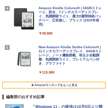
ェクトリストと最新エミュレータ紹介
インゲームコード】 ロブロックス |オン
￥314,800
ラインコード版
Amazon Kindle Colorsoft | 16GBストレ
ージ、防水、7インチカラーディスプレ
￥1,600
イ、色調調節ライト、最大8週間持続バッ
￥1,600
【Amazon.co.jp限定】 HP ノートパソコ
テリー、広告無し、ブラック (2025年発
ン 15-fd 15.6インチ 16GBメモリ 512GB
売)
1冊ですべて身につくHTML & CSSとWe
SSD インテル Core 5
bデザイン入門講座［第2版］
Microsoft Office Home 2024(最新 永続
￥39,980
版)|オンラインコード版|Windows11、1
￥129,800
0/mac対応|PC2台
￥2,326
New Amazon Kindle Scribe Colorsoft |
￥37,224
FMV ノートパソコン WE1-K3 (MS 365 P
11インチカラーディスプレイ、64GBスト
ersonal/Copilotキー搭載/Win 11/15.6型/
レージ、ノート機能搭載、明るさ自動調
Core i5/16GB/SSD 512GB/ホワイト) FM
整、色調調節ライト、プレミアムペン付
VWK3E15W_AZ
き、グラファイト
￥119,800
￥115,980
Amazonランキングをもっと見る
編集部のおすすめ記事
「Windows 11」の提供は10月5日より開