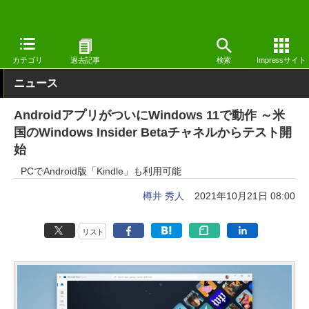
窓の杜
システム・ファイル
システム
Android
カテゴリ
過去記事
検索
Impressサイト
ニュース
AndroidアプリがついにWindows 11で動作 ～米
国のWindows Insider Betaチャネルからテスト開
始
PCでAndroid版「Kindle」も利用可能
樽井 秀人
2021年10月21日 08:00
リスト