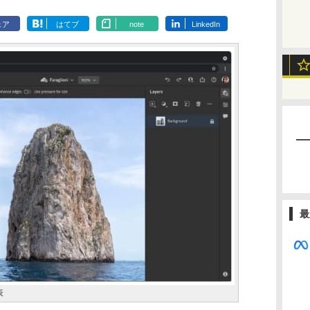
ェア
はてブ
note
LinkedIn
最
表