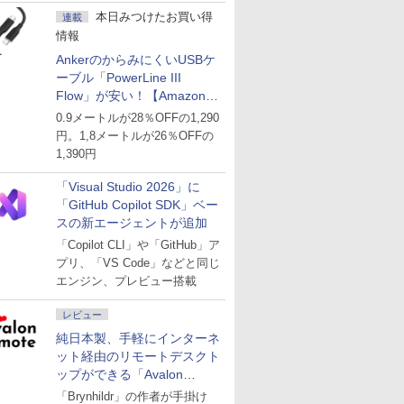
本日みつけたお買い得
連載
情報
AnkerのからみにくいUSBケ
ーブル「PowerLine III
Flow」が安い！【Amazon暮
らし応援サマーSale】
0.9メートルが28％OFFの1,290
円。1,8メートルが26％OFFの
1,390円
「Visual Studio 2026」に
「GitHub Copilot SDK」ベー
スの新エージェントが追加
「Copilot CLI」や「GitHub」ア
プリ、「VS Code」などと同じ
エンジン、プレビュー搭載
レビュー
純日本製、手軽にインターネ
ット経由のリモートデスクト
ップができる「Avalon
remote」
「Brynhildr」の作者が手掛け