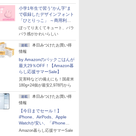
小学1年生で習う“かん字”ま
で収録したデザインフォント
「ひとりっこ」 ～商用利用
OK
ぽってり太くてキュート、パラ
パラ感がかわいらしい
本日みつけたお買い得
連載
情報
by Amazonのパックごはんが
最大29％OFF！【Amazon暮
らし応援サマーSale】
災害時などの備えにも！国産米
180g×24個が最安2,978円から
本日みつけたお買い得
連載
情報
【今日までセール！】
iPhone、AirPods、Apple
Watchが安い、「iPhone
Air」256GB版が139,800円な
Amazon暮らし応援サマーSale
ど