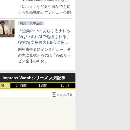
にも開放
「Cursor」など派生製品でも使
える拡張機能がプレビュー公開
特集・集中企画
「企業の中のあらゆるナレッ
ジはいずれAIで処理される」
検索精度を最大1.8倍に高め
た「GMO AI RAG」は無償の
開発責任者にインタビュー、そ
OSS版で「1社1RAG」を目
の先に見据えるのは「Webサー
指す
ビス全体のAI化」
Impress Watchシリーズ 人気記事
時間
24時間
1週間
1カ月
もっと見る