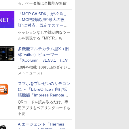
る。ベータ版は全機能が無償
「MCP C# SDK」がv2.0に
～MCP登場以来“最大の改
訂”に対応、既定でステート
レスへ
セッションなしで対話的なツー
ルを実現する「MRTR」も
多機能マルチカラム型X（旧
称Twitter）ビューワー
「XColumn」v1.53.1 ほか
18件を掲載（8月5日のダイジェ
ストニュース）
スマホをプレゼンのリモコン
に ～「LibreOffice」向け拡
張機能「Impress Remote」
が公開
QRコードを読み取るだけ、専
用アプリもペアリングコードも
不要
AIエージェント「Hermes