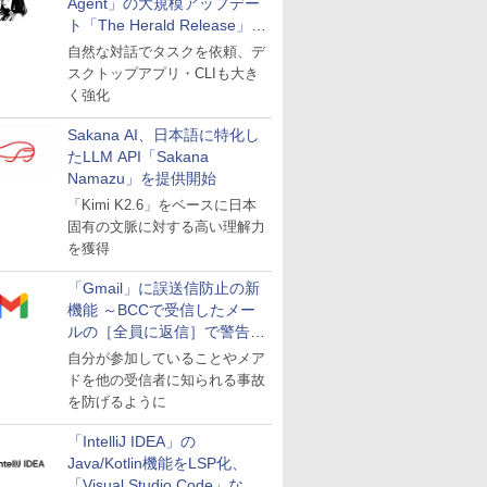
Agent」の大規模アップデー
ト「The Herald Release」が
公開
自然な対話でタスクを依頼、デ
スクトップアプリ・CLIも大き
く強化
Sakana AI、日本語に特化し
たLLM API「Sakana
Namazu」を提供開始
「Kimi K2.6」をベースに日本
固有の文脈に対する高い理解力
を獲得
「Gmail」に誤送信防止の新
機能 ～BCCで受信したメー
ルの［全員に返信］で警告を
表示
自分が参加していることやメア
ドを他の受信者に知られる事故
を防げるように
「IntelliJ IDEA」の
Java/Kotlin機能をLSP化、
「Visual Studio Code」など