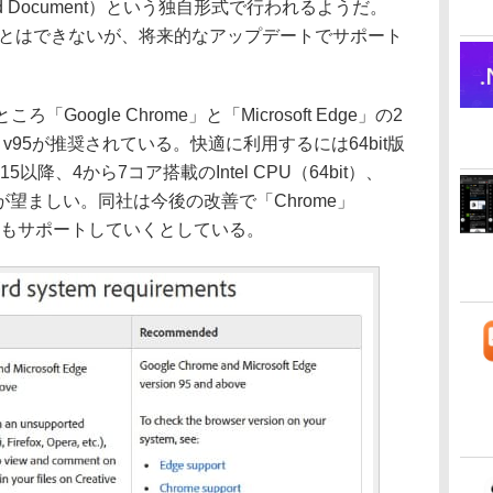
loud Document）という独自形式で行われるようだ。
ことはできないが、将来的なアップデートでサポート
oogle Chrome」と「Microsoft Edge」の2
v95が推奨されている。快適に利用するには64bit版
0.15以降、4から7コア搭載のIntel CPU（64bit）、
が望ましい。同社は今後の改善で「Chrome」
ザーもサポートしていくとしている。