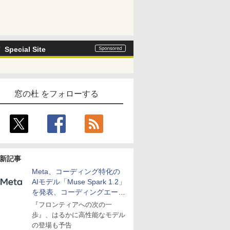
Special Site
窓の杜 をフォローする
新記事
Meta、コーディング特化の
AIモデル「Muse Spark 1.2」
を発表、コーディングエージ
ェント「Muse Code」も
『フロンティアへの次の一
歩』、はるかに高性能なモデル
の登場も予告