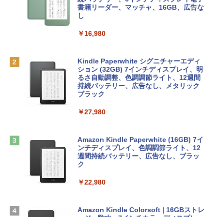
￥1,766
inaディスプレイ、8GBユニファイドメモ
ラインコード版
書籍リーダー、マッチャ、16GB、広告な
リ、512GB SSDストレージ、1080p Fac
し
eTime HDカメラ、Touch ID - インディ
￥1,300
ゴ
￥16,980
AIイラスト表現辞典: 思い通りの絵を引き
￥137,800
出す プロンプトの言葉 AI画像生成シリー
Robloxギフトカード - 1000 Robux 【限
ズ (はぴーイラストLabo)
定バーチャルアイテムを含む】 【オンラ
Kindle Paperwhite シグニチャーエディ
インゲームコード】 ロブロックス |オン
ション (32GB) 7インチディスプレイ、明
tomtoc 360°保護 15.6 16インチ パソコ
ラインコード版
るさ自動調整、色調調節ライト、12週間
￥480
ンケース Dell NEC Lavie ASUS HP dyna
持続バッテリー、広告なし、メタリック
book Lenovo対応
ブラック
￥1,600
1冊ですべて身につくHTML & CSSとWe
￥2,952
￥27,980
bデザイン入門講座［第2版］
Microsoft Office Home & Business 202
4(最新 永続版)|オンラインコード版|Wind
￥1,292
Apple 2026 MacBook Air M5チップ搭載
ows11、10/mac対応|PC2台
Amazon Kindle Paperwhite (16GB) 7イ
13インチノートブック：AIとApple Intell
ンチディスプレイ、色調調節ライト、12
igence、13.6インチLiquid Retinaディ
週間持続バッテリー、広告なし、ブラッ
￥39,582
スプレイ、16GBユニファイドメモリ、51
ク
ClaudeCode いちばんやさしい 教科書:
2GB SSDストレージ、12MPセンターフ
非エンジニア 初心者 素人 でも安心 使い
レームカメラ、日本語キーボード、Touc
￥22,980
方 マニュアル AI副業にもコンテンツ作成
Robloxギフトカード - 2,000 Robux 【限
h ID - ミッドナイト
にもKindle出版にも！ 非エンジニアのた
定バーチャルアイテムを含む】 【オンラ
めのAIコーディング入門シリーズ
インゲームコード】 ロブロックス | オン
￥224,800
ラインコード版
Amazon Kindle Colorsoft | 16GBストレ