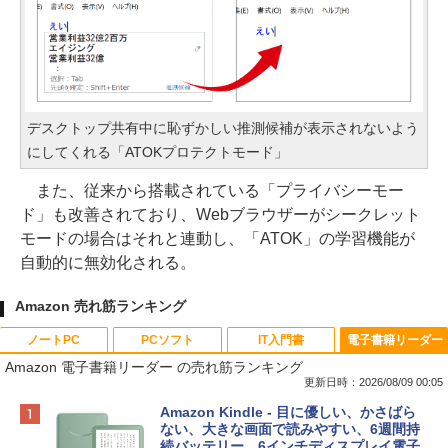
デスクトップ共有中に恥ずかしい推測候補が表示されないよう
にしてくれる「ATOKプロテクトモード」
また、従来から搭載されている「プライバシーモー
ド」も改善されており、Webブラウザーがシークレット
モードの場合はそれと連動し、「ATOK」の学習機能が
自動的に無効化される。
Amazon 売れ筋ランキング
ノートPC
PCソフト
IT入門書
電子書籍リーダー
Amazon 電子書籍リーダー の売れ筋ランキング
更新日時：2026/08/09 00:05
Apple 2026 MacBook Neo A18 Proチッ
Robloxギフトカード - 800 Robux 【限
生成AIパスポート公式テキスト 第４版
Amazon Kindle - 目に優しい、かさばら
プ搭載13インチノートブック：AIとAppl
定バーチャルアイテムを含む】 【オンラ
ない、大きな画面で読みやすい、6週間持
e Intelligenceのために設計、Liquid Ret
インゲームコード】 ロブロックス | オン
続バッテリー、6インチディスプレイ電子