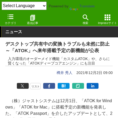
Powered by
Translate
窓の杜
オフィス・ドキュメント
ドキュメント
Windows
カテゴリ
過去記事
検索
Impressサイト
ニュース
デスクトップ共有中の変換トラブルも未然に防止
～「ATOK」へ来年搭載予定の新機能が公表
入力環境のオーダーメイド機能「カスタムATOK」や、さらに
賢くなった「ATOKディープコアエンジン」にも注目
樽井 秀人
2021年12月2日 09:00
リスト
（株）ジャストシステムは12月1日、「ATOK for Wind
ows」「ATOK for Mac」に搭載予定の新機能を発表し
た。「ATOK Passport」を介したアップデートとして、2