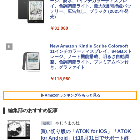
￥99
ージ、防水、7インチカラーディスプレ
イ、色調調節ライト、最大8週間持続バッ
￥3,200
【Amazon.co.jp限定】 HP ノートパソコ
テリー、広告無し、ブラック (2025年発
ン 15-fd 15.6インチ 16GBメモリ 512GB
売)
FM TOWNS ハイパー・カタログ: 本体ハ
SSD インテル Core 5
ードウェア・市販ソフトウェアのパーフ
Windows版 | Minecraft (マインクラフ
￥31,980
ェクトリストと最新エミュレータ紹介
ト): Java & Bedrock Edition | オンライ
￥129,800
ンコード版
￥1,600
New Amazon Kindle Scribe Colorsoft |
￥3,600
FMV ノートパソコン WE1-K3 (MS 365 P
11インチカラーディスプレイ、64GBスト
ersonal/Copilotキー搭載/Win 11/15.6型/
レージ、ノート機能搭載、明るさ自動調
Core i5/16GB/SSD 512GB/ホワイト) FM
整、色調調節ライト、プレミアムペン付
VWK3E15W_AZ
き、グラファイト
￥139,880
￥115,980
Amazonランキングをもっと見る
編集部のおすすめ記事
やじうまの杜
連載
買い切り版の「ATOK for iOS」「ATOK
for Android」は10月31日でサポート終