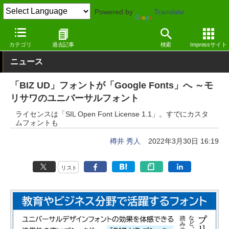
Powered by
Translate
窓の杜
オフィス・ドキュメント
フォント
日本語（漢字あり）
カテゴリ
過去記事
検索
Impressサイト
ニュース
「BIZ UD」フォントが「Google Fonts」へ ～モ
リサワのユニバーサルフォント
ライセンスは「SIL Open Font License 1.1」。すでにカスタ
ムフォントも
樽井 秀人
2022年3月30日 16:19
リスト