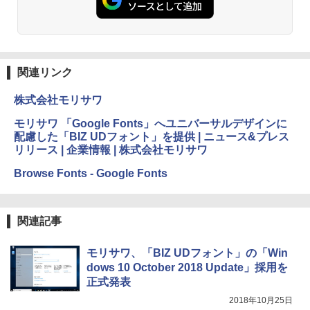
にもKindle出版にも！ 非エンジニアのた
Kindle Paperwhite シグニチャーエディ
めのAIコーディング入門シリーズ
ション (32GB) 7インチディスプレイ、明
るさ自動調整、色調調節ライト、12週間
持続バッテリー、広告なし、メタリック
￥99
ブラック
関連リンク
￥27,980
1冊ですべて身につくHTML & CSSとWe
bデザイン入門講座［第2版］
株式会社モリサワ
Amazon Kindle Colorsoft | 16GBストレ
￥1,292
モリサワ 「Google Fonts」へユニバーサルデザインに
ージ、防水、7インチカラーディスプレ
配慮した「BIZ UDフォント」を提供 | ニュース&プレス
イ、色調調節ライト、最大8週間持続バッ
リリース | 企業情報 | 株式会社モリサワ
テリー、広告無し、ブラック (2025年発
売)
FM TOWNS ハイパー・カタログ: 本体ハ
Browse Fonts - Google Fonts
ードウェア・市販ソフトウェアのパーフ
￥31,980
ェクトリストと最新エミュレータ紹介
関連記事
￥1,600
New Amazon Kindle Scribe Colorsoft |
11インチカラーディスプレイ、64GBスト
モリサワ、「BIZ UDフォント」の「Win
レージ、ノート機能搭載、明るさ自動調
dows 10 October 2018 Update」採用を
整、色調調節ライト、プレミアムペン付
き、グラファイト
正式発表
2018年10月25日
￥115,980