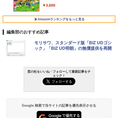
￥3,600
FMV ノートパソコン WE1-K3 (MS 365 P
ersonal/Copilotキー搭載/Win 11/15.6型/
Core i5/16GB/SSD 512GB/ホワイト) FM
Amazonランキングをもっと見る
VWK3E15W_AZ
編集部のおすすめ記事
￥139,880
生成AIパスポート公式テキスト 第４版
Amazon Kindle Paperwhite (16GB) 7イ
モリサワ、スタンダード版「BIZ UDゴシ
ンチディスプレイ、色調調節ライト、12
ック」「BIZ UD明朝」の無償提供を再開
週間持続バッテリー、広告なし、ブラッ
￥1,766
ク
￥22,980
窓の杜をいいね・フォローして最新記事をチ
AIイラスト表現辞典: 思い通りの絵を引き
ェック！
出す プロンプトの言葉 AI画像生成シリー
Amazon Kindle - 目に優しい、かさばら
ズ (はぴーイラストLabo)
ない、大きな画面で読みやすい、6週間持
続バッテリー、6インチディスプレイ電子
書籍リーダー、ブラック、16GB、広告な
￥480
し
Google 検索で当サイトの記事を優先表示させる
￥16,980
ClaudeCode いちばんやさしい 教科書:
非エンジニア 初心者 素人 でも安心 使い
方 マニュアル AI副業にもコンテンツ作成