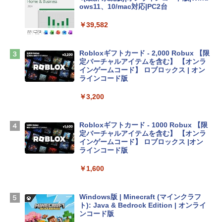
ows11、10/mac対応|PC2台
tomtoc 360°保護 15.6 16インチ パソコ
ンケース Dell NEC Lavie ASUS HP dyna
￥39,582
book Lenovo対応
￥2,952
Robloxギフトカード - 2,000 Robux 【限
定バーチャルアイテムを含む】 【オンラ
インゲームコード】 ロブロックス | オン
Apple 2026 MacBook Air M5チップ搭載
ラインコード版
13インチノートブック：AIとApple Intell
igence、13.6インチLiquid Retinaディ
￥3,200
スプレイ、16GBユニファイドメモリ、1
TB SSDストレージ、12MPセンターフレ
ームカメラ、日本語キーボード、Touch I
Robloxギフトカード - 1000 Robux 【限
D - シルバー
定バーチャルアイテムを含む】 【オンラ
インゲームコード】 ロブロックス |オン
￥261,414
ラインコード版
￥1,600
【Amazon.co.jp限定】 HP ノートパソコ
ン 15-fd 15.6インチ 16GBメモリ 512GB
SSD インテル Core 5
Windows版 | Minecraft (マインクラフ
ト): Java & Bedrock Edition | オンライ
￥129,800
ンコード版