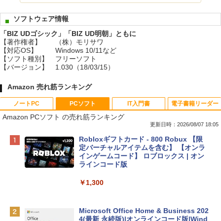
ソフトウェア情報
「BIZ UDゴシック」「BIZ UD明朝」ともに
【著作権者】
（株）モリサワ
【対応OS】
Windows 10/11など
【ソフト種別】
フリーソフト
【バージョン】
1.030（18/03/15）
Amazon 売れ筋ランキング
ノートPC
PCソフト
IT入門書
電子書籍リーダー
Amazon PCソフト の売れ筋ランキング
更新日時：2026/08/07 18:05
Apple 2026 MacBook Neo A18 Proチッ
Robloxギフトカード - 800 Robux 【限
プ搭載13インチノートブック：AIとAppl
定バーチャルアイテムを含む】 【オンラ
e Intelligence、Liquid Retinaディスプ
インゲームコード】 ロブロックス | オン
レイ、8GBメモリ、512GB SSD、1080p
ラインコード版
FaceTime HDカメラ、Touch ID - インデ
ィゴ + 3年延長 AppleCare+ for 13インチ
￥1,300
MacBook Neo(A18 Pro)|ダウンロード版
￥162,598
Microsoft Office Home & Business 202
4(最新 永続版)|オンラインコード版|Wind