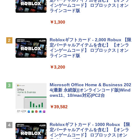
プ搭載13インチノートブック：AIとAppl
定バーチャルアイテムを含む】 【オンラ
e Intelligence、Liquid Retinaディスプ
インゲームコード】 ロブロックス | オン
レイ、8GBメモリ、512GB SSD、1080p
ラインコード版
FaceTime HDカメラ、Touch ID - インデ
ィゴ + 3年延長 AppleCare+ for 13インチ
￥1,300
MacBook Neo(A18 Pro)|ダウンロード版
￥162,598
Robloxギフトカード - 2,000 Robux 【限
定バーチャルアイテムを含む】 【オンラ
インゲームコード】 ロブロックス | オン
tomtoc 360°保護 15.6 16インチ パソコ
ラインコード版
ンケース Dell NEC Lavie ASUS HP dyna
book Lenovo対応
￥3,200
￥2,952
Microsoft Office Home & Business 202
4(最新 永続版)|オンラインコード版|Wind
Apple 2026 MacBook Air M5チップ搭載
ows11、10/mac対応|PC2台
13インチノートブック：AIとApple Intell
igence、13.6インチLiquid Retinaディ
￥39,582
スプレイ、24GBユニファイドメモリ、1
TB SSD、12MPセンターフレームカメ
ラ、Touch ID - ミッドナイト + 3年延長
Robloxギフトカード - 1000 Robux 【限
AppleCare+ for 13インチMacBook Air
定バーチャルアイテムを含む】 【オンラ
(M5)|ダウンロード版
インゲームコード】 ロブロックス |オン