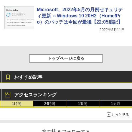
￥2,326
Microsoft、2022年5月の月例セキュリテ
New Amazon Kindle Scribe Colorsoft |
ィ更新 ～Windows 10 20H2（Home/Pr
11インチカラーディスプレイ、64GBスト
レージ、ノート機能搭載、明るさ自動調
o）のパッチは今回が最後【22:05追記】
整、色調調節ライト、プレミアムペン付
2022年5月11日
き、グラファイト
￥115,980
トップページに戻る
おすすめ記事
アクセスランキング
1時間
24時間
1週間
1カ月
もっと見る
窓の杜 をフォローする