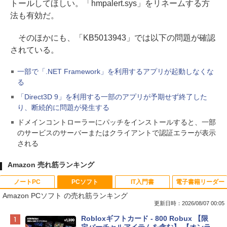
トールしてほしい。「hmpalert.sys」をリネームする方
法も有効だ。
そのほかにも、「KB5013943」では以下の問題が確認
されている。
一部で「.NET Framework」を利用するアプリが起動しなくな
る
「Direct3D 9」を利用する一部のアプリが予期せず終了した
り、断続的に問題が発生する
ドメインコントローラーにパッチをインストールすると、一部
のサービスのサーバーまたはクライアントで認証エラーが表示
される
Amazon 売れ筋ランキング
ノートPC
PCソフト
IT入門書
電子書籍リーダー
Amazon PCソフト の売れ筋ランキング
更新日時：2026/08/07 00:05
Apple 2026 MacBook Neo A18 Proチッ
Robloxギフトカード - 800 Robux 【限