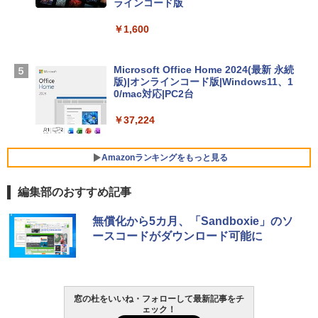
ラインコード版
￥347,600
￥1,600
【Amazon.co.jp限定】 HP ノートパソコ
ン 15-fd 15.6インチ 16GBメモリ 512GB
Microsoft Office Home 2024(最新 永続
SSD インテル Core 5
版)|オンラインコード版|Windows11、1
0/mac対応|PC2台
￥129,800
￥37,224
FMV ノートパソコン WE1-K3 (MS 365 P
ersonal/Copilotキー搭載/Win 11/15.6型/
Amazonランキングをもっと見る
Core i5/16GB/SSD 512GB/ホワイト) FM
VWK3E15W_AZ
編集部のおすすめ記事
￥120,000
生成AIパスポート公式テキスト 第４版
Amazon Kindle Paperwhite (16GB) 7イ
無償化から5カ月、「Sandboxie」のソ
ンチディスプレイ、色調調節ライト、12
ースコードがダウンロード可能に
週間持続バッテリー、広告なし、ブラッ
￥1,766
ク
￥27,980
窓の杜をいいね・フォローして最新記事をチ
AIイラスト表現辞典: 思い通りの絵を引き
ェック！
出す プロンプトの言葉 AI画像生成シリー