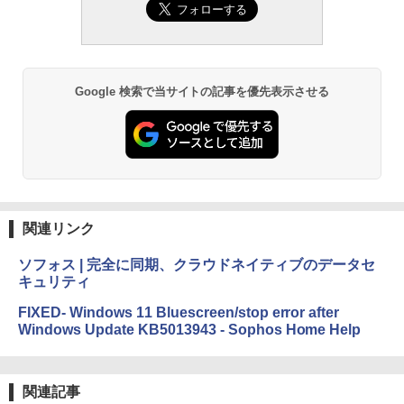
Amazon Kindle - 目に優しい、かさばら
ズ (はぴーイラストLabo)
ない、大きな画面で読みやすい、6週間持
続バッテリー、6インチディスプレイ電子
書籍リーダー、ブラック、16GB、広告な
￥480
し
Google 検索で当サイトの記事を優先表示させる
￥19,980
ClaudeCode いちばんやさしい 教科書:
非エンジニア 初心者 素人 でも安心 使い
方 マニュアル AI副業にもコンテンツ作成
にもKindle出版にも！ 非エンジニアのた
Kindle Paperwhite シグニチャーエディ
めのAIコーディング入門シリーズ
ション (32GB) 7インチディスプレイ、明
るさ自動調整、色調調節ライト、12週間
持続バッテリー、広告なし、メタリック
￥99
ジェード
関連リンク
￥32,980
FM TOWNS ハイパー・カタログ: 本体ハ
ードウェア・市販ソフトウェアのパーフ
ソフォス | 完全に同期、クラウドネイティブのデータセ
ェクトリストと最新エミュレータ紹介
キュリティ
Amazon Kindle Colorsoft | 16GBストレ
ージ、防水、7インチカラーディスプレ
￥1,600
FIXED- Windows 11 Bluescreen/stop error after
イ、色調調節ライト、最大8週間持続バッ
Windows Update KB5013943 - Sophos Home Help
テリー、広告無し、ブラック (2025年発
売)
1冊ですべて身につくHTML & CSSとWe
bデザイン入門講座［第2版］
￥39,980
関連記事