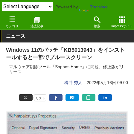
Powered by
Translate
窓の杜
セキュリティ
セキュリティ
Windows
カテゴリ
過去記事
検索
Impressサイト
ニュース
Windows 11のパッチ「KB5013943」をインスト
ールすると一部でブルースクリーン
マルウェア削除ツール「Sophos Home」に問題、修正版がリ
リース
樽井 秀人
2022年5月16日 09:00
リスト