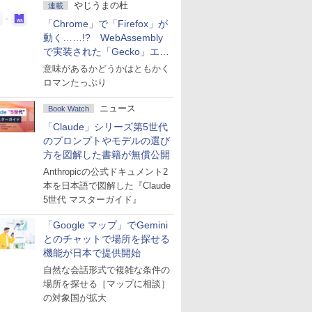
やじうまの杜
連載
「Chrome」で「Firefox」が
動く……!? WebAssembly
で実装された「Gecko」エン
ジン
意味があるかどうかはともかく
ロマンたっぷり
ニュース
Book Watch
「Claude」シリーズ第5世代
のプロンプトやモデルの選び
方を図解した書籍が無償公開
Anthropicの公式ドキュメント2
本を日本語で図解した『Claude
5世代 マスターガイド』
「Google マップ」でGemini
とのチャットで場所を探せる
機能が日本で提供開始
自然な会話形式で複雑な条件の
場所を探せる［マップに相談］
の対象国が拡大