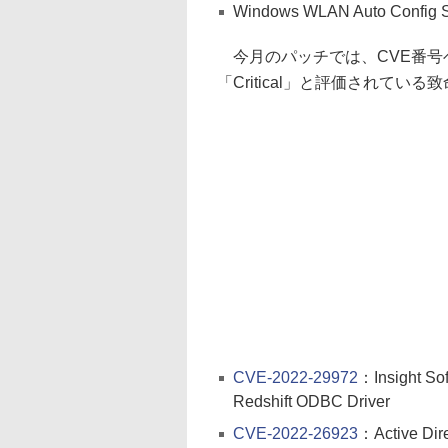
Windows WLAN Auto Config S
今月のパッチでは、CVE番号
「Critical」と評価されて
CVE-2022-29972
：Insight So
Redshift ODBC Driver
CVE-2022-26923
：Active Dire