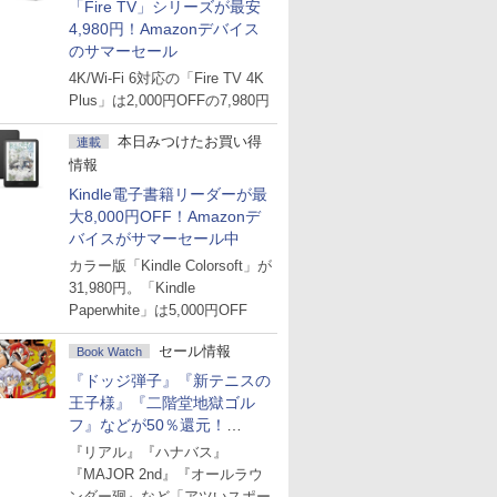
「Fire TV」シリーズが最安
4,980円！Amazonデバイス
のサマーセール
4K/Wi-Fi 6対応の「Fire TV 4K
Plus」は2,000円OFFの7,980円
本日みつけたお買い得
連載
情報
Kindle電子書籍リーダーが最
大8,000円OFF！Amazonデ
バイスがサマーセール中
カラー版「Kindle Colorsoft」が
31,980円。「Kindle
Paperwhite」は5,000円OFF
セール情報
Book Watch
『ドッジ弾子』『新テニスの
王子様』『二階堂地獄ゴル
フ』などが50％還元！
Amazonマンガ週末セール
『リアル』『ハナバス』
『MAJOR 2nd』『オールラウ
ンダー廻』など「アツいスポー