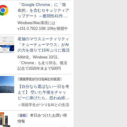
「Google Chrome」に「致
命的」を含むセキュリティア
ップデート ～脆弱性41件に
対処
Windows/Mac環境には
v151.0.7922.108/.109が展開中
老舗のマウスユーティリティ
「チューチューマウス」がAI
の力を借りて15年ぶりに復活
64bit化、Windows 10/11、
「Chrome」も走り回る。復活
記念で2026年末まで500円
現役学生がつづるAIとの生活
【自分なら選ばない一日を考
えて】 空いた午後をチャッ
ピーに捧げたら、思わぬ絶景
に出会った話
～現役学生がつづるAIとの生活
本日みつけたお買い得
連載
情報