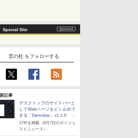
Special Site
窓の杜 をフォローする
新記事
デスクトップのサイドバーと
してWebページをピン止めで
きる「Demobar」v1.1.0 ほ
か
17件を掲載（8月7日のダイジェ
ストニュース）