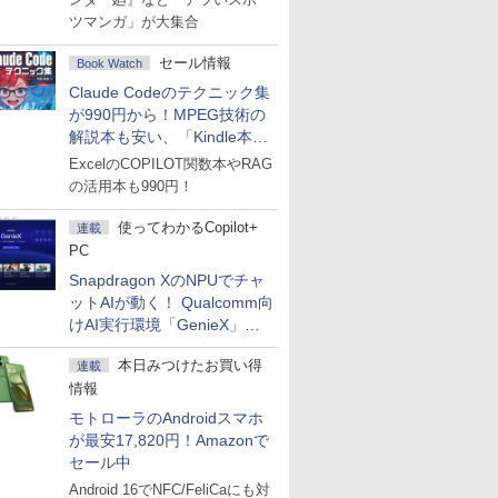
ツマンガ」が大集合
セール情報
Book Watch
Claude Codeのテクニック集
が990円から！MPEG技術の
解説本も安い、「Kindle本サ
マーセール」第2弾開始！
ExcelのCOPILOT関数本やRAG
の活用本も990円！
使ってわかるCopilot+
連載
PC
Snapdragon XのNPUでチャ
ットAIが動く！ Qualcomm向
けAI実行環境「GenieX」を
試してみた
本日みつけたお買い得
連載
情報
モトローラのAndroidスマホ
が最安17,820円！Amazonで
セール中
Android 16でNFC/FeliCaにも対