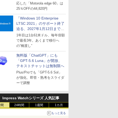
応した「Motorola edge 60」は
25％OFFの44,820円
「Windows 10 Enterprise
LTSC 2021」のサポート終了
迫る、2027年1月12日まで
～ESUは9月1日から販売
1年目は1台61米ドル、毎年倍額
で最長3年。あくまで移行へ
の“橋渡し”
無料版「ChatGPT」にも
「GPT-5.6 Luna」が開放、
テキストチャットは無制限へ
Plus/Proでも「GPT-5.6 Sol」
が強化、即答・熟考をスライダ
ーで調整
Impress Watchシリーズ 人気記事
時間
24時間
1週間
1カ月
もっと見る