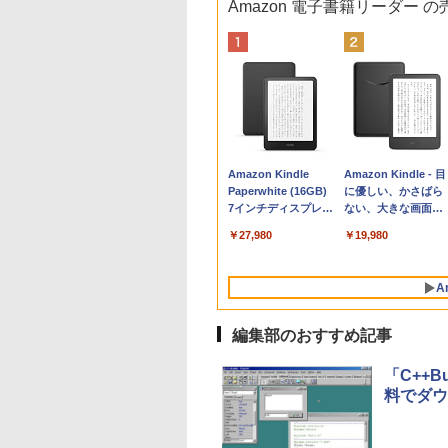
Amazon 電子書籍リーダー 
Apple 2026
Robloxギフトカード
生成AIパスポート公
Amazon Kindle
tomtoc 360°保護
Microsoft Office
AIイラスト表現辞典:
Amazon Kindle - 目
MacBook Neo A18
- 800 Robux 【限定
式テキスト 第４版
Paperwhite (16GB)
15.6 16インチ パソ
Home & Business
思い通りの絵を引き
に優しい、かさばら
Proチップ搭載13イ
バーチャルアイテム
7インチディスプレ
ンケース Dell NEC
2024(最新 永続版)|オ
出す プロンプトの言
ない、大きな画面で
￥1,766
ンチノートブック：
を含む】 【オンライ
イ、色調調節ライ
Lavie ASUS HP
ンラインコード
葉 AI画像生成シリー
読みやすい、6週間
￥162,598
￥1,300
￥27,980
￥2,952
￥39,582
￥480
￥19,980
AIとApple
ンゲームコード】 ロ
ト、12週間持続バッ
dynabook Lenovo
版|Windows11、
ズ (はぴーイラスト
続バッテリー、6イ
Intelligence、Liquid
ブロックス | オンラ
テリー、広告なし、
対応
10/mac対応|PC2台
Labo)
チディスプレイ電子
Retinaディスプレ
インコード版
ブラック
書籍リーダー、ブラ
A
イ、8GBメモリ、
ック、16GB、広告
512GB SSD、1080p
し
FaceTime HDカメ
編集部のおすすめ記事
ラ、Touch ID - イン
ディゴ + 3年延長
「C++B
AppleCare+ for 13イ
料でダウ
ンチMacBook
Neo(A18 Pro)|ダウン
ロード版