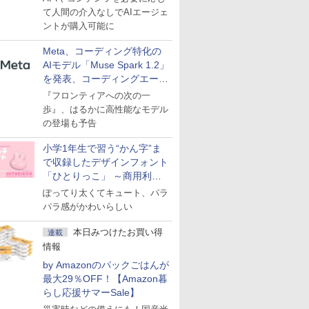
て人間の介入なしでAIエージェ
ントが購入可能に
Meta、コーディング特化の
AIモデル「Muse Spark 1.2」
を発表、コーディングエージ
ェント「Muse Code」も
『フロンティアへの次の一
歩』、はるかに高性能なモデル
の登場も予告
小学1年生で習う“かん字”ま
で収録したデザインフォント
「ひとりっこ」 ～商用利用
OK
ぽってり太くてキュート、パラ
パラ感がかわいらしい
本日みつけたお買い得
連載
情報
by Amazonのパックごはんが
最大29％OFF！【Amazon暮
らし応援サマーSale】