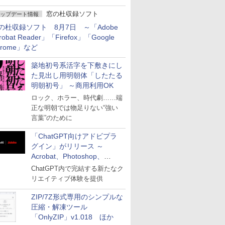
窓の杜収録ソフト
ップデート情報
の杜収録ソフト 8月7日 ～「Adobe
robat Reader」「Firefox」「Google
hrome」など
築地初号系活字を下敷きにし
た見出し用明朝体「したたる
明朝初号」 ～商用利用OK
ロック、ホラー、時代劇……端
正な明朝では物足りない“強い
言葉”のために
「ChatGPT向けアドビプラ
グイン」がリリース ～
Acrobat、Photoshop、
Premiereなどの機能を1つの
ChatGPT内で完結する新たなク
プラグインに統合
リエイティブ体験を提供
ZIP/7Z形式専用のシンプルな
圧縮・解凍ツール
「OnlyZIP」v1.018 ほか