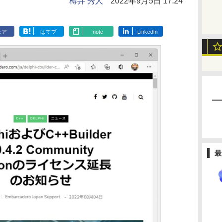
樽井 秀人
2022年9月5日 17:24
ェア
はてブ
note
LinkedIn
最