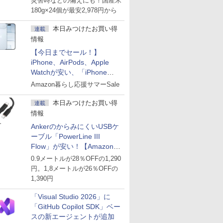
災害時などの備えにも！国産米
180g×24個が最安2,978円から
本日みつけたお買い得
連載
情報
【今日までセール！】
iPhone、AirPods、Apple
Watchが安い、「iPhone
Air」256GB版が139,800円な
Amazon暮らし応援サマーSale
ど
本日みつけたお買い得
連載
情報
AnkerのからみにくいUSBケ
ーブル「PowerLine III
Flow」が安い！【Amazon暮
らし応援サマーSale】
0.9メートルが28％OFFの1,290
円。1,8メートルが26％OFFの
1,390円
「Visual Studio 2026」に
「GitHub Copilot SDK」ベー
スの新エージェントが追加