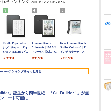
の売れ筋ランキング
更新日時：2026/08/07 06:05
Apple 2026
Robloxギフトカード
ClaudeCode いちば
Kindle Paperwhite
【Amazon.co.jp限
Robloxギフトカード
1冊ですべて身につく
Amazon Kindle
FMV ノートパソコン
Windows版 |
FM TOWNS ハイパ
New Amazon Kindle
コ
MacBook Air M5チ
- 2,000 Robux 【限
んやさしい 教科書:
シグニチャーエディ
定】 HP ノートパソ
- 1000 Robux 【限定
HTML & CSSとWeb
Colorsoft | 16GBス
WE1-K3 (MS 365
Minecraft (マインクラ
ー・カタログ: 本体ハ
Scribe Colorsoft | 11
ップ搭載13インチノ
定バーチャルアイテ
非エンジニア 初心者
ション (32GB) 7イン
コン 15-fd 15.6イン
バーチャルアイテム
デザイン入門講座
トレージ、防水、7イ
Personal/Copilotキー
フト): Java & Bedrock
ードウェア・市販ソフ
インチカラーディスプ
持
ートブック：AIと
ムを含む】 【オンラ
素人 でも安心 使い方
チディスプレイ、明
チ 16GBメモリ
を含む】 【オンライ
［第2版］
ンチカラーディスプ
搭載/Win 11/15.6
Edition | オンラインコ
トウェアのパーフェク
レイ、64GBストレー
￥347,600
￥3,200
￥99
￥32,980
￥129,800
￥1,600
￥2,326
￥39,980
￥123,400
￥3,600
￥1,600
￥115,980
ン
Apple Intelligence、
インゲームコード】
マニュアル AI副業に
るさ自動調整、色調
512GB SSD インテ
ンゲームコード】 ロ
レイ、色調調節ライ
型/Core i5/16GB/SSD
ード版
トリストと最新エミュ
ジ、ノート機能搭載、
13.6インチLiquid
ロブロックス | オン
もコンテンツ作成に
調節ライト、12週間
ル Core 5
ブロックス |オンライ
ト、最大8週間持続バ
512GB/ホワイト)
レータ紹介
明るさ自動調整、色調
Retinaディスプレ
ラインコード版
もKindle出版にも！
持続バッテリー、広
ンコード版
ッテリー、広告無
FMVWK3E15W_AZ
調節ライト、プレミア
mazonランキングをもっと見る
な
イ、24GBユニファイ
非エンジニアのため
告なし、メタリック
し、ブラック (2025
ムペン付き、グラファ
ドメモリ、1TB
のAIコーディング入
ブラック
年発売)
イト
SSD、12MPセンター
門シリーズ
フレームカメラ、
Touch ID - ミッドナ
uilder」誕生から四半世紀、「C++Builder 1」が無
イト + 3年延長
ンロード可能に
AppleCare+ for 13イ
ンチMacBook
Air(M5)|ダウンロー
ド版