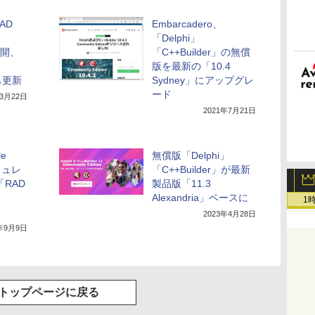
AD
Embarcadero、
「Delphi」
が公開、
「C++Builder」の無償
版を最新の「10.4
」も更新
Sydney」にアップグレ
ード
年3月22日
2021年7月21日
le
無償版「Delphi」
ミュレ
「C++Builder」が最新
RAD
製品版「11.3
Alexandria」ベースに
1
2023年4月28日
2年9月9日
トップページに戻る