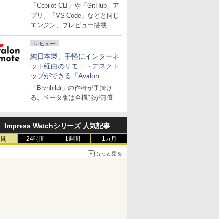
「Copilot CLI」や「GitHub」ア
プリ、「VS Code」などと同じ
エンジン、プレビュー搭載
レビュー
純日本製、手軽にインターネ
ット経由のリモートデスクト
ップができる「Avalon
remote」
「Brynhildr」の作者が手掛け
る。ベータ版は全機能が無償
Impress Watchシリーズ 人気記事
時間
24時間
1週間
1カ月
もっと見る