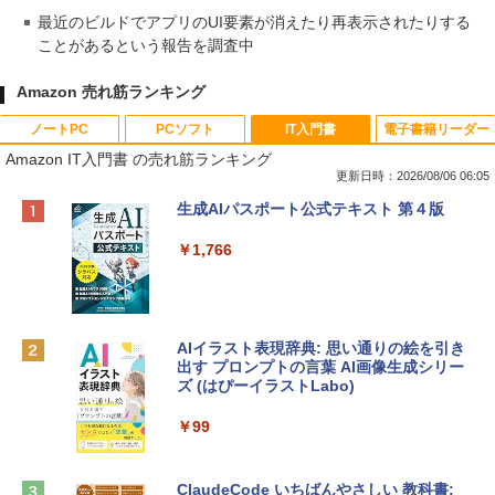
最近のビルドでアプリのUI要素が消えたり再表示されたりする
ことがあるという報告を調査中
Amazon 売れ筋ランキング
ノートPC
PCソフト
IT入門書
電子書籍リーダー
Amazon IT入門書 の売れ筋ランキング
更新日時：2026/08/06 06:05
Apple 2026 MacBook Neo A18 Proチッ
Xbox プリペイドカード 10,000円 デジタ
生成AIパスポート公式テキスト 第４版
プ搭載13インチノートブック：AIとAppl
ルコード 【旧 Xbox ギフトカード】 [オ
e Intelligenceのために設計、Liquid Ret
ンラインコード]
￥1,766
inaディスプレイ、8GBユニファイドメモ
リ、512GB SSDストレージ、1080p Fac
￥10,000
eTime HDカメラ、Touch ID - インディ
ゴ
AIイラスト表現辞典: 思い通りの絵を引き
Robloxギフトカード - 800 Robux 【限
￥137,800
出す プロンプトの言葉 AI画像生成シリー
定バーチャルアイテムを含む】 【オンラ
ズ (はぴーイラストLabo)
インゲームコード】 ロブロックス | オン
ラインコード版
tomtoc 360°保護 15.6 16インチ パソコ
￥99
ンケース Dell NEC Lavie ASUS HP dyna
￥1,300
book Lenovo対応
ClaudeCode いちばんやさしい 教科書: