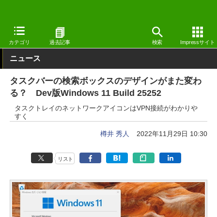
窓の杜
システム・ファイル
システム
Windows
カテゴリ
過去記事
検索
Impressサイト
ニュース
タスクバーの検索ボックスのデザインがまた変わ
る？ Dev版Windows 11 Build 25252
タスクトレイのネットワークアイコンはVPN接続がわかりや
すく
樽井 秀人
2022年11月29日 10:30
リスト