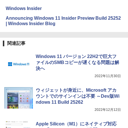
￥32,980
Windows Insider
Amazon Kindle Colorsoft | 16GBストレ
Announcing Windows 11 Insider Preview Build 25252
ージ、防水、7インチカラーディスプレ
| Windows Insider Blog
イ、色調調節ライト、最大8週間持続バッ
テリー、広告無し、ブラック (2025年発
売)
関連記事
￥39,980
Windows 11 バージョン 22H2で巨大フ
ァイルのSMBコピーが遅くなる問題は解
New Amazon Kindle Scribe Colorsoft |
決へ
11インチカラーディスプレイ、64GBスト
レージ、ノート機能搭載、明るさ自動調
2022年11月30日
整、色調調節ライト、プレミアムペン付
き、グラファイト
ウィジェットが身近に、Microsoft アカ
￥115,980
ウントでのサインインは不要 ～Dev版Wi
ndows 11 Build 25262
2022年12月12日
Apple Silicon（M1）にネイティブ対応