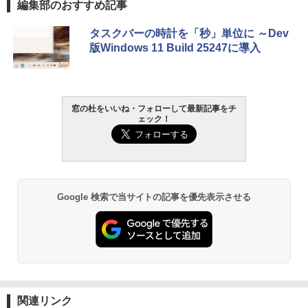
編集部のおすすめ記事
VWK3E15W_AZ
Amazon Kindle Paperwhite (16GB) 7イ
￥119,800
タスクバーの時計を「秒」単位に ～Dev
ンチディスプレイ、色調調節ライト、12
版Windows 11 Build 25247に導入
週間持続バッテリー、広告なし、ブラッ
ク
￥27,980
窓の杜をいいね・フォローして最新記事をチ
ェック！
Amazon Kindle - 目に優しい、かさばら
ない、大きな画面で読みやすい、6週間持
続バッテリー、6インチディスプレイ電子
書籍リーダー、ブラック、16GB、広告な
し
Google 検索で当サイトの記事を優先表示させる
￥19,980
Kindle Paperwhite シグニチャーエディ
ション (32GB) 7インチディスプレイ、明
るさ自動調整、色調調節ライト、12週間
持続バッテリー、広告なし、メタリック
ブラック
関連リンク