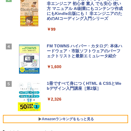
￥2,952
非エンジニア 初心者 素人 でも安心 使い
Microsoft Office Home & Business 202
方 マニュアル AI副業にもコンテンツ作成
4(最新 永続版)|オンラインコード版|Wind
にもKindle出版にも！ 非エンジニアのた
ows11、10/mac対応|PC2台
めのAIコーディング入門シリーズ
Apple 2026 MacBook Air M5チップ搭載
13インチノートブック：AIとApple Intell
￥39,582
igence、13.6インチLiquid Retinaディ
￥99
スプレイ、24GBユニファイドメモリ、1
TB SSD、12MPセンターフレームカメ
Robloxギフトカード - 2,000 Robux 【限
ラ、Touch ID - スカイブルー + 3年延長
FM TOWNS ハイパー・カタログ: 本体ハ
定バーチャルアイテムを含む】 【オンラ
AppleCare+ for 13インチMacBook Air
ードウェア・市販ソフトウェアのパーフ
インゲームコード】 ロブロックス | オン
(M5)|ダウンロード版
ェクトリストと最新エミュレータ紹介
ラインコード版
￥331,701
￥1,600
￥3,200
【Amazon.co.jp限定】 HP ノートパソコ
1冊ですべて身につくHTML & CSSとWe
Robloxギフトカード - 1000 Robux 【限
ン 15-fd 15.6インチ 16GBメモリ 512GB
bデザイン入門講座［第2版］
定バーチャルアイテムを含む】 【オンラ
SSD インテル Core 5
インゲームコード】 ロブロックス |オン
ラインコード版
￥2,326
￥129,800
￥1,600
FMV ノートパソコン WE1-K3 (MS 365 P
Amazonランキングをもっと見る
ersonal/Copilotキー搭載/Win 11/15.6型/
Core i5/16GB/SSD 512GB/ホワイト) FM