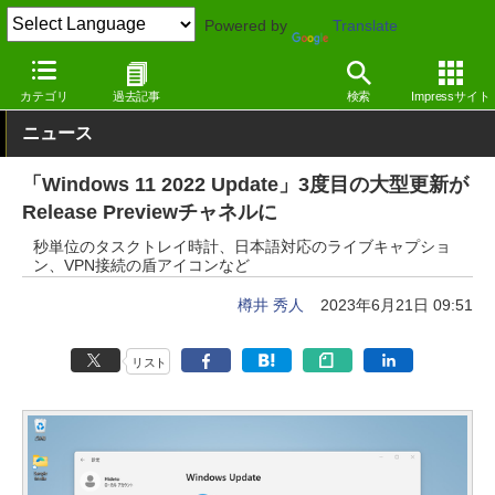
Powered by
Translate
窓の杜
システム・ファイル
システム
Windows
カテゴリ
過去記事
検索
Impressサイト
ニュース
「Windows 11 2022 Update」3度目の大型更新が
Release Previewチャネルに
秒単位のタスクトレイ時計、日本語対応のライブキャプショ
ン、VPN接続の盾アイコンなど
樽井 秀人
2023年6月21日 09:51
リスト