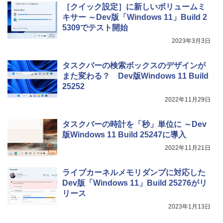
レージ、ノート機能搭載、明るさ自動調
［クイック設定］に新しいボリュームミ
整、色調調節ライト、プレミアムペン付
キサー ～Dev版「Windows 11」Build 2
き、グラファイト
5309でテスト開始
￥115,980
2023年3月3日
タスクバーの検索ボックスのデザインが
また変わる？ Dev版Windows 11 Build
25252
2022年11月29日
タスクバーの時計を「秒」単位に ～Dev
版Windows 11 Build 25247に導入
2022年11月21日
ライブカーネルメモリダンプに対応した
Dev版「Windows 11」Build 25276がリ
リース
2023年1月13日