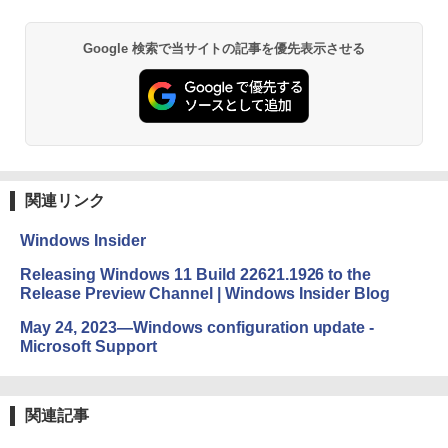
し
￥1,600
￥16,980
ClaudeCode いちばんやさしい 教科書:
Google 検索で当サイトの記事を優先表示させる
非エンジニア 初心者 素人 でも安心 使い
方 マニュアル AI副業にもコンテンツ作成
Microsoft Office Home & Business 202
にもKindle出版にも！ 非エンジニアのた
4(最新 永続版)|オンラインコード版|Wind
Kindle Paperwhite シグニチャーエディ
めのAIコーディング入門シリーズ
ows11、10/mac対応|PC2台
ション (32GB) 7インチディスプレイ、明
るさ自動調整、色調調節ライト、12週間
持続バッテリー、広告なし、メタリック
￥99
￥39,582
ブラック
関連リンク
￥27,980
1冊ですべて身につくHTML & CSSとWe
Robloxギフトカード - 2,000 Robux 【限
bデザイン入門講座［第2版］
定バーチャルアイテムを含む】 【オンラ
Windows Insider
インゲームコード】 ロブロックス | オン
ラインコード版
Amazon Kindle Colorsoft | 16GBストレ
￥1,292
Releasing Windows 11 Build 22621.1926 to the
ージ、防水、7インチカラーディスプレ
Release Preview Channel | Windows Insider Blog
イ、色調調節ライト、最大8週間持続バッ
￥3,200
テリー、広告無し、ブラック (2025年発
May 24, 2023—Windows configuration update -
売)
FM TOWNS ハイパー・カタログ: 本体ハ
Microsoft Support
ードウェア・市販ソフトウェアのパーフ
Windows版 | Minecraft (マインクラフ
￥31,980
ェクトリストと最新エミュレータ紹介
ト): Java & Bedrock Edition | オンライ
ンコード版
￥1,600
関連記事
New Amazon Kindle Scribe Colorsoft |
￥3,600
11インチカラーディスプレイ、64GBスト