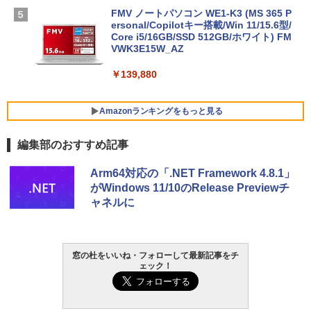
FMV ノートパソコン WE1-K3 (MS 365 P
ersonal/Copilotキー搭載/Win 11/15.6型/
Core i5/16GB/SSD 512GB/ホワイト) FM
VWK3E15W_AZ
￥139,880
Amazonランキングをもっと見る
編集部のおすすめ記事
Robloxギフトカード - 800 Robux 【限
生成AIパスポート公式テキスト 第４版
Amazon Kindle Paperwhite (16GB) 7イ
Arm64対応の「.NET Framework 4.8.1」
定バーチャルアイテムを含む】 【オンラ
ンチディスプレイ、色調調節ライト、12
がWindows 11/10のRelease Previewチ
インゲームコード】 ロブロックス | オン
週間持続バッテリー、広告なし、ブラッ
￥1,766
ャネルに
ラインコード版
ク
￥1,300
￥22,980
AIイラスト表現辞典: 思い通りの絵を引き
窓の杜をいいね・フォローして最新記事をチ
ェック！
出す プロンプトの言葉 AI画像生成シリー
Robloxギフトカード - 1000 Robux 【限
Amazon Kindle - 目に優しい、かさばら
ズ (はぴーイラストLabo)
定バーチャルアイテムを含む】 【オンラ
ない、大きな画面で読みやすい、6週間持
インゲームコード】 ロブロックス |オン
続バッテリー、6インチディスプレイ電子
ラインコード版
書籍リーダー、ブラック、16GB、広告な
￥480