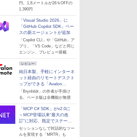
円。1,8メートルが26％OFFの
1,390円
「Visual Studio 2026」に
「GitHub Copilot SDK」ベー
スの新エージェントが追加
「Copilot CLI」や「GitHub」ア
プリ、「VS Code」などと同じ
エンジン、プレビュー搭載
レビュー
純日本製、手軽にインターネ
ット経由のリモートデスクト
ップができる「Avalon
remote」
「Brynhildr」の作者が手掛け
る。ベータ版は全機能が無償
「MCP C# SDK」がv2.0に
～MCP登場以来“最大の改
訂”に対応、既定でステート
レスへ
セッションなしで対話的なツー
ルを実現する「MRTR」も