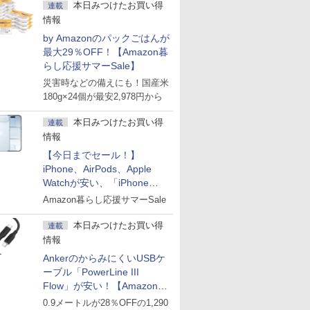
本日みつけたお買い得
連載
情報
by Amazonのパックごはんが
最大29％OFF！【Amazon暮
らし応援サマーSale】
災害時などの備えにも！国産米
180g×24個が最安2,978円から
本日みつけたお買い得
連載
情報
【今日までセール！】
iPhone、AirPods、Apple
Watchが安い、「iPhone
Air」256GB版が139,800円な
Amazon暮らし応援サマーSale
ど
本日みつけたお買い得
連載
情報
AnkerのからみにくいUSBケ
ーブル「PowerLine III
Flow」が安い！【Amazon暮
らし応援サマーSale】
0.9メートルが28％OFFの1,290