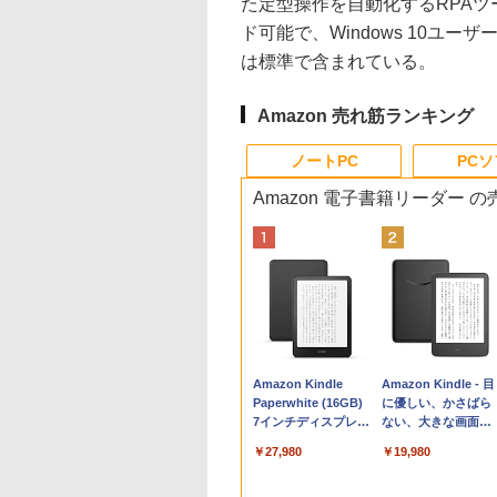
た定型操作を自動化するRPAツ
ド可能で、Windows 10ユー
は標準で含まれている。
Amazon 売れ筋ランキング
ノートPC
PC
Amazon 電子書籍リーダー 
Apple 2026
Xbox プリペイドカ
生成AIパスポート公
Amazon Kindle
tomtoc 360°保護
Robloxギフトカード
AIイラスト表現辞典:
Amazon Kindle - 目
MacBook Neo A18
ード 10,000円 デジタ
式テキスト 第４版
Paperwhite (16GB)
15.6 16インチ パソ
- 800 Robux 【限定
思い通りの絵を引き
に優しい、かさばら
Proチップ搭載13イ
ルコード 【旧 Xbox
7インチディスプレ
ンケース Dell NEC
バーチャルアイテム
出す プロンプトの言
ない、大きな画面で
￥1,766
ンチノートブック：
ギフトカード】 [オン
イ、色調調節ライ
Lavie ASUS HP
を含む】 【オンライ
葉 AI画像生成シリー
読みやすい、6週間
￥137,800
￥10,000
￥27,980
￥2,952
￥1,300
￥99
￥19,980
AIとApple
ラインコード]
ト、12週間持続バッ
dynabook Lenovo
ンゲームコード】 ロ
ズ (はぴーイラスト
続バッテリー、6イ
Intelligenceのために
テリー、広告なし、
対応
ブロックス | オンラ
Labo)
チディスプレイ電子