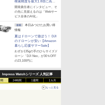
検索精度を最大1.8倍に高め
た「GMO AI RAG」は無償の
開発責任者にインタビュー、そ
OSS版で「1社1RAG」を目
の先に見据えるのは「Webサー
指す
ビス全体のAI化」
本日みつけたお買い得
連載
情報
夏はドローンで遊ぼう！ DJI
のドローンが安い【Amazon
暮らし応援サマーSale】
わずか135gの手のひらサイズド
ローン「DJI Neo」が30％OFF
の23,100円に
Impress Watchシリーズ 人気記事
時間
24時間
1週間
1カ月
もっと見る