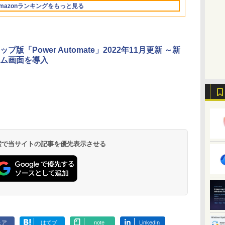
Retinaディスプレ
もKindle出版にも！
持続バッテリー、広
ラインコード版
ッテリー、広告無
FMVWK3E15W_AZ
版
調節ライト、プレミア
mazonランキングをもっと見る
な
イ、24GBユニファイ
非エンジニアのため
告なし、メタリック
し、ブラック (2025
ムペン付き、グラファ
ドメモリ、1TB SSD
のAIコーディング入
ブラック
年発売)
イト
ストレージ、12MPセ
門シリーズ
ンターフレームカメ
ラ、日本語キーボー
プ版「Power Automate」2022年11月更新 ～新
ド、Touch ID - スカ
ム画面を導入
イブルー
 検索で当サイトの記事を優先表示させる
ェア
はてブ
note
LinkedIn