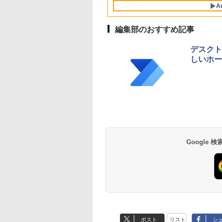
設計、Liquid Retina
ブラック
インコード版
書籍リーダー、ブラ
A
ディスプレイ、8GB
ック、16GB、広告
ユニファイドメモ
し
リ、512GB SSDスト
編集部のおすすめ記事
レージ、1080p
FaceTime HDカメ
デスクトッ
ラ、Touch ID - イン
しいホー
ディゴ
Google
ポスト
リスト
シ