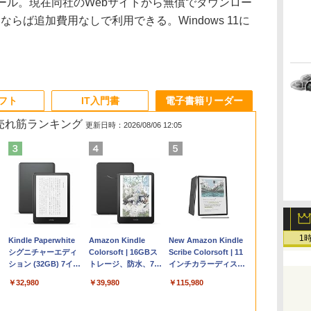
ール。現在同社のWebサイトから無償でダウンロー
ザーならば追加費用なしで利用できる。Windows 11に
ソフト
IT入門書
電子書籍リーダー
の売れ筋ランキング
更新日時：2026/08/06 12:05
1
Apple 2026
Microsoft Office
ClaudeCode いちば
Kindle Paperwhite
【Amazon.co.jp限
Robloxギフトカード
FM TOWNS ハイパ
Amazon Kindle
FMV ノートパソコン
Robloxギフトカード -
1冊ですべて身につく
New Amazon Kindle
コ
MacBook Air M5チ
Home & Business
んやさしい 教科書:
シグニチャーエディ
定】 HP ノートパソ
- 2,000 Robux 【限
ー・カタログ: 本体
Colorsoft | 16GBス
WE1-K3 (MS 365
1000 Robux 【限定バ
HTML & CSSとWebデ
Scribe Colorsoft | 11
ップ搭載13インチノ
2024(最新 永続版)|オ
非エンジニア 初心者
ション (32GB) 7イン
コン 15-fd 15.6イン
定バーチャルアイテ
ハードウェア・市販
トレージ、防水、7イ
Personal/Copilotキー
ーチャルアイテムを含
ザイン入門講座［第2
インチカラーディスプ
持
ートブック：AIと
ンラインコード
素人 でも安心 使い方
チディスプレイ、明
チ 16GBメモリ
ムを含む】 【オンラ
ソフトウェアのパー
ンチカラーディスプ
搭載/Win 11/15.6
む】 【オンラインゲー
版］
レイ、64GBストレー
￥298,901
￥39,582
￥99
￥32,980
￥129,800
￥3,200
￥1,600
￥39,980
￥119,800
￥1,600
￥2,326
￥115,980
ン
Apple Intelligence、
版|Windows11、
マニュアル AI副業に
るさ自動調整、色調
512GB SSD インテ
インゲームコード】
フェクトリストと最
レイ、色調調節ライ
型/Core i5/16GB/SSD
ムコード】 ロブロック
ジ、ノート機能搭載、
13.6インチLiquid
10/mac対応|PC2台
もコンテンツ作成に
調節ライト、12週間
ル Core 5
ロブロックス | オン
新エミュレータ紹介
ト、最大8週間持続バ
512GB/ホワイト)
ス |オンラインコード
明るさ自動調整、色調