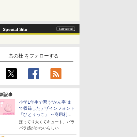
Special Site
窓の杜 をフォローする
新記事
小学1年生で習う“かん字”ま
で収録したデザインフォント
「ひとりっこ」 ～商用利用
OK
ぽってり太くてキュート、パラ
パラ感がかわいらしい