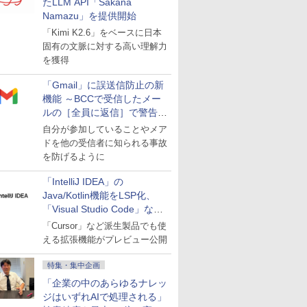
たLLM API「Sakana
Namazu」を提供開始
「Kimi K2.6」をベースに日本
固有の文脈に対する高い理解力
を獲得
「Gmail」に誤送信防止の新
機能 ～BCCで受信したメー
ルの［全員に返信］で警告を
表示
自分が参加していることやメア
ドを他の受信者に知られる事故
を防げるように
「IntelliJ IDEA」の
Java/Kotlin機能をLSP化、
「Visual Studio Code」など
にも開放
「Cursor」など派生製品でも使
える拡張機能がプレビュー公開
特集・集中企画
「企業の中のあらゆるナレッ
ジはいずれAIで処理される」