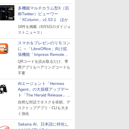
多機能マルチカラム型X（旧
称Twitter）ビューワー
「XColumn」v1.53.1 ほか
18件を掲載（8月5日のダイジェ
ストニュース）
スマホをプレゼンのリモコン
に ～「LibreOffice」向け拡
張機能「Impress Remote」
が公開
QRコードを読み取るだけ、専
用アプリもペアリングコードも
不要
AIエージェント「Hermes
Agent」の大規模アップデー
ト「The Herald Release」が
公開
自然な対話でタスクを依頼、デ
スクトップアプリ・CLIも大き
く強化
Sakana AI、日本語に特化し