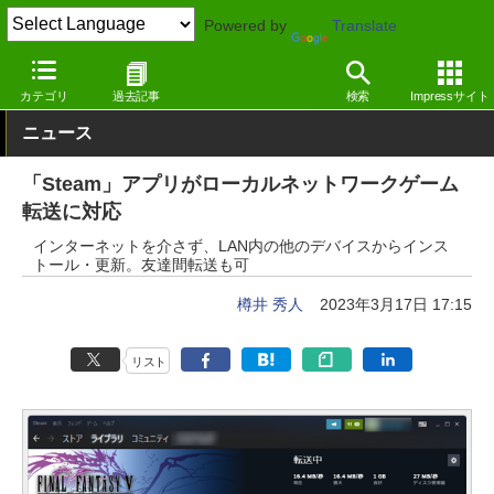
Powered by
Translate
窓の杜
エンタメ
ゲーム
Windows
カテゴリ
過去記事
検索
Impressサイト
ニュース
「Steam」アプリがローカルネットワークゲーム
転送に対応
インターネットを介さず、LAN内の他のデバイスからインス
トール・更新。友達間転送も可
樽井 秀人
2023年3月17日 17:15
リスト