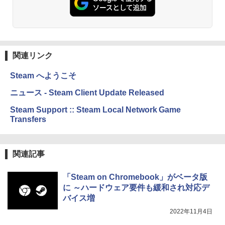
Amazon Kindle Paperwhite (16GB) 7イ
ンチディスプレイ、色調調節ライト、12
週間持続バッテリー、広告なし、ブラッ
ク
関連リンク
￥22,980
Steam へようこそ
Amazon Kindle Colorsoft | 16GBストレ
ニュース - Steam Client Update Released
ージ、防水、7インチカラーディスプレ
イ、色調調節ライト、最大8週間持続バッ
Steam Support :: Steam Local Network Game
テリー、広告無し、ブラック (2025年発
売)
Transfers
￥31,980
関連記事
New Amazon Kindle Scribe Colorsoft |
11インチカラーディスプレイ、64GBスト
「Steam on Chromebook」がベータ版
レージ、ノート機能搭載、明るさ自動調
に ～ハードウェア要件も緩和され対応デ
整、色調調節ライト、プレミアムペン付
バイス増
き、グラファイト
2022年11月4日
￥115,980