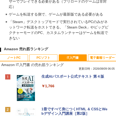
ザーでプレイできる必要がある（プリロードのゲームは非対
応）
ゲームを転送する側で、ゲームが最新版である必要がある
「Steam」デスクトップモードで実行されているPCのみがネ
ットワーク転送をホストできる。「Steam Deck」やビッグピ
クチャーモードのPC、カスタムランチャーはゲームを転送で
きない
Amazon 売れ筋ランキング
ノートPC
PCソフト
IT入門書
電子書籍リーダー
Amazon IT入門書 の売れ筋ランキング
更新日時：2026/08/09 06:05
Apple 2026 MacBook Neo A18 Proチッ
Robloxギフトカード - 800 Robux 【限
生成AIパスポート公式テキスト 第４版
プ搭載13インチノートブック：AIとAppl
定バーチャルアイテムを含む】 【オンラ
e Intelligenceのために設計、Liquid Ret
インゲームコード】 ロブロックス | オン
￥1,766
inaディスプレイ、8GBユニファイドメモ
ラインコード版
リ、512GB SSDストレージ、1080p Fac
eTime HDカメラ、Touch ID - インディ
￥1,300
ゴ
1冊ですべて身につくHTML & CSSとWe
￥137,800
bデザイン入門講座［第2版］
Robloxギフトカード - 1000 Robux 【限