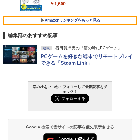
￥1,600
￥3,600
FMV ノートパソコン WE1-K3 (MS 365 P
ersonal/Copilotキー搭載/Win 11/15.6型/
Amazonランキングをもっと見る
Core i5/16GB/SSD 512GB/ホワイト) FM
VWK3E15W_AZ
編集部のおすすめ記事
￥139,880
Amazon Kindle - 目に優しい、かさばら
石田賀津男の『酒の肴にPCゲーム』
連載
ない、大きな画面で読みやすい、6週間持
PCゲームを好きな端末でリモートプレイ
続バッテリー、6インチディスプレイ電子
書籍リーダー、マッチャ、16GB、広告な
できる「Steam Link」
し
￥16,980
窓の杜をいいね・フォローして最新記事をチ
ェック！
Kindle Paperwhite シグニチャーエディ
ション (32GB) 7インチディスプレイ、明
るさ自動調整、色調調節ライト、12週間
持続バッテリー、広告なし、メタリック
ブラック
Google 検索で当サイトの記事を優先表示させる
￥27,980