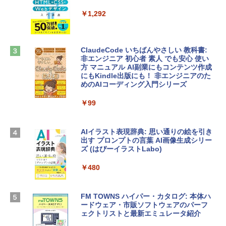
定バーチャルアイテムを含む】 【オンラ
インゲームコード】 ロブロックス |オン
￥1,292
tomtoc 360°保護 15.6 16インチ パソコ
ラインコード版
ンケース Dell NEC Lavie ASUS HP dyna
book Lenovo対応
￥1,600
ClaudeCode いちばんやさしい 教科書:
￥2,952
非エンジニア 初心者 素人 でも安心 使い
方 マニュアル AI副業にもコンテンツ作成
Robloxギフトカード - 2,000 Robux 【限
にもKindle出版にも！ 非エンジニアのた
定バーチャルアイテムを含む】 【オンラ
めのAIコーディング入門シリーズ
Apple 2026 MacBook Air M5チップ搭載
インゲームコード】 ロブロックス | オン
13インチノートブック：AIとApple Intell
ラインコード版
￥99
igence、13.6インチLiquid Retinaディ
スプレイ、16GBユニファイドメモリ、1
￥3,200
TB SSDストレージ、12MPセンターフレ
ームカメラ、日本語キーボード、Touch I
AIイラスト表現辞典: 思い通りの絵を引き
D - ミッドナイト
出す プロンプトの言葉 AI画像生成シリー
Microsoft Office Home & Business 202
ズ (はぴーイラストLabo)
4(最新 永続版)|オンラインコード版|Wind
￥278,800
ows11、10/mac対応|PC2台
￥480
￥39,582
【Amazon.co.jp限定】 HP ノートパソコ
ン 15-fd 15.6インチ 16GBメモリ 512GB
FM TOWNS ハイパー・カタログ: 本体ハ
SSD インテル Core 5
ードウェア・市販ソフトウェアのパーフ
Windows版 | Minecraft (マインクラフ
ェクトリストと最新エミュレータ紹介
ト): Java & Bedrock Edition | オンライ
￥129,800
ンコード版