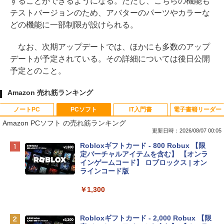
することができるようになる。ただし、こちらの機能も
テストバージョンのため、アバターのパーツやカラーな
どの機能に一部制限が設けられる。
なお、次期アップデートでは、ほかにも多数のアップ
デートが予定されている。その詳細については後日公開
予定とのこと。
Amazon 売れ筋ランキング
ノートPC
PCソフト
IT入門書
電子書籍リーダー
Amazon PCソフト の売れ筋ランキング
更新日時：2026/08/07 00:05
Apple 2026 MacBook Neo A18 Proチッ
Robloxギフトカード - 800 Robux 【限
プ搭載13インチノートブック：AIとAppl
定バーチャルアイテムを含む】 【オンラ
e Intelligence、Liquid Retinaディスプ
インゲームコード】 ロブロックス | オン
レイ、8GBメモリ、512GB SSD、1080p
ラインコード版
FaceTime HDカメラ、Touch ID - インデ
ィゴ + 3年延長 AppleCare+ for 13インチ
￥1,300
MacBook Neo(A18 Pro)|ダウンロード版
￥162,598
Robloxギフトカード - 2,000 Robux 【限