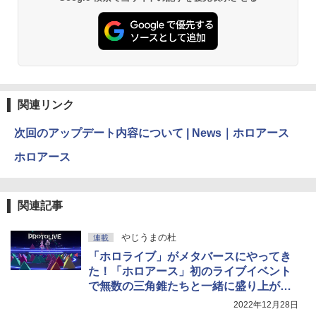
方 マニュアル AI副業にもコンテンツ作成
にもKindle出版にも！ 非エンジニアのた
Kindle Paperwhite シグニチャーエディ
めのAIコーディング入門シリーズ
ション (32GB) 7インチディスプレイ、明
るさ自動調整、色調調節ライト、12週間
持続バッテリー、広告なし、メタリック
￥99
ジェード
￥32,980
FM TOWNS ハイパー・カタログ: 本体ハ
関連リンク
ードウェア・市販ソフトウェアのパーフ
ェクトリストと最新エミュレータ紹介
Amazon Kindle Colorsoft | 16GBストレ
次回のアップデート内容について | News｜ホロアース
ージ、防水、7インチカラーディスプレ
￥1,600
イ、色調調節ライト、最大8週間持続バッ
ホロアース
テリー、広告無し、ブラック (2025年発
売)
1冊ですべて身につくHTML & CSSとWe
bデザイン入門講座［第2版］
￥39,980
関連記事
￥2,326
やじうまの杜
連載
New Amazon Kindle Scribe Colorsoft |
「ホロライブ」がメタバースにやってき
11インチカラーディスプレイ、64GBスト
レージ、ノート機能搭載、明るさ自動調
た！「ホロアース」初のライブイベント
整、色調調節ライト、プレミアムペン付
で無数の三角錐たちと一緒に盛り上がれ
き、グラファイト
た件
2022年12月28日