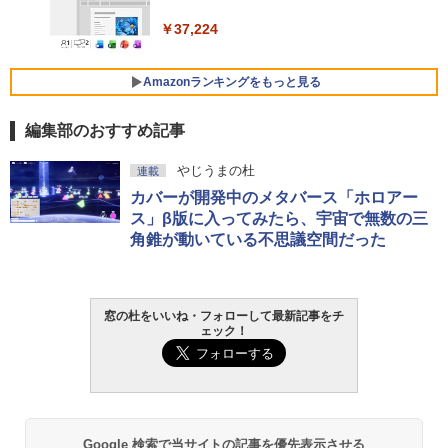
￥129,800
￥37,224
FMV ノートパソコン WE1-K3 (MS 365 P
ersonal/Copilotキー搭載/Win 11/15.6型/
Amazonランキングをもっと見る
Core i5/16GB/SSD 512GB/ホワイト) FM
VWK3E15W_AZ
編集部のおすすめ記事
￥120,000
生成AIパスポート公式テキスト 第４版
Amazon Kindle Paperwhite (16GB) 7イ
やじうまの杜
連載
ンチディスプレイ、色調調節ライト、12
カバーが開発中のメタバース「ホロアー
週間持続バッテリー、広告なし、ブラッ
￥1,766
ク
ス」β版に入ってみたら、宇宙で無数の三
角錐が動いている不思議空間だった
￥27,980
AIイラスト表現辞典: 思い通りの絵を引き
出す プロンプトの言葉 AI画像生成シリー
Amazon Kindle - 目に優しい、かさばら
窓の杜をいいね・フォローして最新記事をチ
ズ (はぴーイラストLabo)
ない、大きな画面で読みやすい、6週間持
ェック！
続バッテリー、6インチディスプレイ電子
書籍リーダー、ブラック、16GB、広告な
￥480
し
￥19,980
ClaudeCode いちばんやさしい 教科書:
非エンジニア 初心者 素人 でも安心 使い
Google 検索で当サイトの記事を優先表示させる