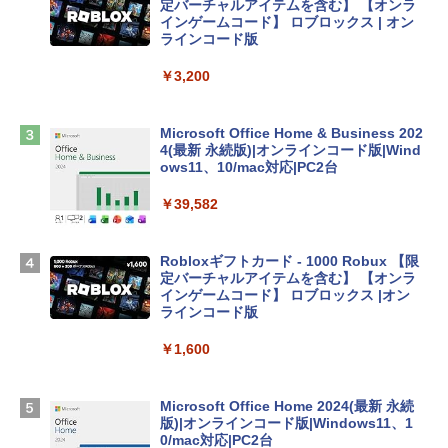
定バーチャルアイテムを含む】 【オンラ
インゲームコード】 ロブロックス | オン
tomtoc 360°保護 15.6 16インチ パソコ
ラインコード版
ンケース Dell NEC Lavie ASUS HP dyna
book Lenovo対応
￥3,200
￥2,952
Microsoft Office Home & Business 202
4(最新 永続版)|オンラインコード版|Wind
Apple 2026 MacBook Air M5チップ搭載
ows11、10/mac対応|PC2台
13インチノートブック：AIとApple Intell
igence、13.6インチLiquid Retinaディ
￥39,582
スプレイ、24GBユニファイドメモリ、1
TB SSD、12MPセンターフレームカメ
ラ、Touch ID - ミッドナイト + 3年延長
Robloxギフトカード - 1000 Robux 【限
AppleCare+ for 13インチMacBook Air
定バーチャルアイテムを含む】 【オンラ
(M5)|ダウンロード版
インゲームコード】 ロブロックス |オン
ラインコード版
￥347,600
￥1,600
【Amazon.co.jp限定】 HP ノートパソコ
ン 15-fd 15.6インチ 16GBメモリ 512GB
Microsoft Office Home 2024(最新 永続
SSD インテル Core 5
版)|オンラインコード版|Windows11、1
0/mac対応|PC2台