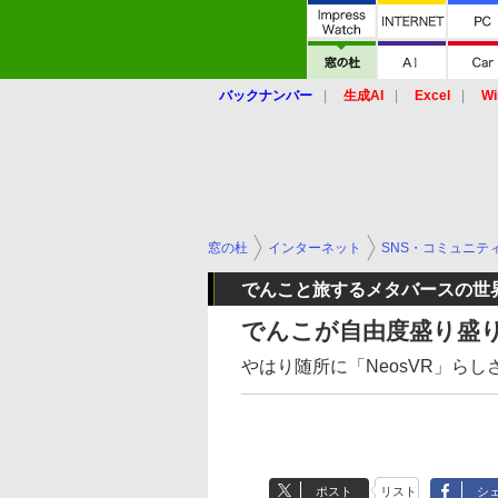
バックナンバー
生成AI
Excel
Wi
窓の杜
インターネット
SNS・コミュニテ
でんこと旅するメタバースの世
でんこが自由度盛り盛りの
やはり随所に「NeosVR」らし
ポスト
リスト
シ