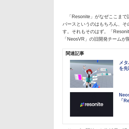
「Resonite」がなぜここ
バースというのはもちろん、そ
す。それもそのはず。「Reson
「NeosVR」の旧開発チーム
関連記事
メタ
を先
Ne
「R