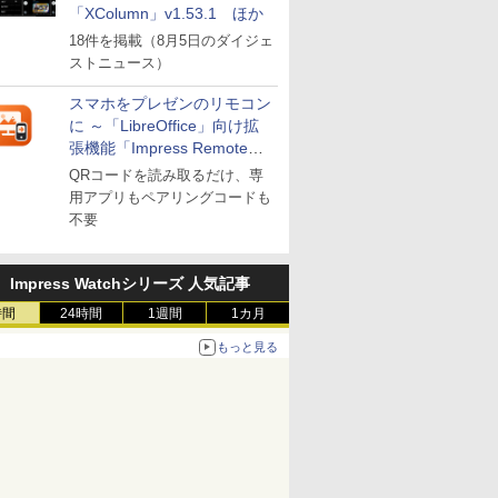
「XColumn」v1.53.1 ほか
18件を掲載（8月5日のダイジェ
ストニュース）
スマホをプレゼンのリモコン
に ～「LibreOffice」向け拡
張機能「Impress Remote」
が公開
QRコードを読み取るだけ、専
用アプリもペアリングコードも
不要
Impress Watchシリーズ 人気記事
時間
24時間
1週間
1カ月
もっと見る