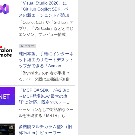
「Visual Studio 2026」に
「GitHub Copilot SDK」ベー
スの新エージェントが追加
「Copilot CLI」や「GitHub」ア
プリ、「VS Code」などと同じ
エンジン、プレビュー搭載
レビュー
純日本製、手軽にインターネ
ット経由のリモートデスクト
ップができる「Avalon
remote」
「Brynhildr」の作者が手掛け
る。ベータ版は全機能が無償
「MCP C# SDK」がv2.0に
～MCP登場以来“最大の改
訂”に対応、既定でステート
レスへ
セッションなしで対話的なツー
ルを実現する「MRTR」も
多機能マルチカラム型X（旧
称Twitter）ビューワー