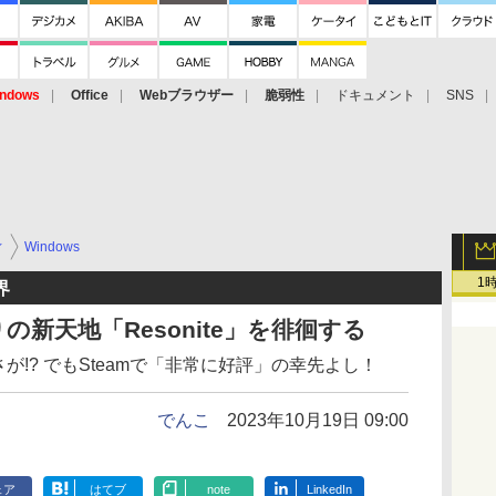
ndows
Office
Webブラウザー
脆弱性
ドキュメント
SNS
ィ
Windows
1
界
新天地「Resonite」を徘徊する
さが!? でもSteamで「非常に好評」の幸先よし！
でんこ
2023年10月19日 09:00
ェア
はてブ
note
LinkedIn