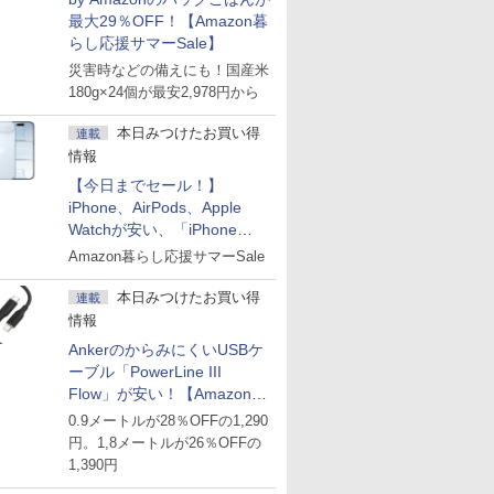
最大29％OFF！【Amazon暮
らし応援サマーSale】
災害時などの備えにも！国産米
180g×24個が最安2,978円から
本日みつけたお買い得
連載
情報
【今日までセール！】
iPhone、AirPods、Apple
Watchが安い、「iPhone
Air」256GB版が139,800円な
Amazon暮らし応援サマーSale
ど
本日みつけたお買い得
連載
情報
AnkerのからみにくいUSBケ
ーブル「PowerLine III
Flow」が安い！【Amazon暮
らし応援サマーSale】
0.9メートルが28％OFFの1,290
円。1,8メートルが26％OFFの
1,390円