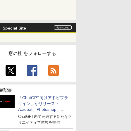
Special Site
窓の杜 をフォローする
新記事
「ChatGPT向けアドビプラ
グイン」がリリース ～
Acrobat、Photoshop、
Premiereなどの機能を1つの
ChatGPT内で完結する新たなク
プラグインに統合
リエイティブ体験を提供