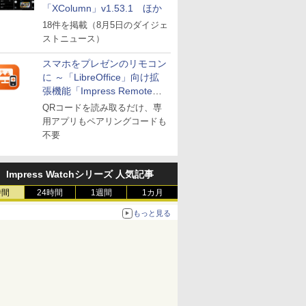
「XColumn」v1.53.1 ほか
18件を掲載（8月5日のダイジェ
ストニュース）
スマホをプレゼンのリモコン
に ～「LibreOffice」向け拡
張機能「Impress Remote」
が公開
QRコードを読み取るだけ、専
用アプリもペアリングコードも
不要
Impress Watchシリーズ 人気記事
時間
24時間
1週間
1カ月
もっと見る