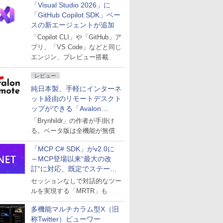
「Visual Studio 2026」に
「GitHub Copilot SDK」ベー
スの新エージェントが追加
「Copilot CLI」や「GitHub」ア
プリ、「VS Code」などと同じ
エンジン、プレビュー搭載
レビュー
純日本製、手軽にインターネ
ット経由のリモートデスクト
ップができる「Avalon
remote」
「Brynhildr」の作者が手掛け
る。ベータ版は全機能が無償
「MCP C# SDK」がv2.0に
～MCP登場以来“最大の改
訂”に対応、既定でステート
レスへ
セッションなしで対話的なツー
ルを実現する「MRTR」も
多機能マルチカラム型X（旧
称Twitter）ビューワー