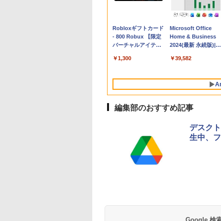
Apple 2026
Robloxギフトカード
tomtoc 360°保護
Microsoft Office
MacBook Neo A18
- 800 Robux 【限定
15.6 16インチ パソ
Home & Business
Proチップ搭載13イ
バーチャルアイテム
ンケース Dell NEC
2024(最新 永続版)|オ
ンチノートブック：
を含む】 【オンライ
Lavie ASUS HP
ンラインコード
￥137,800
￥1,300
￥2,952
￥39,582
AIとApple
ンゲームコード】 ロ
dynabook Lenovo
版|Windows11、
Intelligenceのために
ブロックス | オンラ
対応
10/mac対応|PC2台
設計、Liquid Retina
インコード版
A
ディスプレイ、8GB
ユニファイドメモ
リ、512GB SSDスト
編集部のおすすめ記事
レージ、1080p
FaceTime HDカメ
デスクト
ラ、Touch ID - イン
生中、フ
ディゴ
生成AIパスポート公
Amazon Kindle
AIイラスト表現辞典:
Amazon Kindle - 目
式テキスト 第４版
Paperwhite (16GB)
思い通りの絵を引き
に優しい、かさばら
7インチディスプレ
出す プロンプトの言
ない、大きな画面で
￥1,766
イ、色調調節ライ
葉 AI画像生成シリー
読みやすい、6週間
￥27,980
￥480
￥19,980
Google
ト、12週間持続バッ
ズ (はぴーイラスト
続バッテリー、6イ