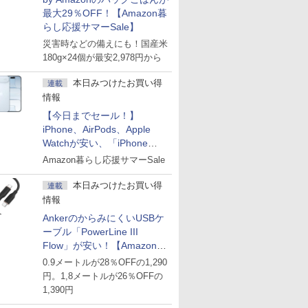
最大29％OFF！【Amazon暮
らし応援サマーSale】
災害時などの備えにも！国産米
180g×24個が最安2,978円から
本日みつけたお買い得
連載
情報
【今日までセール！】
iPhone、AirPods、Apple
Watchが安い、「iPhone
Air」256GB版が139,800円な
Amazon暮らし応援サマーSale
ど
本日みつけたお買い得
連載
情報
AnkerのからみにくいUSBケ
ーブル「PowerLine III
Flow」が安い！【Amazon暮
らし応援サマーSale】
0.9メートルが28％OFFの1,290
円。1,8メートルが26％OFFの
1,390円