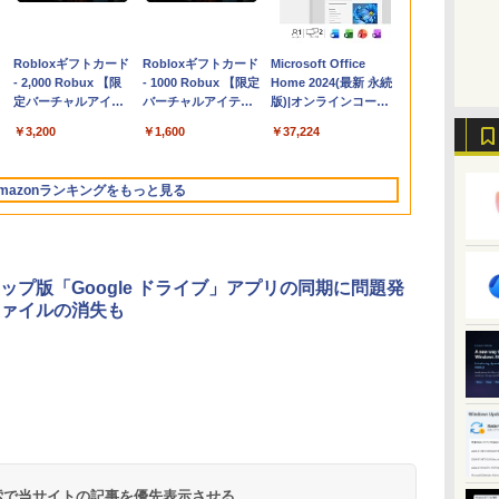
Apple 2026
Robloxギフトカード
【Amazon.co.jp限
Robloxギフトカード
FMV ノートパソコン
Microsoft Office
コ
MacBook Air M5チ
- 2,000 Robux 【限
定】 HP ノートパソ
- 1000 Robux 【限定
WE1-K3 (MS 365
Home 2024(最新 永続
ップ搭載13インチノ
定バーチャルアイテ
コン 15-fd 15.6イン
バーチャルアイテム
Personal/Copilotキー
版)|オンラインコード
ートブック：AIと
ムを含む】 【オンラ
チ 16GBメモリ
を含む】 【オンライ
搭載/Win 11/15.6
版|Windows11、
￥314,800
￥3,200
￥129,800
￥1,600
￥119,800
￥37,224
Apple Intelligence、
インゲームコード】
512GB SSD インテ
ンゲームコード】 ロ
型/Core i5/16GB/SSD
10/mac対応|PC2台
13.6インチLiquid
ロブロックス | オン
ル Core 5
ブロックス |オンライ
512GB/ホワイト)
Retinaディスプレ
ラインコード版
ンコード版
FMVWK3E15W_AZ
mazonランキングをもっと見る
イ、24GBユニファイ
ドメモリ、1TB SSD
ストレージ、12MPセ
ンターフレームカメ
ラ、日本語キーボー
ップ版「Google ドライブ」アプリの同期に問題発
ド、Touch ID - ミッ
ァイルの消失も
ドナイト
ClaudeCode いちば
Kindle Paperwhite
FM TOWNS ハイパ
Amazon Kindle
1冊ですべて身につく
New Amazon Kindle
んやさしい 教科書:
シグニチャーエディ
ー・カタログ: 本体
Colorsoft | 16GBス
HTML & CSSとWebデ
Scribe Colorsoft | 11
非エンジニア 初心者
ション (32GB) 7イン
ハードウェア・市販
トレージ、防水、7イ
ザイン入門講座［第2
インチカラーディスプ
持
素人 でも安心 使い方
チディスプレイ、明
ソフトウェアのパー
ンチカラーディスプ
版］
レイ、64GBストレー
￥99
￥32,980
￥1,600
￥39,980
￥2,326
￥115,980
 検索で当サイトの記事を優先表示させる
ン
マニュアル AI副業に
るさ自動調整、色調
フェクトリストと最
レイ、色調調節ライ
ジ、ノート機能搭載、