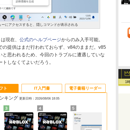
メニューにアクセスすると、隠しコマンドが表示される
）は現在、
公式のヘルプページ
からのみ入手可能。
の提供はまだ行われておらず、v84のままだ。v85
いと思われるため、今回のトラブルに遭遇していな
ートしなくてよいだろう。
1
ソフト
IT入門書
電子書籍リーダー
ランキング
更新日時：2026/08/06 18:05