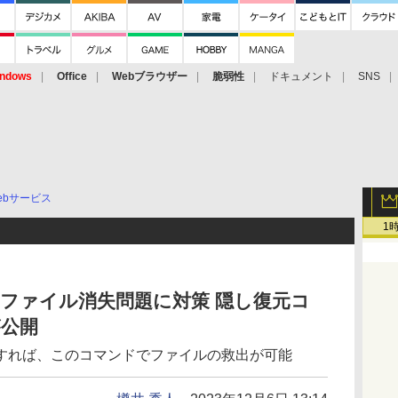
ndows
Office
Webブラウザー
脆弱性
ドキュメント
SNS
ebサービス
1
」のファイル消失問題に対策 隠し復元コ
が公開
すれば、このコマンドでファイルの救出が可能