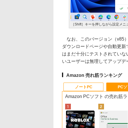
［Shift］キーを押しながら設定
なお、このバージョン（v85
ダウンロードページや自動更新で
はまだ十分にテストされていな
いユーザーは無理してアップデ
Amazon 売れ筋ランキング
ノートPC
PC
Amazon PCソフト の売れ筋