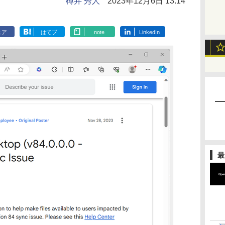
樽井 秀人
2023年12月6日 13:14
ェア
はてブ
note
LinkedIn
最