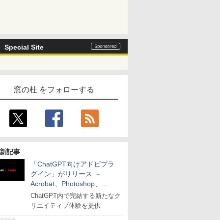
Special Site
窓の杜 をフォローする
新記事
「ChatGPT向けアドビプラ
グイン」がリリース ～
Acrobat、Photoshop、
Premiereなどの機能を1つの
ChatGPT内で完結する新たなク
プラグインに統合
リエイティブ体験を提供