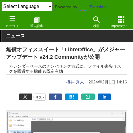
Powered by
Translate
窓の杜
オフィス・ドキュメント
オフィス
Windows
カテゴリ
過去記事
検索
Impressサイト
ニュース
無償オフィススイート「LibreOffice」がメジャー
アップデート v24.2 Communityが公開
カレンダーベースのナンバリング方式に。ファイル喪失リス
クを回避する機能も既定有効
樽井 秀人
2024年2月1日 14:16
リスト