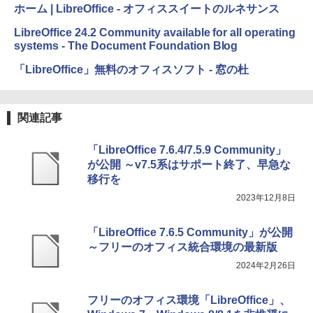
定バーチャルアイテムを含む】 【オンラ
ホーム | LibreOffice - オフィススイートのルネサンス
ェクトリストと最新エミュレータ紹介
インゲームコード】 ロブロックス |オン
ラインコード版
Amazon Kindle Colorsoft | 16GBストレ
LibreOffice 24.2 Community available for all operating
ージ、防水、7インチカラーディスプレ
￥1,600
systems - The Document Foundation Blog
イ、色調調節ライト、最大8週間持続バッ
￥1,600
テリー、広告無し、ブラック (2025年発
「LibreOffice」無料のオフィスソフト - 窓の杜
売)
1冊ですべて身につくHTML & CSSとWe
bデザイン入門講座［第2版］
Microsoft Office Home 2024(最新 永続
￥39,980
版)|オンラインコード版|Windows11、1
0/mac対応|PC2台
￥2,326
関連記事
New Amazon Kindle Scribe Colorsoft |
￥37,224
「LibreOffice 7.6.4/7.5.9 Community」
11インチカラーディスプレイ、64GBスト
レージ、ノート機能搭載、明るさ自動調
が公開 ～v7.5系はサポート終了、早急な
整、色調調節ライト、プレミアムペン付
移行を
き、グラファイト
2023年12月8日
￥115,980
「LibreOffice 7.6.5 Community」が公開
～フリーのオフィス統合環境の最新版
2024年2月26日
フリーのオフィス環境「LibreOffice」、