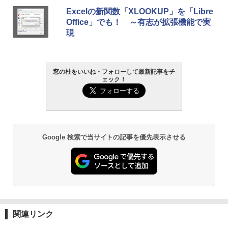
Robloxギフトカード - 800 Robux 【限
生成AIパスポート公式テキスト 第４版
Amazon Kindle Paperwhite (16GB) 7イ
Excelの新関数「XLOOKUP」を「Libre
定バーチャルアイテムを含む】 【オンラ
ンチディスプレイ、色調調節ライト、12
Office」でも！ ～有志が拡張機能で実
インゲームコード】 ロブロックス | オン
週間持続バッテリー、広告なし、ブラッ
￥1,766
現
ラインコード版
ク
￥1,300
￥27,980
AIイラスト表現辞典: 思い通りの絵を引き
窓の杜をいいね・フォローして最新記事をチ
ェック！
出す プロンプトの言葉 AI画像生成シリー
Robloxギフトカード - 2,000 Robux 【限
Amazon Kindle - 目に優しい、かさばら
ズ (はぴーイラストLabo)
定バーチャルアイテムを含む】 【オンラ
ない、大きな画面で読みやすい、6週間持
インゲームコード】 ロブロックス | オン
続バッテリー、6インチディスプレイ電子
ラインコード版
書籍リーダー、ブラック、16GB、広告な
￥480
し
￥3,200
￥19,980
ClaudeCode いちばんやさしい 教科書:
Google 検索で当サイトの記事を優先表示させる
非エンジニア 初心者 素人 でも安心 使い
方 マニュアル AI副業にもコンテンツ作成
Microsoft Office Home & Business 202
にもKindle出版にも！ 非エンジニアのた
4(最新 永続版)|オンラインコード版|Wind
Kindle Paperwhite シグニチャーエディ
めのAIコーディング入門シリーズ
ows11、10/mac対応|PC2台
ション (32GB) 7インチディスプレイ、明
るさ自動調整、色調調節ライト、12週間
持続バッテリー、広告なし、メタリック
￥99
￥39,582
ジェード
関連リンク
￥32,980
FM TOWNS ハイパー・カタログ: 本体ハ
Robloxギフトカード - 1000 Robux 【限
ードウェア・市販ソフトウェアのパーフ