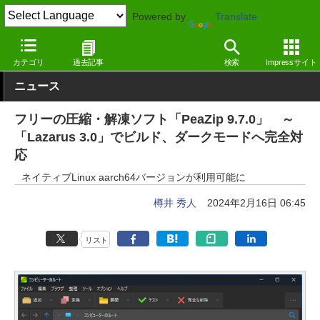
Powered by
Translate
窓の杜
圧縮・解凍
圧縮
Windows
カテゴリ
過去記事
検索
Impressサイト
ニュース
フリーの圧縮・解凍ソフト「PeaZip 9.7.0」 ～
「Lazarus 3.0」でビルド、ダークモードへ完全対
応
ネイティブLinux aarch64バージョンが利用可能に
樽井 秀人
2024年2月16日 06:45
リスト