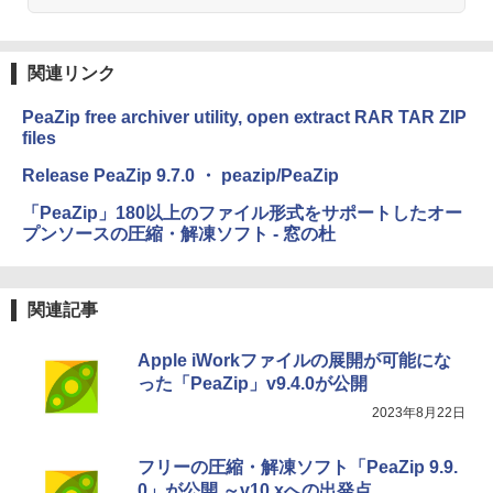
ク
ClaudeCode いちばんやさしい 教科書:
非エンジニア 初心者 素人 でも安心 使い
￥22,980
方 マニュアル AI副業にもコンテンツ作成
Robloxギフトカード - 2,000 Robux 【限
関連リンク
にもKindle出版にも！ 非エンジニアのた
定バーチャルアイテムを含む】 【オンラ
めのAIコーディング入門シリーズ
インゲームコード】 ロブロックス | オン
PeaZip free archiver utility, open extract RAR TAR ZIP
ラインコード版
Amazon Kindle Colorsoft | 16GBストレ
￥99
ージ、防水、7インチカラーディスプレ
files
イ、色調調節ライト、最大8週間持続バッ
￥3,200
テリー、広告無し、ブラック (2025年発
Release PeaZip 9.7.0 ・ peazip/PeaZip
売)
FM TOWNS ハイパー・カタログ: 本体ハ
「PeaZip」180以上のファイル形式をサポートしたオー
ードウェア・市販ソフトウェアのパーフ
Windows版 | Minecraft (マインクラフ
￥31,980
プンソースの圧縮・解凍ソフト - 窓の杜
ェクトリストと最新エミュレータ紹介
ト): Java & Bedrock Edition | オンライ
ンコード版
￥1,600
New Amazon Kindle Scribe Colorsoft |
￥3,600
関連記事
11インチカラーディスプレイ、64GBスト
レージ、ノート機能搭載、明るさ自動調
整、色調調節ライト、プレミアムペン付
Apple iWorkファイルの展開が可能にな
き、グラファイト
った「PeaZip」v9.4.0が公開
￥115,980
2023年8月22日
フリーの圧縮・解凍ソフト「PeaZip 9.9.
0」が公開 ～v10.xへの出発点