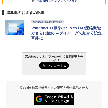
Amazonランキングをもっと見る
編集部のおすすめ記事
Robloxギフトカード - 800 Robux 【限
生成AIパスポート公式テキスト 第４版
Amazon Kindle - 目に優しい、かさばら
Windows Insider Preview
定バーチャルアイテムを含む】 【オンラ
ない、大きな画面で読みやすい、6週間持
Windows 11標準のZIP/7z/TAR圧縮機能
インゲームコード】 ロブロックス | オン
続バッテリー、6インチディスプレイ電子
￥1,766
がさらに強化 ～ダイアログで細かく設定
ラインコード版
書籍リーダー、マッチャ、16GB、広告な
し
可能に
￥1,300
￥16,980
AIイラスト表現辞典: 思い通りの絵を引き
出す プロンプトの言葉 AI画像生成シリー
Robloxギフトカード - 1000 Robux 【限
窓の杜をいいね・フォローして最新記事をチ
ズ (はぴーイラストLabo)
定バーチャルアイテムを含む】 【オンラ
Kindle Paperwhite シグニチャーエディ
ェック！
インゲームコード】 ロブロックス |オン
ション (32GB) 7インチディスプレイ、明
ラインコード版
るさ自動調整、色調調節ライト、12週間
￥480
持続バッテリー、広告なし、メタリック
ブラック
￥1,600
1冊ですべて身につくHTML & CSSとWe
￥27,980
bデザイン入門講座［第2版］
Google 検索で当サイトの記事を優先表示させる
Microsoft Office Home & Business 202
4(最新 永続版)|オンラインコード版|Wind
￥1,292
ows11、10/mac対応|PC2台
Amazon Kindle Paperwhite (16GB) 7イ
ンチディスプレイ、色調調節ライト、12
週間持続バッテリー、広告なし、ブラッ
￥39,582