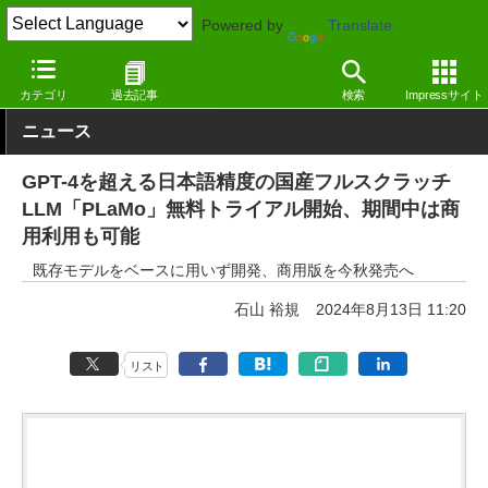
Powered by
Translate
窓の杜
生成AI
文章生成
カテゴリ
過去記事
検索
Impressサイト
ニュース
GPT-4を超える日本語精度の国産フルスクラッチ
LLM「PLaMo」無料トライアル開始、期間中は商
用利用も可能
既存モデルをベースに用いず開発、商用版を今秋発売へ
石山 裕規
2024年8月13日 11:20
リスト