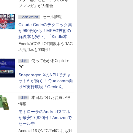
ツマンガ」が大集合
セール情報
Book Watch
Claude Codeのテクニック集
が990円から！MPEG技術の
解説本も安い、「Kindle本サ
マーセール」第2弾開始！
ExcelのCOPILOT関数本やRAG
の活用本も990円！
使ってわかるCopilot+
連載
PC
Snapdragon XのNPUでチャ
ットAIが動く！ Qualcomm向
けAI実行環境「GenieX」を
試してみた
本日みつけたお買い得
連載
情報
モトローラのAndroidスマホ
が最安17,820円！Amazonで
セール中
Android 16でNFC/FeliCaにも対