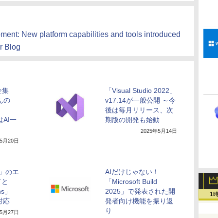
ent: New platform capabilities and tools introduced
r Blog
に全集
「Visual Studio 2022」
んの
v17.14が一般公開 ～今
後は毎月リリース、次
はAI一
期版の開発も始動
2025年5月14日
年5月20日
ot」のエ
AIだけじゃない！
ドと
「Microsoft Build
ns」
2025」で発表された開
1
も対応
発者向け機能を振り返
り
年5月27日