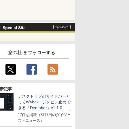
Special Site
窓の杜 をフォローする
新記事
デスクトップのサイドバーと
してWebページをピン止めで
きる「Demobar」v1.1.0 ほ
か
17件を掲載（8月7日のダイジェ
ストニュース）