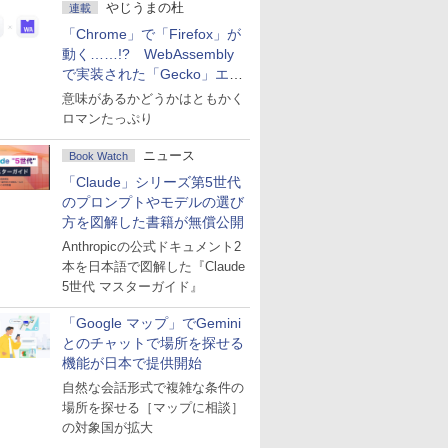
やじうまの杜
連載
「Chrome」で「Firefox」が
動く……!? WebAssembly
で実装された「Gecko」エン
ジン
意味があるかどうかはともかく
ロマンたっぷり
ニュース
Book Watch
「Claude」シリーズ第5世代
のプロンプトやモデルの選び
方を図解した書籍が無償公開
Anthropicの公式ドキュメント2
本を日本語で図解した『Claude
5世代 マスターガイド』
「Google マップ」でGemini
とのチャットで場所を探せる
機能が日本で提供開始
自然な会話形式で複雑な条件の
場所を探せる［マップに相談］
の対象国が拡大