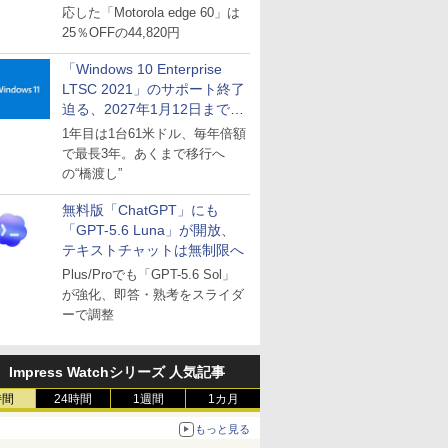
応した「Motorola edge 60」は
25％OFFの44,820円
「Windows 10 Enterprise
LTSC 2021」のサポート終了
迫る、2027年1月12日まで
～ESUは9月1日から販売
1年目は1台61米ドル、毎年倍額
で最長3年。あくまで移行へ
の“橋渡し”
無料版「ChatGPT」にも
「GPT-5.6 Luna」が開放、
テキストチャットは無制限へ
Plus/Proでも「GPT-5.6 Sol」
が強化、即答・熟考をスライダ
ーで調整
Impress Watchシリーズ 人気記事
時間
24時間
1週間
1カ月
もっと見る