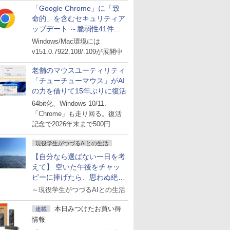
「Google Chrome」に「致
命的」を含むセキュリティア
ップデート ～脆弱性41件に
対処
Windows/Mac環境には
v151.0.7922.108/.109が展開中
老舗のマウスユーティリティ
「チューチューマウス」がAI
の力を借りて15年ぶりに復活
64bit化、Windows 10/11、
「Chrome」も走り回る。復活
記念で2026年末まで500円
現役学生がつづるAIとの生活
【自分なら選ばない一日を考
えて】 空いた午後をチャッ
ピーに捧げたら、思わぬ絶景
に出会った話
～現役学生がつづるAIとの生活
本日みつけたお買い得
連載
情報