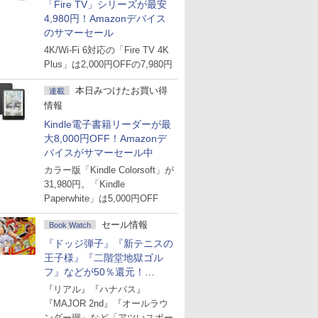
「Fire TV」シリーズが最安
4,980円！Amazonデバイス
のサマーセール
4K/Wi-Fi 6対応の「Fire TV 4K
Plus」は2,000円OFFの7,980円
本日みつけたお買い得
連載
情報
Kindle電子書籍リーダーが最
大8,000円OFF！Amazonデ
バイスがサマーセール中
カラー版「Kindle Colorsoft」が
31,980円。「Kindle
Paperwhite」は5,000円OFF
セール情報
Book Watch
『ドッジ弾子』『新テニスの
王子様』『二階堂地獄ゴル
フ』などが50％還元！
Amazonマンガ週末セール
『リアル』『ハナバス』
『MAJOR 2nd』『オールラウ
ンダー廻』など「アツいスポー