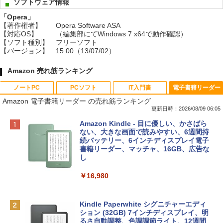
ソフトウェア情報
「Opera」
【著作権者】
Opera Software ASA
【対応OS】
（編集部にてWindows 7 x64で動作確認）
【ソフト種別】
フリーソフト
【バージョン】
15.00（13/07/02）
Amazon 売れ筋ランキング
ノートPC
PCソフト
IT入門書
電子書籍リーダー
Amazon 電子書籍リーダー の売れ筋ランキング
更新日時：2026/08/09 06:05
Apple 2026 MacBook Neo A18 Proチッ
Robloxギフトカード - 800 Robux 【限
生成AIパスポート公式テキスト 第４版
Amazon Kindle - 目に優しい、かさばら
プ搭載13インチノートブック：AIとAppl
定バーチャルアイテムを含む】 【オンラ
ない、大きな画面で読みやすい、6週間持
e Intelligenceのために設計、Liquid Ret
インゲームコード】 ロブロックス | オン
続バッテリー、6インチディスプレイ電子
￥1,766
inaディスプレイ、8GBユニファイドメモ
ラインコード版
書籍リーダー、マッチャ、16GB、広告な
リ、512GB SSDストレージ、1080p Fac
し
eTime HDカメラ、Touch ID - インディ
￥1,300
ゴ
￥16,980
1冊ですべて身につくHTML & CSSとWe
￥137,800
bデザイン入門講座［第2版］
Robloxギフトカード - 1000 Robux 【限
定バーチャルアイテムを含む】 【オンラ
Kindle Paperwhite シグニチャーエディ
インゲームコード】 ロブロックス |オン
ション (32GB) 7インチディスプレイ、明
￥1,292
tomtoc 360°保護 15.6 16インチ パソコ
ラインコード版
るさ自動調整、色調調節ライト、12週間