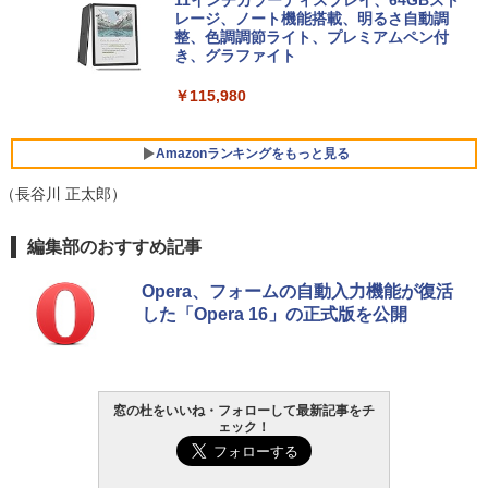
FMV ノートパソコン WE1-K3 (MS 365 P
11インチカラーディスプレイ、64GBスト
ersonal/Copilotキー搭載/Win 11/15.6型/
レージ、ノート機能搭載、明るさ自動調
Core i5/16GB/SSD 512GB/ホワイト) FM
整、色調調節ライト、プレミアムペン付
VWK3E15W_AZ
き、グラファイト
￥139,880
￥115,980
Amazonランキングをもっと見る
（長谷川 正太郎）
編集部のおすすめ記事
Opera、フォームの自動入力機能が復活
した「Opera 16」の正式版を公開
窓の杜をいいね・フォローして最新記事をチ
ェック！