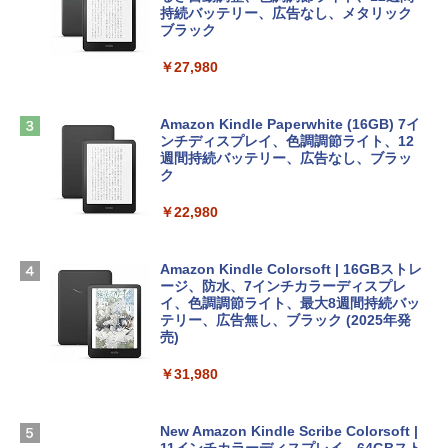
ンケース Dell NEC Lavie ASUS HP dyna
持続バッテリー、広告なし、メタリック
book Lenovo対応
ブラック
￥1,600
ClaudeCode いちばんやさしい 教科書:
￥2,952
￥27,980
非エンジニア 初心者 素人 でも安心 使い
方 マニュアル AI副業にもコンテンツ作成
Robloxギフトカード - 2,000 Robux 【限
にもKindle出版にも！ 非エンジニアのた
定バーチャルアイテムを含む】 【オンラ
めのAIコーディング入門シリーズ
Apple 2026 MacBook Air M5チップ搭載
インゲームコード】 ロブロックス | オン
Amazon Kindle Paperwhite (16GB) 7イ
13インチノートブック：AIとApple Intell
ラインコード版
ンチディスプレイ、色調調節ライト、12
￥99
igence、13.6インチLiquid Retinaディ
週間持続バッテリー、広告なし、ブラッ
スプレイ、16GBユニファイドメモリ、1
ク
￥3,200
TB SSDストレージ、12MPセンターフレ
ームカメラ、日本語キーボード、Touch I
￥22,980
AIイラスト表現辞典: 思い通りの絵を引き
D - ミッドナイト
出す プロンプトの言葉 AI画像生成シリー
Microsoft Office Home & Business 202
ズ (はぴーイラストLabo)
4(最新 永続版)|オンラインコード版|Wind
￥278,800
ows11、10/mac対応|PC2台
Amazon Kindle Colorsoft | 16GBストレ
￥480
ージ、防水、7インチカラーディスプレ
イ、色調調節ライト、最大8週間持続バッ
￥39,582
【Amazon.co.jp限定】 HP ノートパソコ
テリー、広告無し、ブラック (2025年発
ン 15-fd 15.6インチ 16GBメモリ 512GB
売)
FM TOWNS ハイパー・カタログ: 本体ハ
SSD インテル Core 5
ードウェア・市販ソフトウェアのパーフ
Windows版 | Minecraft (マインクラフ
￥31,980
ェクトリストと最新エミュレータ紹介
ト): Java & Bedrock Edition | オンライ
￥129,800
ンコード版
￥1,600
New Amazon Kindle Scribe Colorsoft |
￥3,600