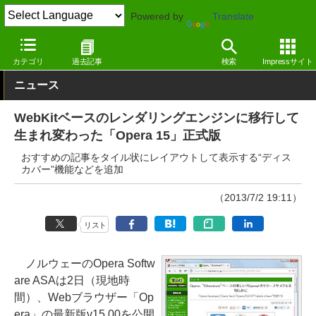
Powered by
Translate
窓の杜
インターネット
Webブラウザー
Windows
カテゴリ
過去記事
検索
Impressサイト
ニュース
WebKitベースのレンダリングエンジンに移行して
生まれ変わった「Opera 15」正式版
おすすめの記事をタイル状にレイアウトして表示する“ディス
カバー”機能などを追加
（2013/7/2 19:11）
リスト
ノルウェーのOpera Softw
are ASAは2日（現地時
間）、Webブラウザー「Op
era」の最新版v15.00を公開