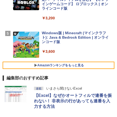
￥278,800
インゲームコード】 ロブロックス | オン
ラインコード版
【Amazon.co.jp限定】 HP ノートパソコ
￥3,200
ン 15-fd 15.6インチ 16GBメモリ 512GB
SSD インテル Core 5
Windows版 | Minecraft (マインクラフ
￥129,800
ト): Java & Bedrock Edition | オンライ
ンコード版
FMV ノートパソコン WE1-K3 (MS 365 P
￥3,600
ersonal/Copilotキー搭載/Win 11/15.6型/
Core i5/16GB/SSD 512GB/ホワイト) FM
VWK3E15W_AZ
Amazonランキングをもっと見る
￥139,880
編集部のおすすめ記事
生成AIパスポート公式テキスト 第４版
Amazon Kindle Paperwhite (16GB) 7イ
いまさら聞けないExcel
連載
ンチディスプレイ、色調調節ライト、12
【Excel】なぜかオートフィルで連番を振
週間持続バッテリー、広告なし、ブラッ
￥1,766
ク
れない！ 非表示の行があっても連番を入
力する方法
￥22,980