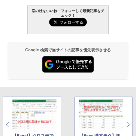
AIイラスト表現辞典: 思い通りの絵を引き
出す プロンプトの言葉 AI画像生成シリー
Amazon Kindle - 目に優しい、かさばら
窓の杜をいいね・フォローして最新記事をチ
ズ (はぴーイラストLabo)
ない、大きな画面で読みやすい、6週間持
ェック！
続バッテリー、6インチディスプレイ電子
書籍リーダー、マッチャ、16GB、広告な
￥480
し
￥16,980
ClaudeCode いちばんやさしい 教科書:
非エンジニア 初心者 素人 でも安心 使い
Google 検索で当サイトの記事を優先表示させる
方 マニュアル AI副業にもコンテンツ作成
にもKindle出版にも！ 非エンジニアのた
Kindle Paperwhite シグニチャーエディ
めのAIコーディング入門シリーズ
ション (32GB) 7インチディスプレイ、明
るさ自動調整、色調調節ライト、12週間
持続バッテリー、広告なし、メタリック
￥99
ブラック
￥27,980
1冊ですべて身につくHTML & CSSとWe
bデザイン入門講座［第2版］
Amazon Kindle Colorsoft | 16GBストレ
￥1,292
ージ、防水、7インチカラーディスプレ
イ、色調調節ライト、最大8週間持続バッ
テリー、広告無し、ブラック (2025年発
売)
FM TOWNS ハイパー・カタログ: 本体ハ
ードウェア・市販ソフトウェアのパーフ
【Excel】クロス表で
【Excel基本テク】四