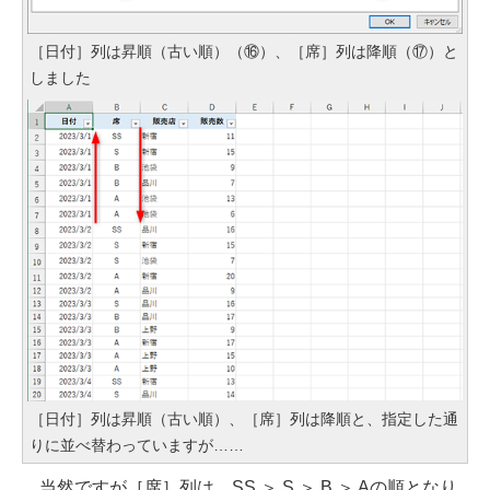
［日付］列は昇順（古い順）（⑯）、［席］列は降順（⑰）と
しました
［日付］列は昇順（古い順）、［席］列は降順と、指定した通
りに並べ替わっていますが……
当然ですが［席］列は、SS ＞ S ＞ B ＞ Aの順となり