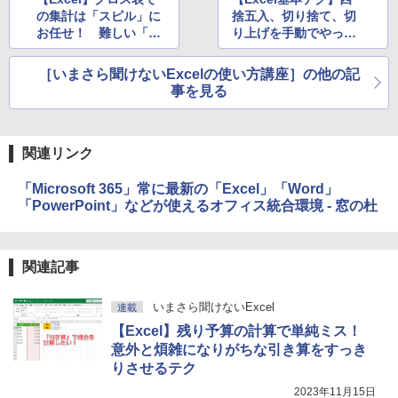
￥31,980
ェクトリストと最新エミュレータ紹介
の集計は「スピル」に
捨五入、切り捨て、切
お任せ！ 難しい「参
り上げを手動でやって
￥1,600
照」問題を考えずに済
はいけない！ ROUND
New Amazon Kindle Scribe Colorsoft |
むマル秘テク
系関数を使おう
［いまさら聞けないExcelの使い方講座］の他の記
11インチカラーディスプレイ、64GBスト
レージ、ノート機能搭載、明るさ自動調
事を見る
整、色調調節ライト、プレミアムペン付
き、グラファイト
関連リンク
￥115,980
「Microsoft 365」常に最新の「Excel」「Word」
「PowerPoint」などが使えるオフィス統合環境 - 窓の杜
関連記事
いまさら聞けないExcel
連載
【Excel】残り予算の計算で単純ミス！
意外と煩雑になりがちな引き算をすっき
りさせるテク
2023年11月15日