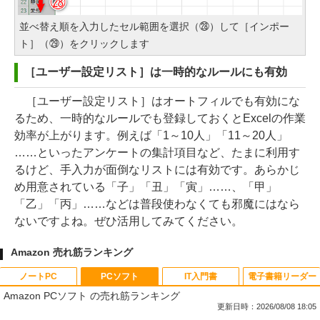
並べ替え順を入力したセル範囲を選択（㉘）して［インポー
ト］（㉙）をクリックします
［ユーザー設定リスト］は一時的なルールにも有効
［ユーザー設定リスト］はオートフィルでも有効にな
るため、一時的なルールでも登録しておくとExcelの作業
効率が上がります。例えば「1～10人」「11～20人」
……といったアンケートの集計項目など、たまに利用す
るけど、手入力が面倒なリストには有効です。あらかじ
め用意されている「子」「丑」「寅」……、「甲」
「乙」「丙」……などは普段使わなくても邪魔にはなら
ないですよね。ぜひ活用してみてください。
Amazon 売れ筋ランキング
ノートPC
PCソフト
IT入門書
電子書籍リーダー
Amazon PCソフト の売れ筋ランキング
更新日時：2026/08/08 18:05