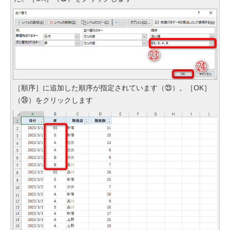
［順序］に追加した順序が指定されています（㉓）。［OK］
（㉔）をクリックします