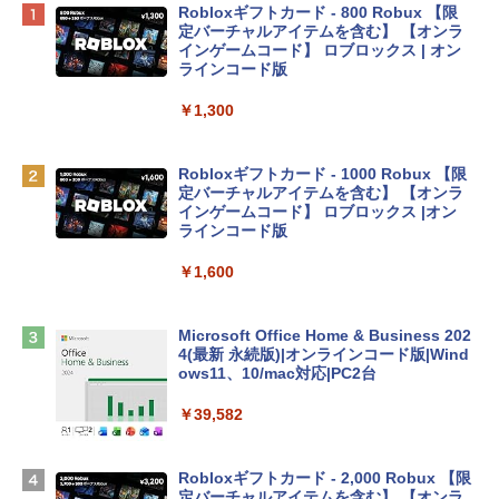
Apple 2026 MacBook Neo A18 Proチッ
Robloxギフトカード - 800 Robux 【限
プ搭載13インチノートブック：AIとAppl
定バーチャルアイテムを含む】 【オンラ
e Intelligenceのために設計、Liquid Ret
インゲームコード】 ロブロックス | オン
inaディスプレイ、8GBユニファイドメモ
ラインコード版
リ、512GB SSDストレージ、1080p Fac
eTime HDカメラ、Touch ID - シルバー
￥1,300
￥131,111
Robloxギフトカード - 1000 Robux 【限
定バーチャルアイテムを含む】 【オンラ
tomtoc 360°保護 15.6 16インチ パソコ
インゲームコード】 ロブロックス |オン
ンケース Dell NEC Lavie ASUS HP dyna
ラインコード版
book Lenovo対応
￥1,600
￥2,952
Microsoft Office Home & Business 202
Apple 2026 MacBook Air M5チップ搭載
4(最新 永続版)|オンラインコード版|Wind
13インチノートブック：AIとApple Intell
ows11、10/mac対応|PC2台
igence、13.6インチLiquid Retinaディ
スプレイ、16GBユニファイドメモリ、1
￥39,582
TB SSDストレージ、12MPセンターフレ
ームカメラ、日本語キーボード、Touch I
D - ミッドナイト
Robloxギフトカード - 2,000 Robux 【限
定バーチャルアイテムを含む】 【オンラ