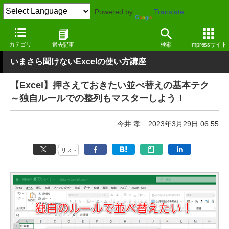
Powered by
Translate
窓の杜
オフィス・ドキュメント
オフィス
Windows
カテゴリ
過去記事
検索
Impressサイト
いまさら聞けないExcelの使い方講座
【Excel】押さえておきたい並べ替えの基本テク
～独自ルールでの整列もマスターしよう！
今井 孝
2023年3月29日 06:55
リスト