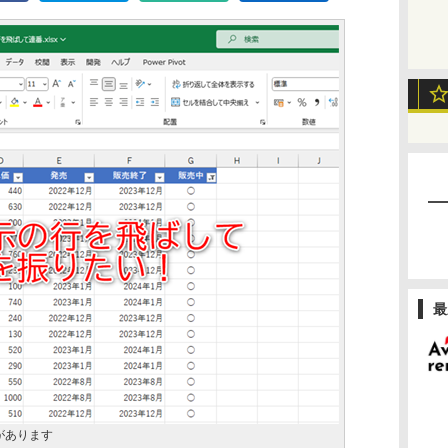
最
があります