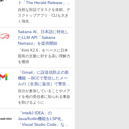
ト「The Herald Release」が
公開
自然な対話でタスクを依頼、デ
スクトップアプリ・CLIも大き
く強化
Sakana AI、日本語に特化し
たLLM API「Sakana
Namazu」を提供開始
「Kimi K2.6」をベースに日本
固有の文脈に対する高い理解力
を獲得
「Gmail」に誤送信防止の新
機能 ～BCCで受信したメー
ルの［全員に返信］で警告を
表示
自分が参加していることやメア
ドを他の受信者に知られる事故
を防げるように
「IntelliJ IDEA」の
Java/Kotlin機能をLSP化、
「Visual Studio Code」など