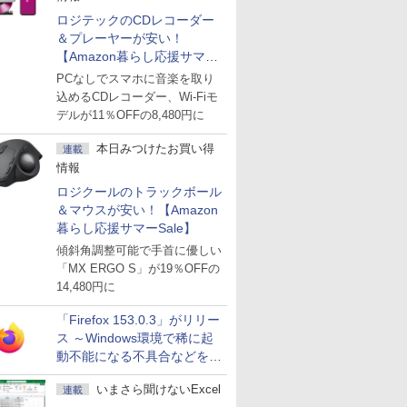
ロジテックのCDレコーダー
＆プレーヤーが安い！
【Amazon暮らし応援サマー
Sale】
PCなしでスマホに音楽を取り
込めるCDレコーダー、Wi-Fiモ
デルが11％OFFの8,480円に
本日みつけたお買い得
連載
情報
ロジクールのトラックボール
＆マウスが安い！【Amazon
暮らし応援サマーSale】
傾斜角調整可能で手首に優しい
「MX ERGO S」が19％OFFの
14,480円に
「Firefox 153.0.3」がリリー
ス ～Windows環境で稀に起
動不能になる不具合などを解
決
いまさら聞けないExcel
連載