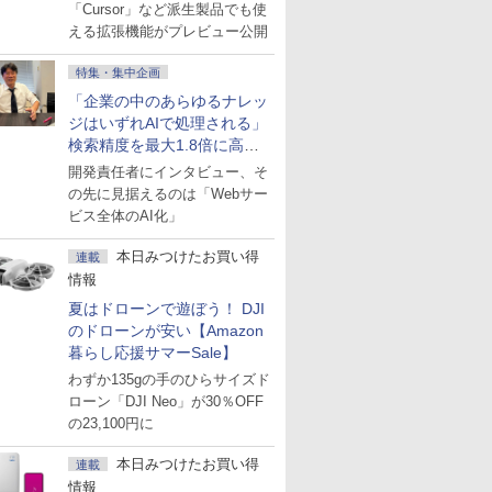
にも開放
「Cursor」など派生製品でも使
える拡張機能がプレビュー公開
特集・集中企画
「企業の中のあらゆるナレッ
ジはいずれAIで処理される」
検索精度を最大1.8倍に高め
た「GMO AI RAG」は無償の
開発責任者にインタビュー、そ
OSS版で「1社1RAG」を目
の先に見据えるのは「Webサー
指す
ビス全体のAI化」
本日みつけたお買い得
連載
情報
夏はドローンで遊ぼう！ DJI
のドローンが安い【Amazon
暮らし応援サマーSale】
わずか135gの手のひらサイズド
ローン「DJI Neo」が30％OFF
の23,100円に
本日みつけたお買い得
連載
情報