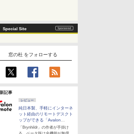
Special Site
窓の杜 をフォローする
新記事
レビュー
純日本製、手軽にインターネ
ット経由のリモートデスクト
ップができる「Avalon
remote」
「Brynhildr」の作者が手掛け
る。ベータ版は全機能が無償