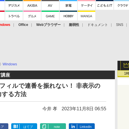
ndows
Office
Webブラウザー
脆弱性
ドキュメント
SNS
Windows
1
方講座
ートフィルで連番を振れない！ 非表示の
力する方法
今井 孝
2023年11月8日 06:55
ェア
はてブ
note
LinkedIn