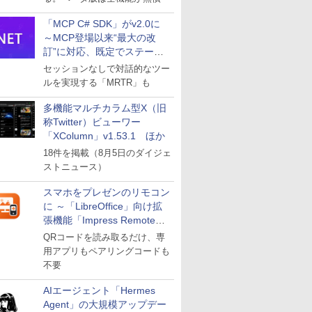
「MCP C# SDK」がv2.0に
～MCP登場以来“最大の改
訂”に対応、既定でステート
レスへ
セッションなしで対話的なツー
ルを実現する「MRTR」も
多機能マルチカラム型X（旧
称Twitter）ビューワー
「XColumn」v1.53.1 ほか
18件を掲載（8月5日のダイジェ
ストニュース）
スマホをプレゼンのリモコン
に ～「LibreOffice」向け拡
張機能「Impress Remote」
が公開
QRコードを読み取るだけ、専
用アプリもペアリングコードも
不要
AIエージェント「Hermes
Agent」の大規模アップデー