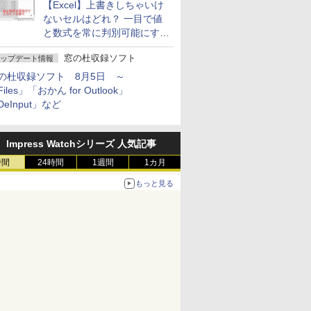
【Excel】上書きしちゃいけ
ないセルはどれ？ 一目で値
と数式を常に判別可能にする
方法
窓の杜収録ソフト
ップデート情報
の杜収録ソフト 8月5日 ～
iles」「おかん for Outlook」
DeInput」など
Impress Watchシリーズ 人気記事
時間
24時間
1週間
1カ月
もっと見る