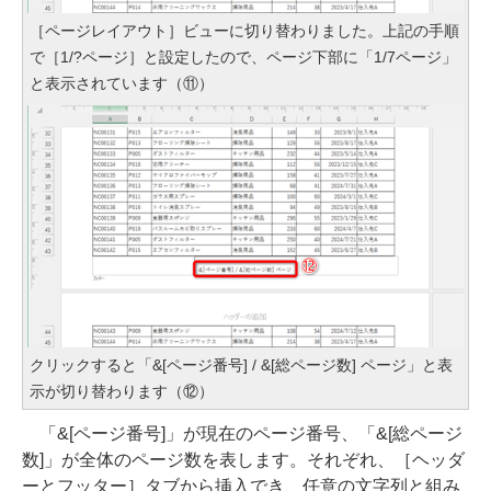
［ページレイアウト］ビューに切り替わりました。上記の手順
で［1/?ページ］と設定したので、ページ下部に「1/7ページ」
と表示されています（⑪）
クリックすると「&[ページ番号] / &[総ページ数] ページ」と表
示が切り替わります（⑫）
「&[ページ番号]」が現在のページ番号、「&[総ページ
数]」が全体のページ数を表します。それぞれ、［ヘッダ
ーとフッター］タブから挿入でき、任意の文字列と組み