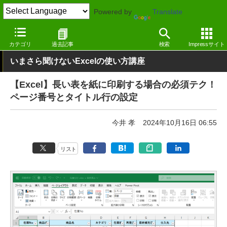
Powered by
Translate
窓の杜
オフィス・ドキュメント
オフィス
Windows
カテゴリ
過去記事
検索
Impressサイト
いまさら聞けないExcelの使い方講座
【Excel】長い表を紙に印刷する場合の必須テク！
ページ番号とタイトル行の設定
今井 孝
2024年10月16日 06:55
リスト