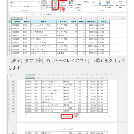
［表示］タブ（⑨）の［ページレイアウト］（⑩）をクリック
します