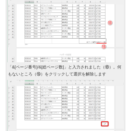
「&[ページ番号]/&[総ページ数]」と入力されました（⑱）。何
もないところ（⑲）をクリックして選択を解除します