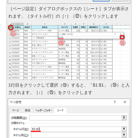
［ページ設定］ダイアログボックスの［シート］タブが表示さ
れます。［タイトル行］の［↑］（㉒）をクリックします
1行目をクリックして選択（㉓）すると、「$1:$1」（㉔）と入
力されます。［↓］（㉕）をクリックします