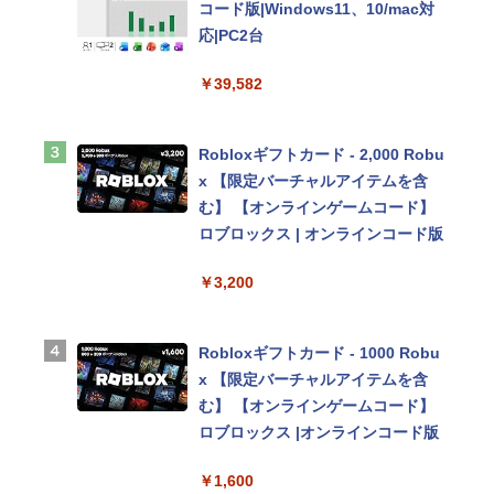
コード版|Windows11、10/mac対
￥162,598
応|PC2台
￥39,582
tomtoc 360°保護 15.6 16インチ パ
ソコンケース Dell NEC Lavie ASU
S HP dynabook Lenovo対応
Robloxギフトカード - 2,000 Robu
x 【限定バーチャルアイテムを含
￥2,952
む】 【オンラインゲームコード】
ロブロックス | オンラインコード版
Apple 2026 MacBook Air M5チッ
￥3,200
プ搭載13インチノートブック：AI
とApple Intelligence、13.6インチ
Liquid Retinaディスプレイ、16G
Robloxギフトカード - 1000 Robu
Bユニファイドメモリ、1TB SSDス
x 【限定バーチャルアイテムを含
トレージ、12MPセンターフレーム
む】 【オンラインゲームコード】
カメラ、日本語キーボード、Touc
ロブロックス |オンラインコード版
h ID - シルバー
￥1,600
￥261,414