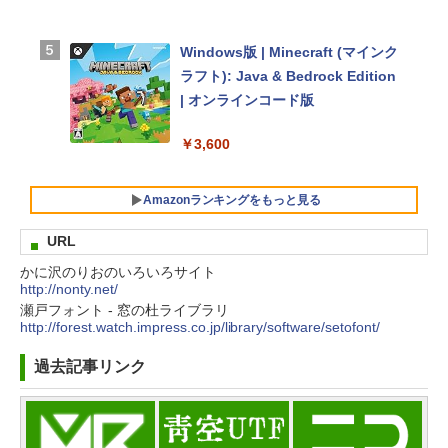
Windows版 | Minecraft (マインク
【Amazon.co.jp限定】 HP ノート
ラフト): Java & Bedrock Edition
パソコン 15-fd 15.6インチ 16GB
| オンラインコード版
メモリ 512GB SSD インテル Core
5
￥3,600
￥129,800
Amazonランキングをもっと見る
URL
FMV ノートパソコン WE1-K3 (MS
365 Personal/Copilotキー搭載/Wi
かに沢のりおのいろいろサイト
生成AIパスポート公式テキスト 第
Amazon Kindle Paperwhite (16G
http://nonty.net/
n 11/15.6型/Core i5/16GB/SSD 51
瀬戸フォント - 窓の杜ライブラリ
４版
B) 7インチディスプレイ、色調調節
2GB/ホワイト) FMVWK3E15W_A
http://forest.watch.impress.co.jp/library/software/setofont/
ライト、12週間持続バッテリー、
Z
￥1,766
広告なし、ブラック
過去記事リンク
￥139,880
￥22,980
AIイラスト表現辞典: 思い通りの絵
を引き出す プロンプトの言葉 AI画