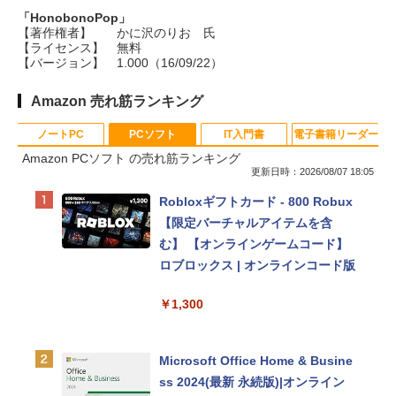
「HonobonoPop」
【著作権者】
かに沢のりお 氏
【ライセンス】
無料
【バージョン】
1.000（16/09/22）
Amazon 売れ筋ランキング
ノートPC
PCソフト
IT入門書
電子書籍リーダー
Amazon PCソフト の売れ筋ランキング
更新日時：2026/08/07 18:05
Apple 2026 MacBook Neo A18 Pr
Robloxギフトカード - 800 Robux
oチップ搭載13インチノートブッ
【限定バーチャルアイテムを含
ク：AIとApple Intelligence、Liq
む】 【オンラインゲームコード】
uid Retinaディスプレイ、8GBメ
ロブロックス | オンラインコード版
モリ、512GB SSD、1080p FaceT
￥1,300
ime HDカメラ、Touch ID - インデ
ィゴ + 3年延長 AppleCare+ for 13
インチMacBook Neo(A18 Pro)|ダ
Microsoft Office Home & Busine
ウンロード版
ss 2024(最新 永続版)|オンライン