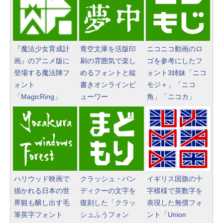
像生成シリーズ (はぴーイラストLa
Amazon Kindle - 目に優しい、か
bo)
さばらない、大きな画面で読みや
すい、6週間持続バッテリー、6イ
￥480
ンチディスプレイ電子書籍リーダ
『魔法少女育成計
青空文庫を活版印
ニコニコ動画のロ
ー、ブラック、16GB、広告なし
画』のアニメ版に
刷の雰囲気で楽し
ゴを参考にしたフ
登場する魔法陣フ
めるフォントと縦
ォント3姉妹「ニコ
ClaudeCode いちばんやさしい 教
￥16,980
ォント
書きオンラインビ
モジ＋」「ニコ
科書: 非エンジニア 初心者 素人 で
「MagicRing」
ューワー
角」「ニコカ」
も安心 使い方 マニュアル AI副業に
もコンテンツ作成にもKindle出版
Kindle Paperwhite シグニチャー
にも！ 非エンジニアのためのAIコ
エディション (32GB) 7インチディ
ーディング入門シリーズ
スプレイ、明るさ自動調整、色調
調節ライト、12週間持続バッテリ
￥99
ー、広告なし、メタリックブラッ
ク
ハリウッド映画で
クラッシュ・バン
イギリス国旗の十
1冊ですべて身につくHTML & CSS
描かれる日本の世
ディクーの文字を
字模様で英数字を
￥27,980
とWebデザイン入門講座［第2版］
界観も醸し出す毛
復刻した「クラッ
表現した無償フォ
筆英字フォント
シュふうフォン
ント「Union
￥1,292