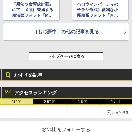
『魔法少女育成計画』
ハロウィンパーティの
のアニメ版に登場する
チラシ作成に便利な小
魔法陣フォント「Magi
悪魔系フォント「きず
cRing」
なドロップス」
［もじ夢中］の他の記事を見る
トップページに戻る
おすすめ記事
アクセスランキング
1時間
24時間
1週間
1カ月
もっと見る
窓の杜 をフォローする