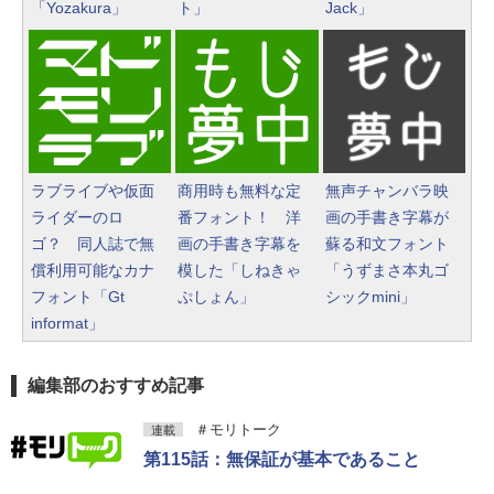
Amazon Kindle Colorsoft | 16GB
「Yozakura」
ト」
Jack」
ストレージ、防水、7インチカラー
ディスプレイ、色調調節ライト、
FM TOWNS ハイパー・カタログ:
最大8週間持続バッテリー、広告無
本体ハードウェア・市販ソフトウ
し、ブラック (2025年発売)
ェアのパーフェクトリストと最新
エミュレータ紹介
￥31,980
ラブライブや仮面
商用時も無料な定
無声チャンバラ映
￥1,600
ライダーのロ
番フォント！ 洋
画の手書き字幕が
New Amazon Kindle Scribe Color
ゴ？ 同人誌で無
画の手書き字幕を
蘇る和文フォント
soft | 11インチカラーディスプレ
償利用可能なカナ
模した「しねきゃ
「うずまさ本丸ゴ
イ、64GBストレージ、ノート機能
フォント「Gt
ぷしょん」
シックmini」
搭載、明るさ自動調整、色調調節
informat」
ライト、プレミアムペン付き、グ
ラファイト
編集部のおすすめ記事
￥115,980
＃モリトーク
連載
第115話：無保証が基本であること