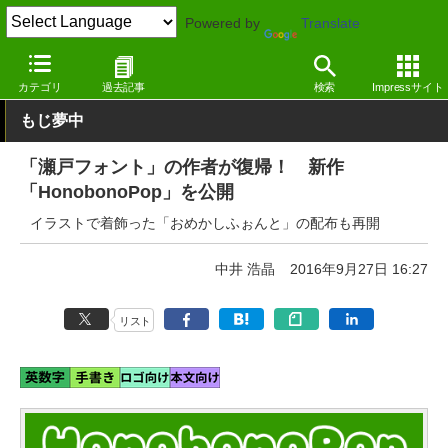
Powered by
Translate
窓の杜
オフィス・ドキュメント
フォント
英語など
カテゴリ
過去記事
検索
Impressサイト
もじ夢中
「瀬戸フォント」の作者が復帰！ 新作
「HonobonoPop」を公開
イラストで着飾った「おめかしふぉんと」の配布も再開
中井 浩晶
2016年9月27日 16:27
リスト