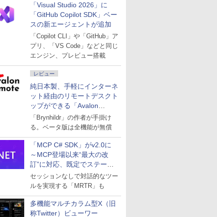
「Visual Studio 2026」に
「GitHub Copilot SDK」ベー
スの新エージェントが追加
「Copilot CLI」や「GitHub」ア
プリ、「VS Code」などと同じ
エンジン、プレビュー搭載
レビュー
純日本製、手軽にインターネ
ット経由のリモートデスクト
ップができる「Avalon
remote」
「Brynhildr」の作者が手掛け
る。ベータ版は全機能が無償
「MCP C# SDK」がv2.0に
～MCP登場以来“最大の改
訂”に対応、既定でステート
レスへ
セッションなしで対話的なツー
ルを実現する「MRTR」も
多機能マルチカラム型X（旧
称Twitter）ビューワー