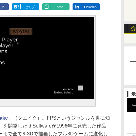
ェア
はてブ
note
LinkedIn
最
ake
」（クエイク）。FPSというジャンルを世に知
開発したid Softwareが1996年に発売した作品
ーまで全てを3Dで描画したフル3Dゲームに進化し