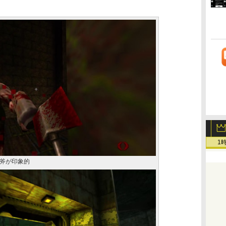
1
の斧が印象的