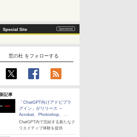
Special Site
窓の杜 をフォローする
新記事
「ChatGPT向けアドビプラ
グイン」がリリース ～
Acrobat、Photoshop、
Premiereなどの機能を1つの
ChatGPT内で完結する新たなク
プラグインに統合
リエイティブ体験を提供