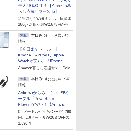
最大29％OFF！【Amazon暮
らし応援サマーSale】
災害時などの備えにも！国産米
180g×24個が最安2,978円から
本日みつけたお買い得
連載
情報
【今日までセール！】
iPhone、AirPods、Apple
Watchが安い、「iPhone
Air」256GB版が139,800円な
Amazon暮らし応援サマーSale
ど
本日みつけたお買い得
連載
情報
AnkerのからみにくいUSBケ
ーブル「PowerLine III
Flow」が安い！【Amazon暮
らし応援サマーSale】
0.9メートルが28％OFFの1,290
円。1,8メートルが26％OFFの
1,390円