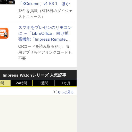
「XColumn」v1.53.1 ほか
18件を掲載（8月5日のダイジェ
ストニュース）
スマホをプレゼンのリモコン
に ～「LibreOffice」向け拡
張機能「Impress Remote」
が公開
QRコードを読み取るだけ、専
用アプリもペアリングコードも
不要
Impress Watchシリーズ 人気記事
時間
24時間
1週間
1カ月
もっと見る